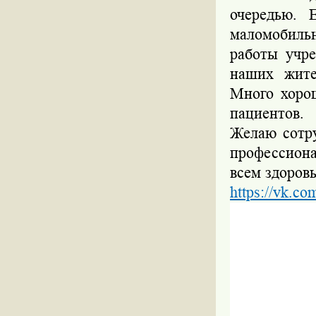
очередью. 
маломобиль
работы учр
наших жите
Много хоро
пациентов.
Желаю сотру
профессион
всем здоровь
https://vk.c