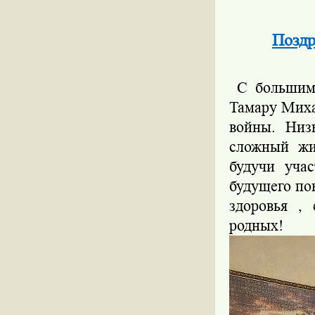
Поздр
С большим 
Тамару Миха
войны. Низ
сложный жи
будучи уча
будущего по
здоровья ,
родных!