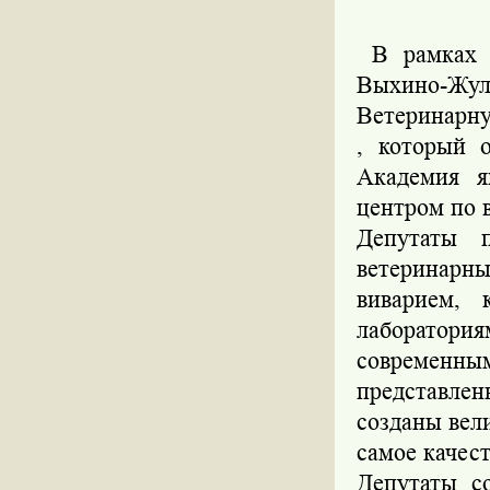
В рамках с
Выхино-Ж
Ветеринарн
, который 
Академия я
центром по 
Депутаты п
ветеринар
виварием, 
лаборатори
современны
представле
созданы вел
самое качес
Депутаты с