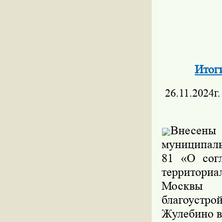
Итог
26.11.2024г.
Внесены
муниципаль
81 «О согл
территори
Москвы
благоустр
Жулебино в