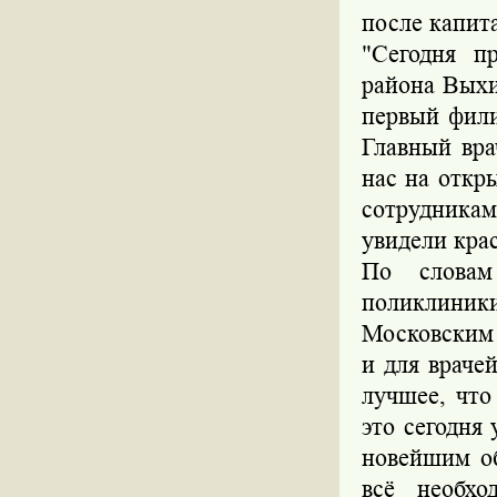
после капит
"Сегодня п
района Выхи
первый фили
Главный вра
нас на откр
сотрудника
увидели кра
По словам
поликлини
Московским
и для враче
лучшее, что
это сегодня
новейшим об
всё необх