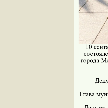
10 сент
состоял
города М
Депу
Глава му
Депутат