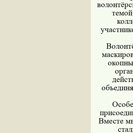
волонтёрс
темой
колл
участник
Волонтё
маскиров
окопны
орга
дейст
объединя
Особе
присоеди
Вместе мы
стал