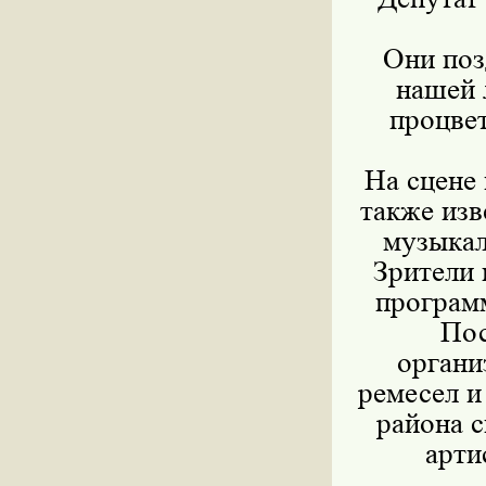
Они поз
нашей 
процвет
На сцене 
также изв
музыкал
Зрители 
програм
Пос
органи
ремесел и
района с
арти