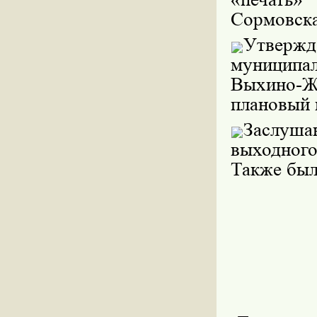
Сормовская
Утвер
муниципал
Выхино-Ж
плановый 
Заслуш
выходного
Также был