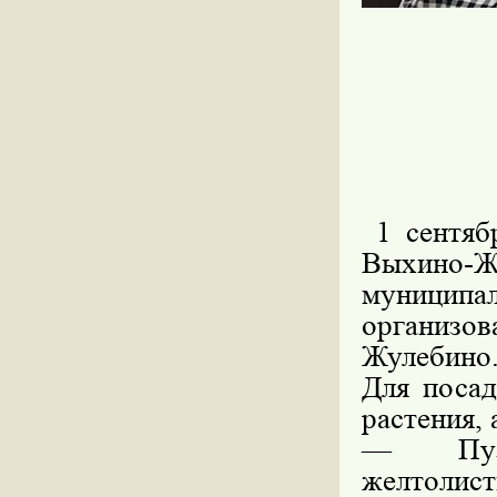
1 сентяб
Выхино-
муницип
организов
Жулебино
Для посад
растения,
— Пузы
желтолист