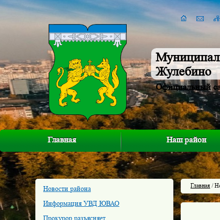
Муниципал
Жулебино
Официальный с
Главная
Наш район
Главная
/ Н
Новости района
Информация УВД ЮВАО
Прокурор разъясняет