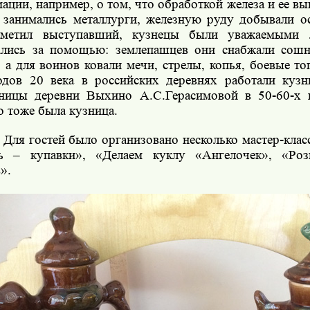
ации, например, о том, что
обработкой железа и ее вы
 занимались металлурги, железную руду добывали о
аметил выступавший, кузнецы были уважаемыми
лись за помощью: землепашцев они снабжали сошн
, а для воинов ковали мечи, стрелы, копья, боевые т
одов 20 века в российских деревнях работали куз
ницы деревни Выхино А.С.Герасимовой в 50-60-х 
 тоже была кузница.
Для гостей было организовано несколько мастер-клас
ь – купавки», «Делаем куклу «Ангелочек»,
«Роз
в»
.