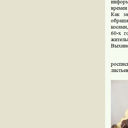
информ
времен
Как з
обраща
косами
60-х г
житель
Выхино
роспис
листье