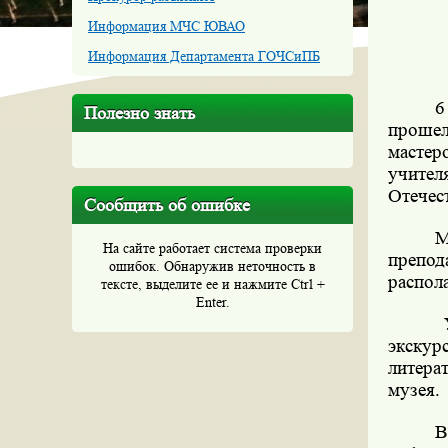
Информация МЧС ЮВАО
Информация Департамента ГОЧСиПБ
6
Полезно знать
проше
мастер
учител
Отечес
Сообщить об ошибке
М
На сайте работает система проверки
препод
ошибок. Обнаружив неточность в
распола
тексте, выделите ее и нажмите Ctrl +
Enter.
экскур
литера
музея.
В