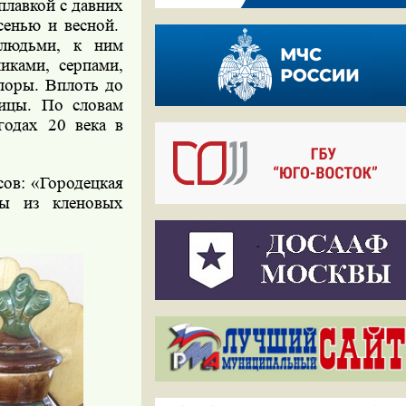
плавкой с давних
сенью и весной.
 людьми, к ним
иками, серпами,
опоры. Вплоть до
ницы. По словам
годах 20 века в
сов: «Городецкая
ы из кленовых