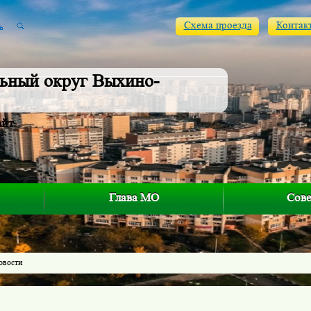
Схема проезда
Контак
ьный округ Выхино-
айт
Глава МО
Сове
овости