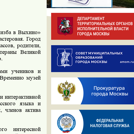
 изба в Выхино»
астеровая. Город
ассов, родители,
тераны Великой
о.
ами учеников и
 Временно музей
ми
интерактивной
усского языка и
 членов актива
го интересной