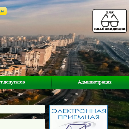
ты
т депутатов
Администрация