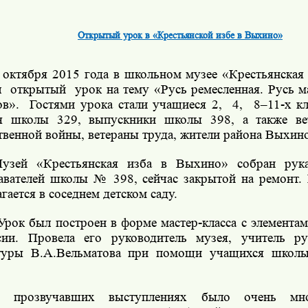
Открытый урок в «Крестьянской избе в Выхино»
 октября 2015 года
в школьном музее «Крестьянская
л
открытый
урок на тему «Русь ремесленная. Русь м
ов».
Гостями урока стали учащиеся 2,
4,
8–11-х кл
я школы 329, выпускники школы 398, а также ве
твенной войны, ветераны труда, жители района Выхин
узей «Крестьянская изба в Выхино» собран рук
авателей школы № 398, сейчас закрытой на ремонт.
гается в соседнем детском саду.
Урок был построен в форме мастер-класса с элемента
сии.
Провела его р
уководитель музея, учитель р
туры В.А.Вельматова при помощи учащихся школы,
 прозвучавших выступлениях было очень мно