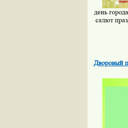
день город
салют пра
Дворовый п