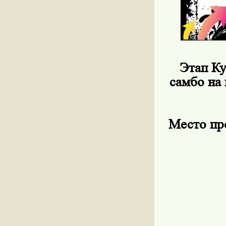
Этап Ку
самбо на
Место пр