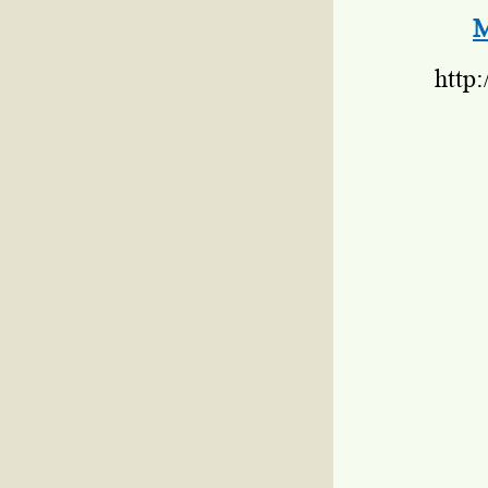
М
http