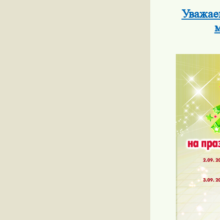
Уважае