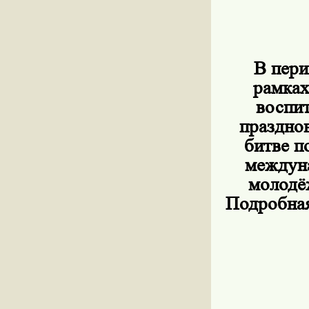
В пери
рамках
воспит
празднов
битве п
междуна
молодёж
Подробная