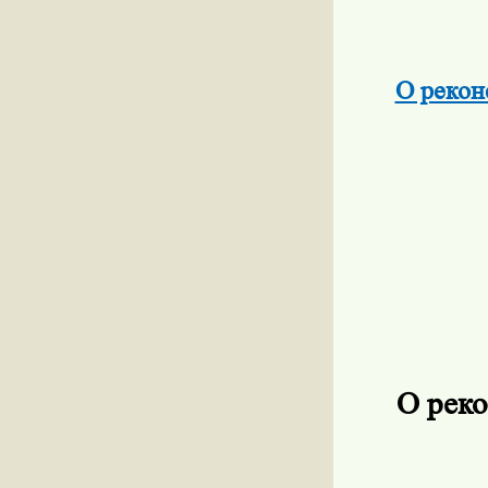
О рекон
О рек