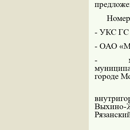
предложе
Номер
- УКС ГС
- ОАО «М
- муни
муниципа
городе Мо
внутриго
Выхино-
Рязанский 