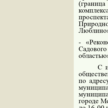
(границ
комплек
проспе
Природн
Люблино
- «Рекон
Садовог
областью
С 
обществ
по адресу
муниц
муниципа
городе Мо
до 16-00 