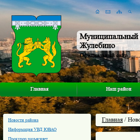
Муниципальный 
Жулебино
Официальный сайт
Главная
Наш район
Главная
/ Нов
Новости района
Информация УВД ЮВАО
Прокурор разъясняет