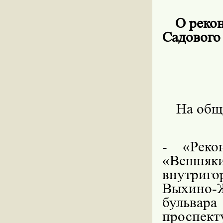
О реко
Садового
На общ
- «Реко
«Вешняк
внутриг
Выхино-
бульвара
проспек