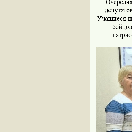
Очередна
депутато
Учащиеся ш
бойцов
патрио