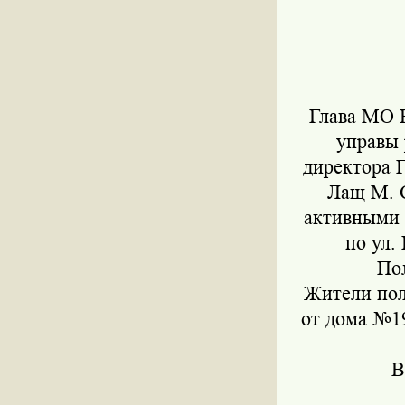
Глава МО 
управы 
директора 
Лащ М. С
активными 
по ул.
По
Жители пол
от дома №1
В