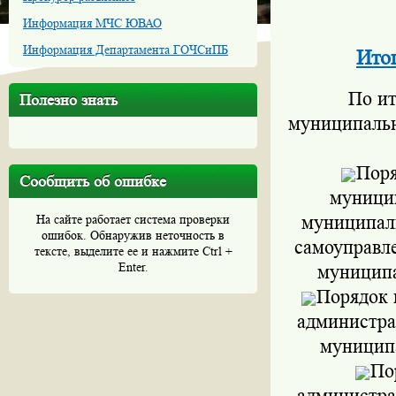
Информация МЧС ЮВАО
Информация Департамента ГОЧСиПБ
Итог
По ит
Полезно знать
муниципальн
Поря
Сообщить об ошибке
муници
муниципал
На сайте работает система проверки
ошибок. Обнаружив неточность в
самоуправл
тексте, выделите ее и нажмите Ctrl +
Enter.
муниципа
Порядок 
администра
муниципа
По
администра