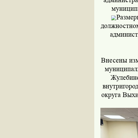
муниципа
Размер
должностно
админист
Внесены изм
муниципаль
Жулебино
внутригоро
округа Выхи