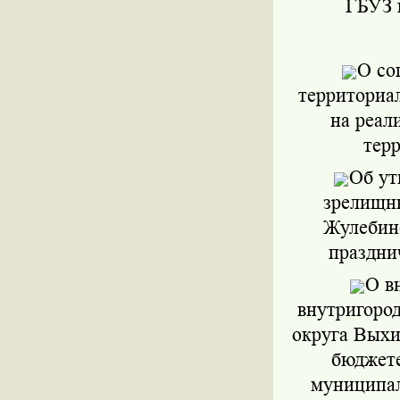
ГБУЗ 
О со
территориа
на реал
тер
Об ут
зрелищн
Жулебино
праздни
О в
внутригоро
округа Выхи
бюджете
муниципал