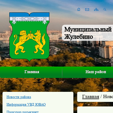
Муниципальный 
Жулебино
Официальный сайт
Главная
Наш район
Главная
/ Нов
Новости района
Информация УВД ЮВАО
Прокурор разъясняет