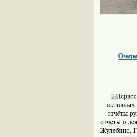
Очере
Первое
активных 
отчёты ру
отчеты о де
Жулебино, 