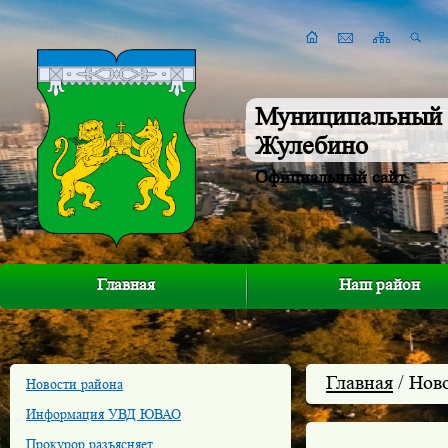
Муниципальный 
Жулебино
Официальный сайт
Главная
Наш район
Главная
/ Нов
Новости района
Информация УВД ЮВАО
Прокурор разъясняет