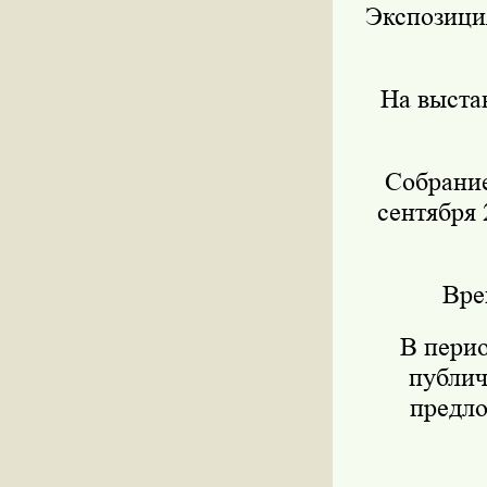
Экспозиция
На выста
Собрание
сентября 
Вре
В пери
публич
предло