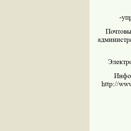
-уп
Почтовы
администра
Электр
Инфо
http://ww