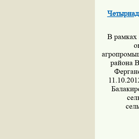
Четырнад
В рамках 
о
агропромыш
района В
Ферганс
11.10.201
Балакире
сел
сел