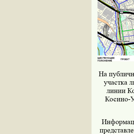
На публичн
участка 
линии Ко
Косино-У
Информац
представле