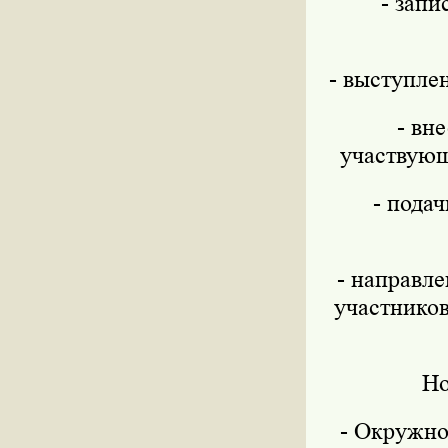
- запи
- выступле
- вн
участвующ
- пода
- направле
участнико
Но
- Окружно