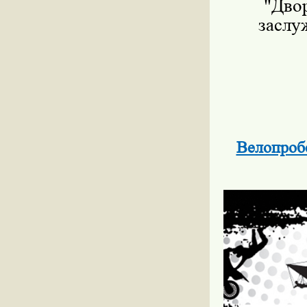
"Дво
заслу
Велопроб