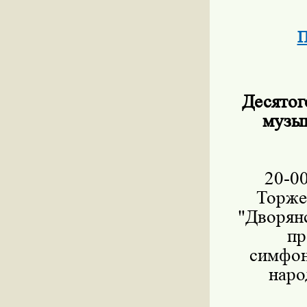
П
Десятог
музык
20-0
Торже
"Дворян
пр
симфон
наро