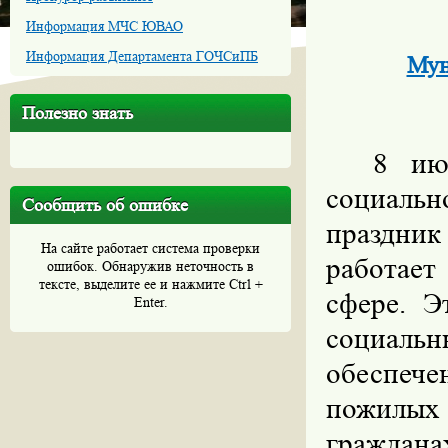
Информация МЧС ЮВАО
Информация Департамента ГОЧСиПБ
Мун
Полезно знать
8 ию
социальн
Сообщить об ошибке
праздник
На сайте работает система проверки
работает
ошибок. Обнаружив неточность в
тексте, выделите ее и нажмите Ctrl +
сфере. Э
Enter.
социаль
обеспече
пожилых
граждана