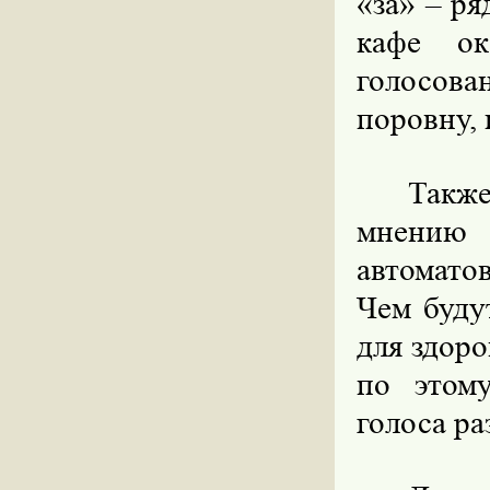
«за» – р
кафе ок
голосов
поровну, 
Также
мнению
автомато
Чем буду
для здор
по этом
голоса ра