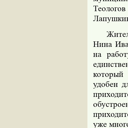
Теолого
Лапушкин
Жител
Нина Ива
на рабо
единстве
который 
удобен д
приходи
обустро
приходит
уже много