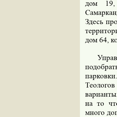
дом 19,
Самаркан
Здесь пр
территор
дом 64, к
Упра
подобрат
парковк
Теологов
варианты
на то чт
много до