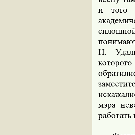
и того 
академич
сплошно
понимают
Н. Удал
которого
обратили
замести
искажали
мэра не
работать