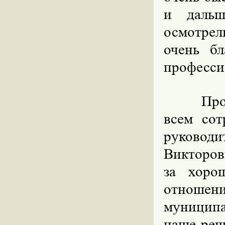
и дальш
осмотрел
очень б
професси
Про
всем со
руковод
Викторов
за хоро
отношени
муниципа
наше реш