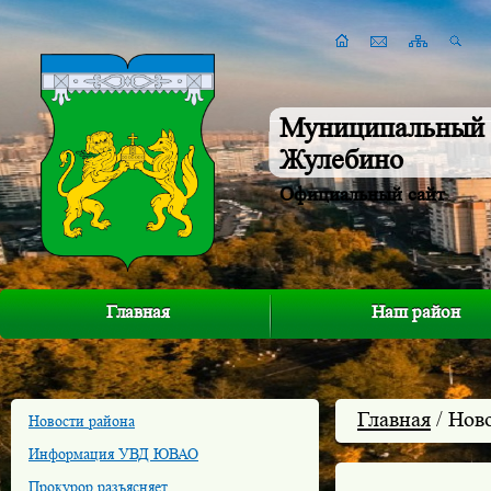
Муниципальный 
Жулебино
Официальный сайт
Главная
Наш район
Главная
/ Нов
Новости района
Информация УВД ЮВАО
Прокурор разъясняет