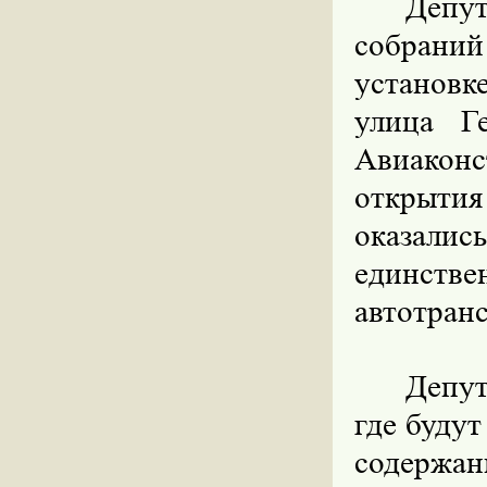
Депу
собрани
установк
улица Г
Авиаконс
открыти
оказал
единств
автотранс
Депут
где буду
содержан