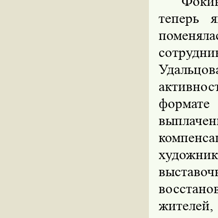
Фоки
теперь я
поменяла
сотрудни
Удальцов
активнос
формате
выплач
компенс
художни
выставо
восстано
жителей