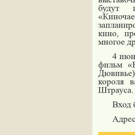
будут п
«Киночае
запланир
кино, пр
многое др
4 июн
фильм
«
Дювивье)
короля в
Штрауса.
Вход 
Адрес