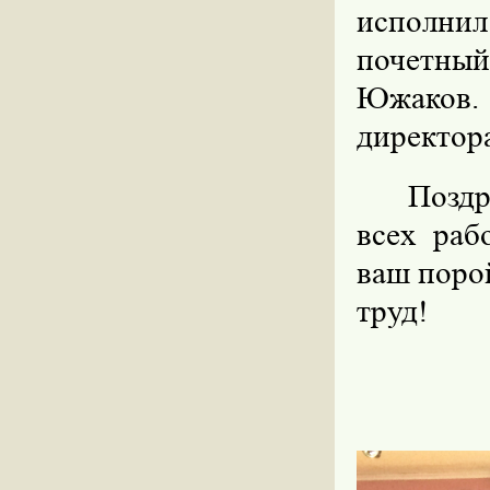
исполнил
почетны
Южаков.
директор
Поздр
всех раб
ваш порой
труд!