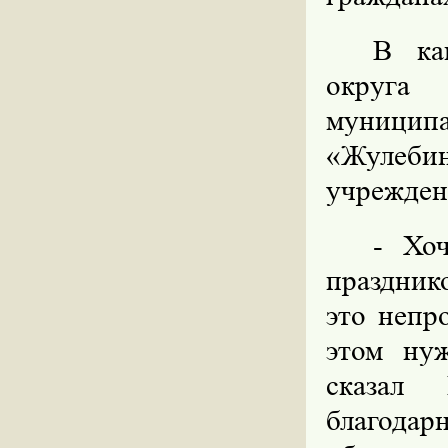
В ка
округа
муницип
«Жулеби
учрежден
- Хоч
празднико
это непр
этом нуж
сказал 
благода