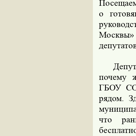
Посещаем
о готов
руковод
Москвы
депутатов
Депут
почему ж
ГБОУ СО
рядом. З
муниципа
что ран
бесплатно