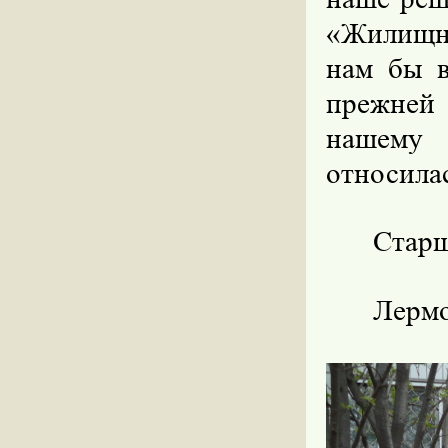
«
Жилищн
нам бы в
прежней
нашему 
относилас
Старш
Лермо