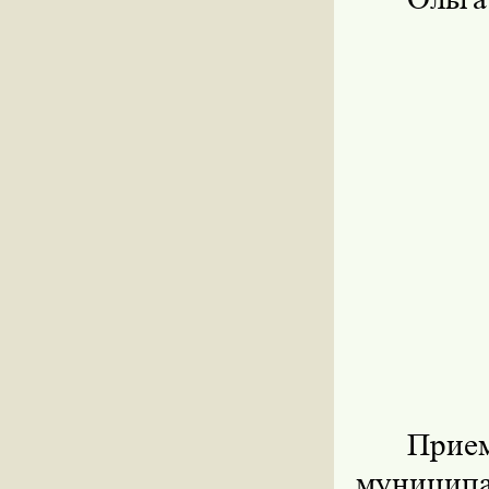
Прие
муницип