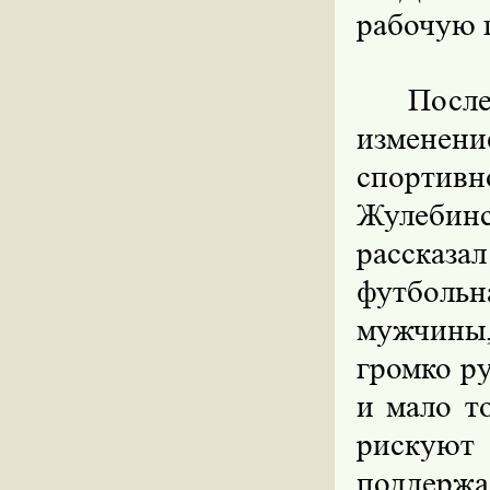
рабочую г
После
измене
спортивн
Жулебин
рассказа
футбольн
мужчины,
громко ру
и мало т
рискуют
поддержа