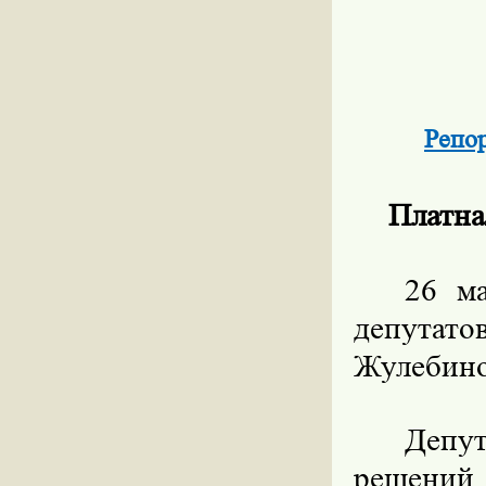
Репо
Платна
26
м
депутат
Жулебино
Депут
решений,