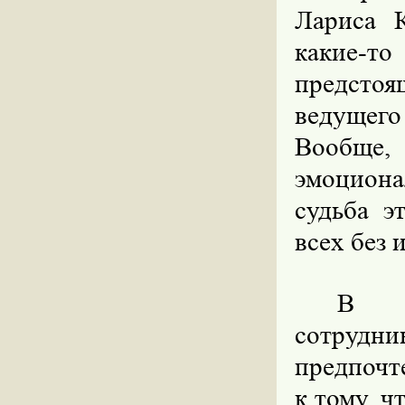
Лариса К
какие-т
предсто
ведущег
Вообще
эмоциона
судьба э
всех без 
В з
сотрудн
предпочте
к тому, ч