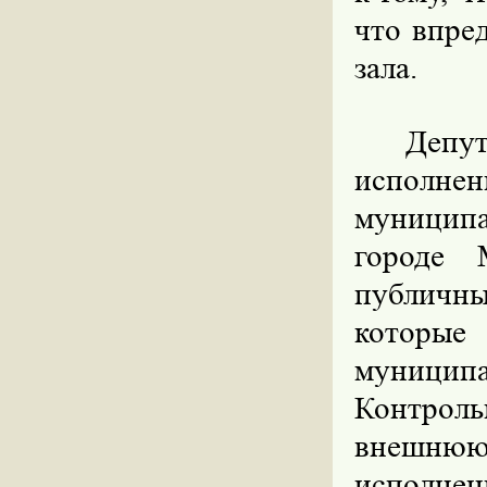
что впре
зала.
Депу
исполнен
муниципа
городе 
публичн
которые
муницип
Контрол
внешню
исполн