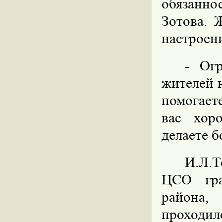
обязанн
Зотова. 
настроен
- Ог
жителей 
помогает
вас хор
делаете б
И.Л.Т
ЦСО гра
района,
проходил