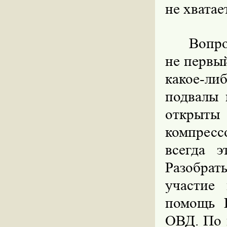
не хватает
Вопро
не первы
какое-л
подвалы 
открыт
компресс
всегда э
Разобрат
участие
помощь
ОВД. По 