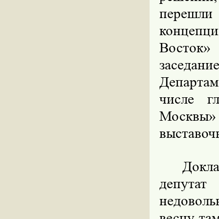
перешли
концепц
Восток
заседан
Департа
числе г
Москвы
выставоч
Докл
депута
недовол
весну та