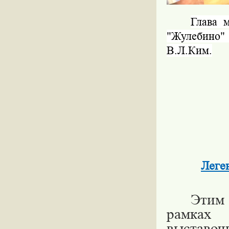
Глава 
"Жулебино
В.Л.Ким.
Леге
Этим 
рамках 
выставоч