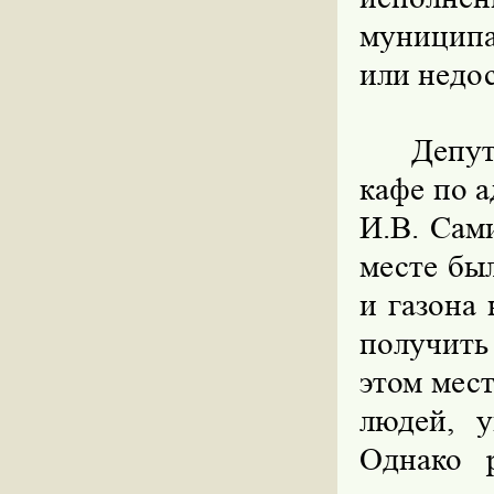
муницип
или недос
Депу
кафе по а
И.В. Сам
месте был
и газона 
получить
этом мест
людей, 
Однако 