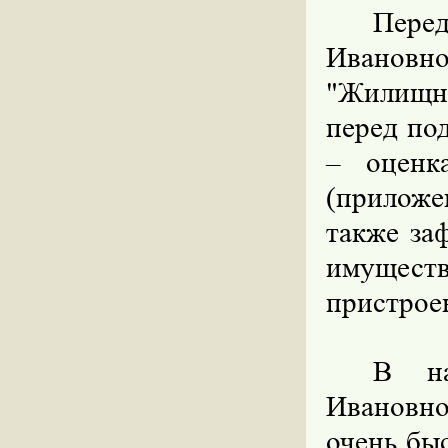
Пере
Иванов
"Жилищни
перед по
– оценк
(приложе
также за
имуществ
пристроек
В на
Ивановно
очень быс