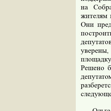
на Собр
жителям 
Они пред
построит
депутато
уверены
площадку
Решено б
депутато
разберет
следующе
Ольга