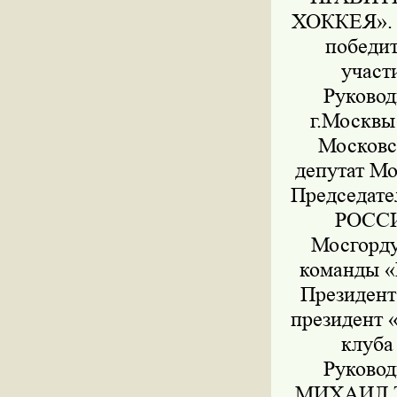
ХОККЕЯ».
победит
участ
Руковод
г.Москв
Московс
депутат М
Председат
РОССИ
Мосгорд
команды 
Президен
президент
клуб
Руковод
МИХАИЛ Т