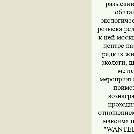
разыскив
обита
экологиче
розыска ре
к ней моск
центре па
редких жи
экологи, 
мето
мероприяти
примет
вознагр
проходи
отношением
максималь
"WANTED!