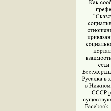
Как соо
префе
"Сказо
социальн
отношени
привязан
социальна
портал
взаимоот
сети
Бессмертны
Русалка в 
в Нижнем 
СССР р
существую
Facebook.