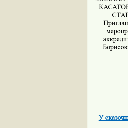
КАСАТОН
СТА
Приглаш
мероп
аккредит
Борисов
У сказочн