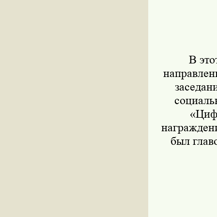
В это
направлен
заседан
социальн
«Циф
награждени
был глав