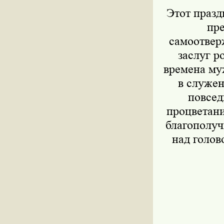
Этот празд
пре
самоотвер
заслуг р
времена му
в служен
повсед
процветани
благополуч
над голов