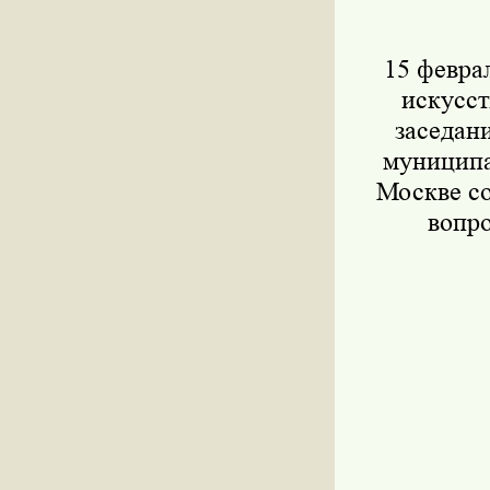
15 феврал
искусст
заседан
муниципа
Москве с
вопро