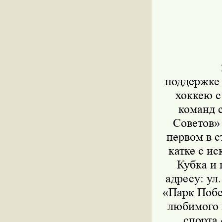
25-26
поддержке
хоккею с
команд 
Советов
первом в 
катке с и
Кубка и
адресу: ул
«Парк Побе
любимого 
спорта 