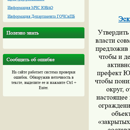
Информация МЧС ЮВАО
Информация Департамента ГОЧСиПБ
Эск
Утвердить
Полезно знать
власти сов
предложив 
чтобы и д
Сообщить об ошибке
активно
префект Ю
На сайте работает система проверки
ошибок. Обнаружив неточность в
чтобы пони
тексте, выделите ее и нажмите Ctrl +
Enter.
округ, 
настоящее 
ограждени
объек
«закрытых
составл