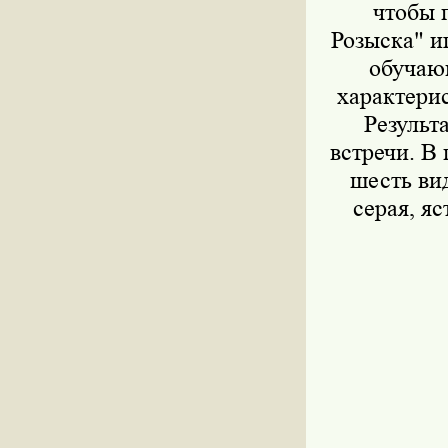
чтобы 
Розыска" и
обучающ
характери
Результ
встречи. В
шесть ви
серая, я