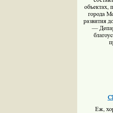
объектах,
города М
развития д
— Депар
благоу
п
С
Еж, хо