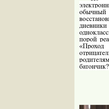
электрон
обычный 
восстано
дневник
одноклас
порой реа
«Прохо
отрицате
родител
батончик?