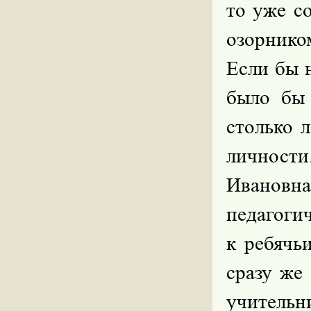
то уже с
озорнико
Если бы 
было бы 
столько 
личност
Ивановн
педагоги
к ребячь
сразу же
учитель