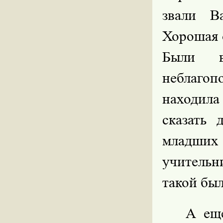
звали В
Хорошая 
Были в
неблагоп
находила
сказать 
младших
учительн
такой бы
А ещ