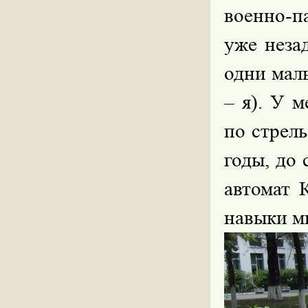
военно-п
уже неза
одни мал
– я). У 
по стрель
годы, до 
автомат 
навыки м