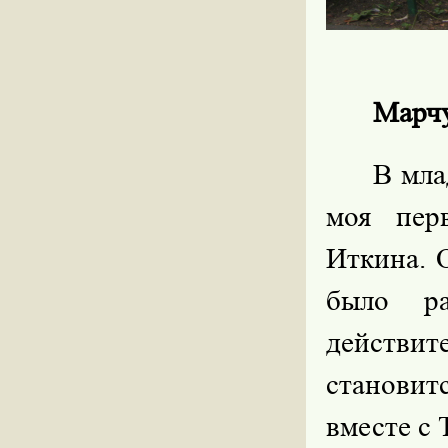
Марчу
В мла
моя пер
Иткина. 
было ра
действит
становит
вместе с 