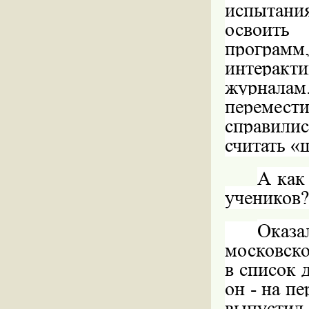
испытани
освоить
програм
интеракт
журнала
перемест
справили
считать «
А как
учеников?
Оказа
московско
в список 
он - на п
выпусти