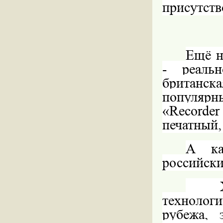
присутств
Ещё н
- реальн
британск
популярны
«Recorder
печатный,
А ка
российск
Хот
технолог
рубежа, 