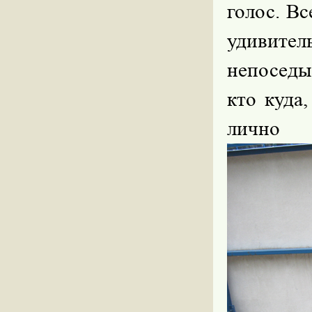
голос. Вс
удивител
непоседы
кто куда
лично 