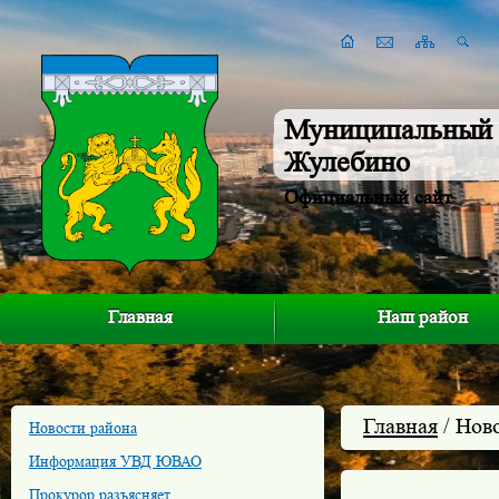
Муниципальный 
Жулебино
Официальный сайт
Главная
Наш район
Главная
/ Нов
Новости района
Информация УВД ЮВАО
Прокурор разъясняет