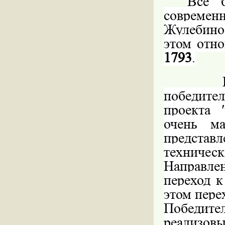
Все 
совреме
Жулебино
этом отн
1793
.
победител
проекта
очень м
предста
техничес
Направлен
переход 
этом пере
Победит
реализов