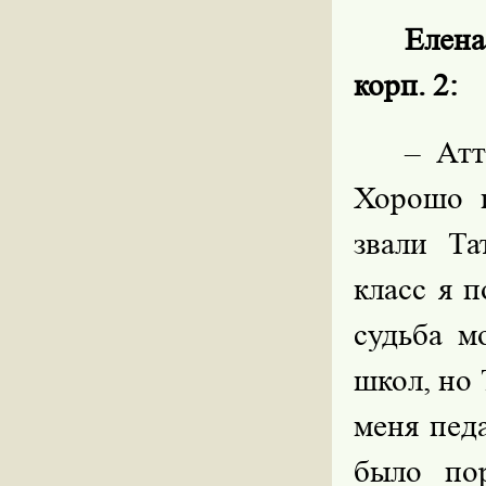
Елена
корп. 2:
– Атт
Хорошо 
звали Та
класс я 
судьба м
школ, но 
меня пед
было по