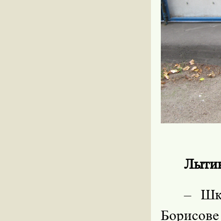
Лытин
– Шк
Борисове