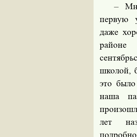
– Мн
первую 
даже хор
районе 
сентябрь
школой, 
это было
наша па
произошл
лет на
подробн