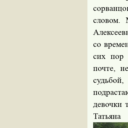
сорванцо
словом. 
Алексеевн
со време
сих пор 
почте, н
судьбой
подраста
девочки 
Тат