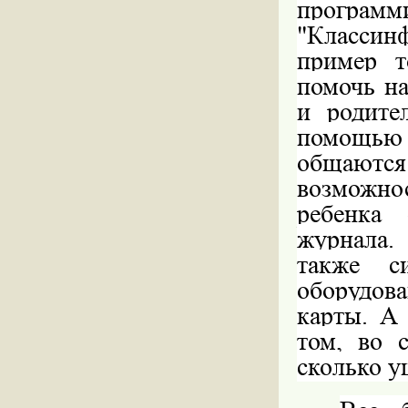
програ
"Классинф
пример т
помочь на
и родите
помощью 
общаютс
возможно
ребенка
журнала.
также с
оборудова
карты. А
том, во 
сколько у