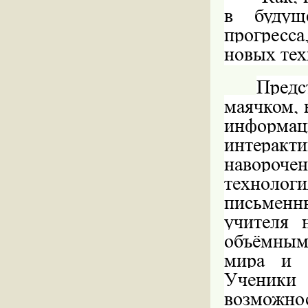
в будущ
прогресс
новых тех
Пред
маячком, 
информа
интерак
навороч
технолог
письменн
учителя 
объёмным
мира и о
Ученик
возможнос