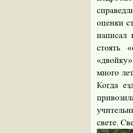
справед
оценки с
написал 
стоять 
«двойку»
много ле
Когда ез
привозил
учительни
свете. Св