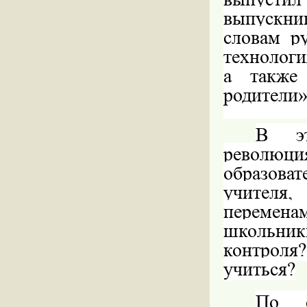
выпускник
словам р
технологи
а также 
родители»
В эт
революц
образова
учителя,
переменам
школьник
контроля
учиться?
По с