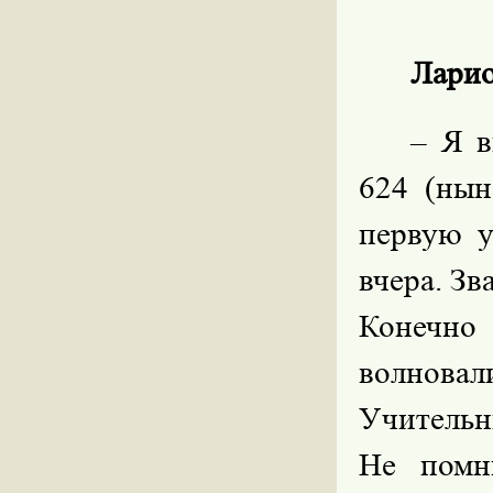
Ларио
– Я 
624 (ны
первую у
вчера. Зв
Конечн
волновал
Учительни
Не помн