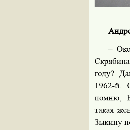
Андре
– Око
Скрябина
году? Д
1962-й. 
помню, В
такая же
Зыкину по