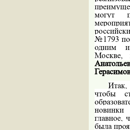
преимуще
могут п
меропри
российски
№1793 поб
одним из
Москве,
Анатолье
Герасимо
Итак,
чтобы с
образова
новинки 
главное, 
была проя