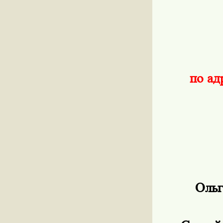
по ад
Ольг