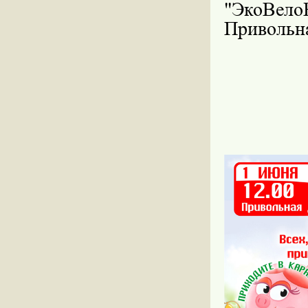
"ЭкоВело
Привольная