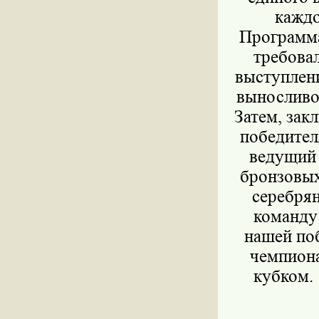
каждо
Программа
требова
выступлени
выносливо
Затем, зак
победител
ведущий 
бронзовых
серебря
команду
нашей поб
чемпиона
кубком.