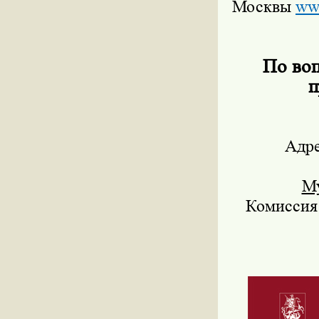
Москвы
www
По воп
п
Адре
М
Комиссия 