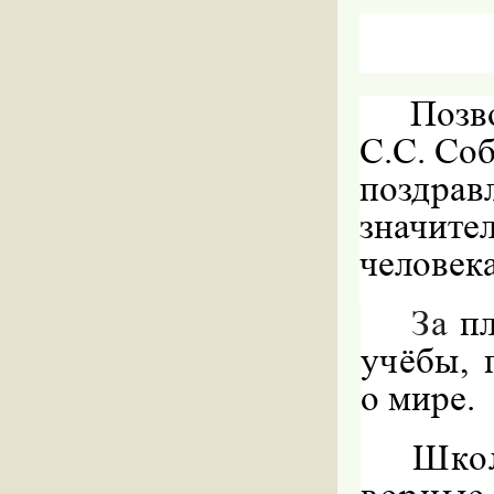
Позв
С.С. Со
поздр
значите
человек
За
п
учёбы,
о мире.
Шко