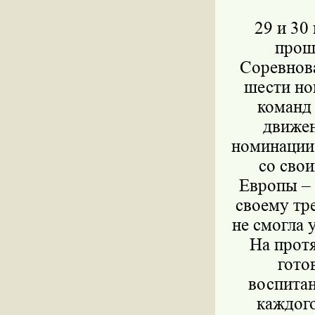
29 и 30
прош
Соревнова
шести но
команд 
движен
номинации 
cо сво
Европы – 
своему тр
не смогла 
На прот
гото
воспита
каждого