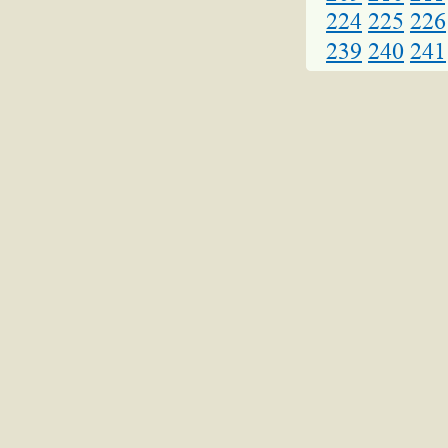
224
225
226
239
240
241