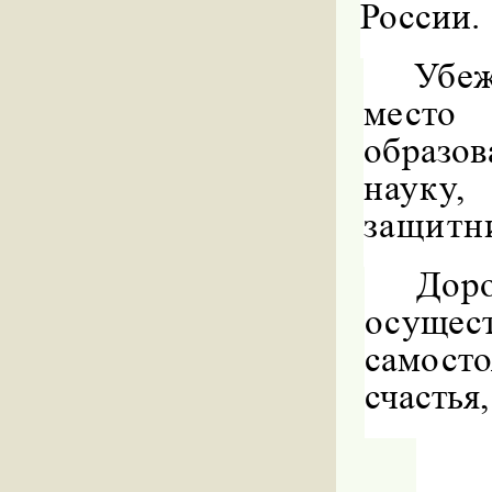
России.
Убе
место
образо
науку,
защитн
Дор
осущес
самост
счастья,