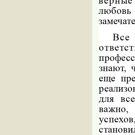
верны
любов
замечат
Все
отве
профес
знают, 
еще пр
реализо
для вс
важно,
успехо
стано