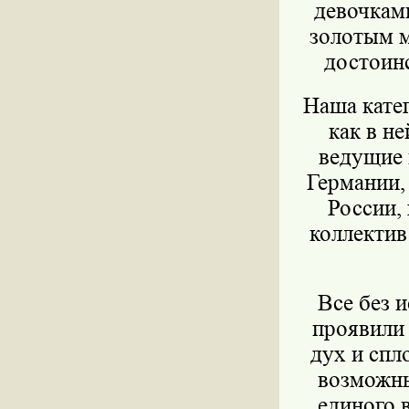
девочками
золотым м
достоин
Наша кате
как в н
ведущие 
Германии,
России,
коллектив
Все без 
проявили 
дух и спл
возможны
единого в