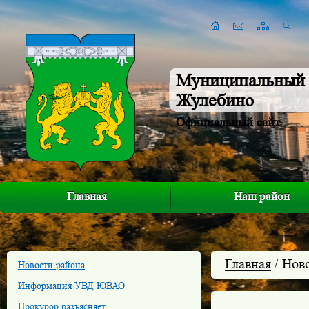
Муниципальный 
Жулебино
Официальный сайт
Главная
Наш район
Главная
/ Нов
Новости района
Информация УВД ЮВАО
Прокурор разъясняет