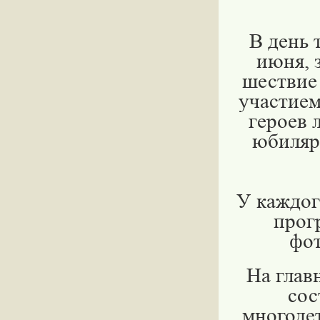
В день 
июня, 
шествие
участием
героев 
юбиляр
У каждог
прог
фот
На глав
сос
многоде