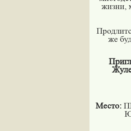
жизни, 
Продлитс
же бу
Пригл
Жуле
Место:
П
Ю