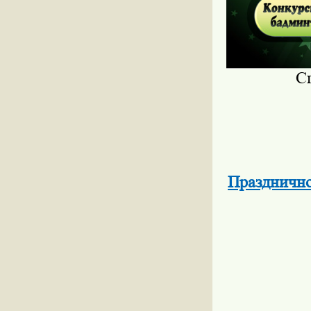
С
Празднично