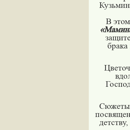
Кузьминс
В этом
«Мамина
защите
брака
Цветоч
вдо
Господ
Сюжеты 
посвящен
детству