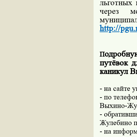
льготных 
через м
муници
http://pgu
одробну
П
путёвок д
каникул В
- на сайте
- по телеф
Выхино-Жу
- обративш
Жулебино по
- на инфор