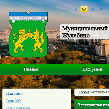
Муниципальный 
Жулебино
Официальный сайт
Главная
Наш район
Главная
/ Электронная 
Наш район
Глава МО
Электронная пр
Совет депутатов