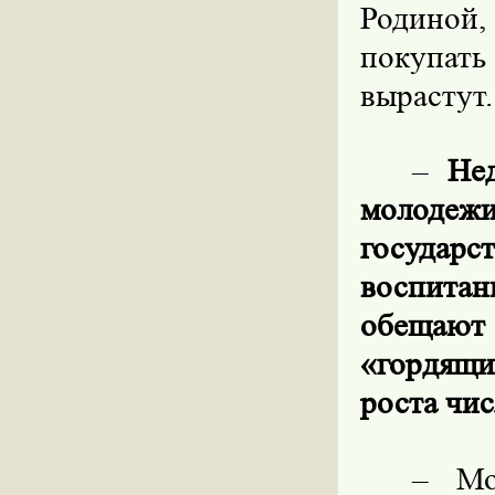
Родиной,
покупать
вырастут.
–
Не
молоде
государс
воспита
обещают 
«
гордящи
роста чи
–
Мо