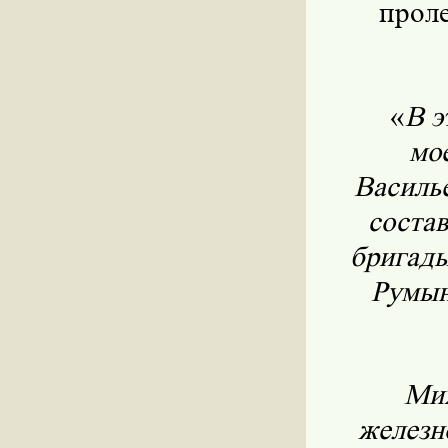
проле
«
В э
мо
Василь
соста
бригады
Румын
Мих
железн