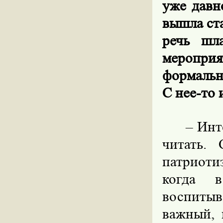
уже давн
вышла ст
речь шл
меропри
формальн
С нее-то 
–
Инт
читать.
патриоти
когда в
воспиты
важный, 