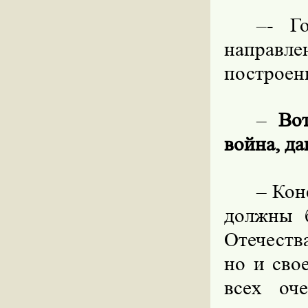
–
-
Г
направле
построен
–
Во
война, да
–
Кон
должны 
Отечества
но и сво
всех оч