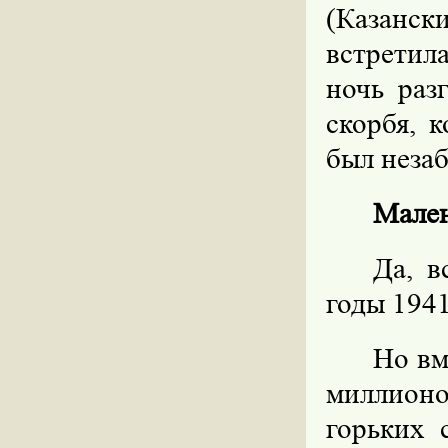
(Казанс
встретил
ночь раз
скорбя, 
был неза
Мален
Да, в
годы 1941
Но вм
миллионо
горьких 