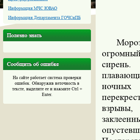
Информация МЧС ЮВАО
Информация Департамента ГОЧСиПБ
Полезно знать
Моро
огромный
сирень.
Сообщить об ошибке
плавающ
На сайте работает система проверки
ошибок. Обнаружив неточность в
ночны
тексте, выделите ее и нажмите Ctrl +
Enter.
перекре
взрывы,
заклеенн
опустев