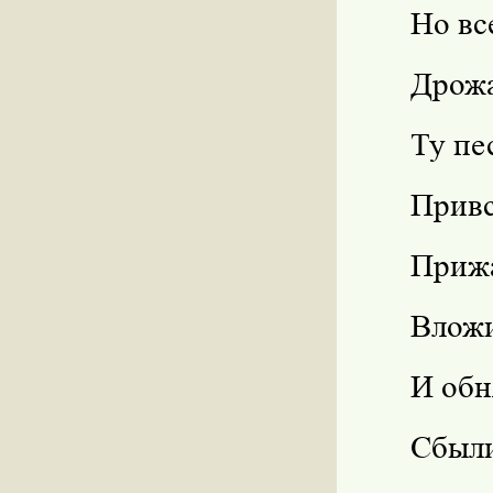
Но вс
Дрож
Ту пе
Привс
Прижа
Вложи
И обн
Сбыли