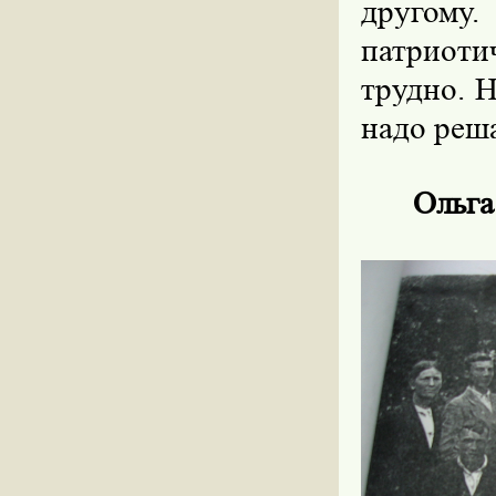
другом
патриоти
трудно. Н
надо реша
Ольга