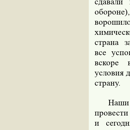
сдавали
оборон
ворошил
химичес
страна з
все успо
вскоре 
условия 
страну.
Наши 
провести
и сегод