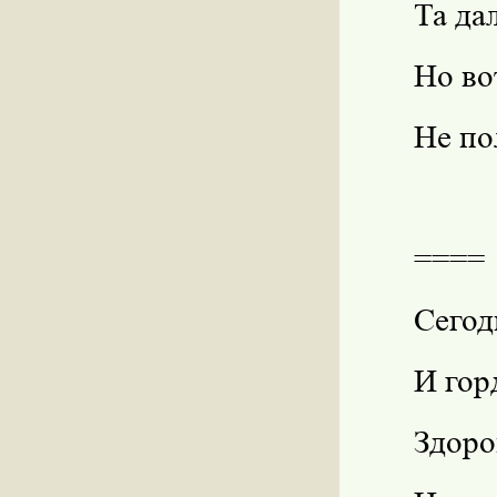
Та да
Но во
Не по
====
Сегод
И гор
Здоро