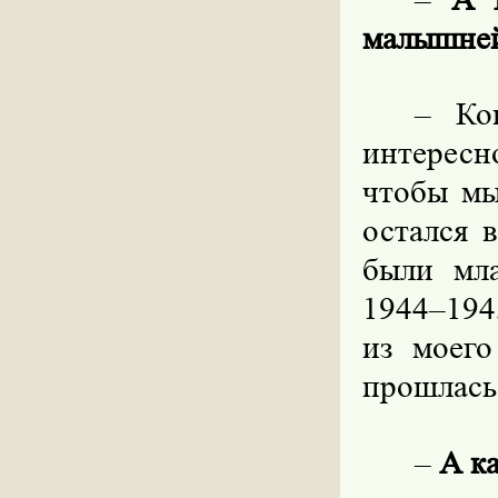
малышне
–
Ко
интересн
чтобы мы
остался 
были мл
1944–194
из моего
прошлась
–
А к