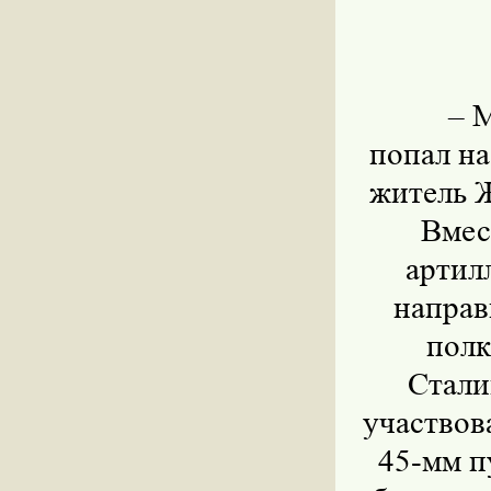
–
М
попал на
житель 
Вмес
артил
направ
полк
Стали
участвов
45-мм п