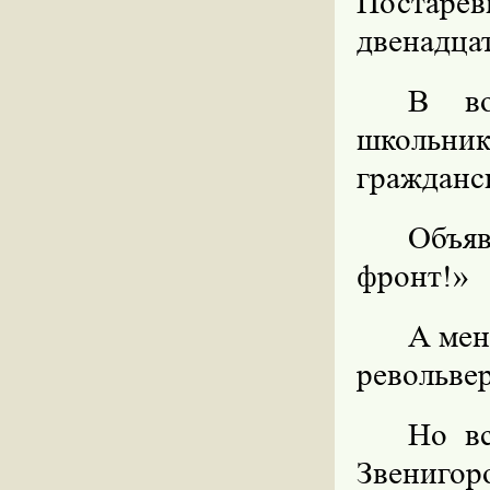
Постаре
двенадца
В во
школьн
гражданс
Объяв
фронт!»
А мен
револьвер
Но вс
Звенигор