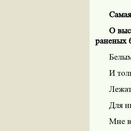
Самая
О выс
раненых б
Белым
И тол
Лежат
Для н
Мне в