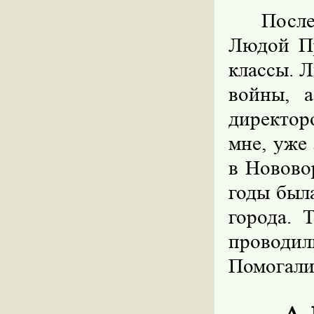
Посл
Людой Пр
классы. 
войны, 
директор
мне, уже
в Новово
годы был
города.
проводил
Помогали
–
А 