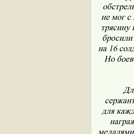
обстрели
не мог с
трясину 
бросили
на 16 сол
Но боев
Дл
сержант
для кажд
награ
медалями 