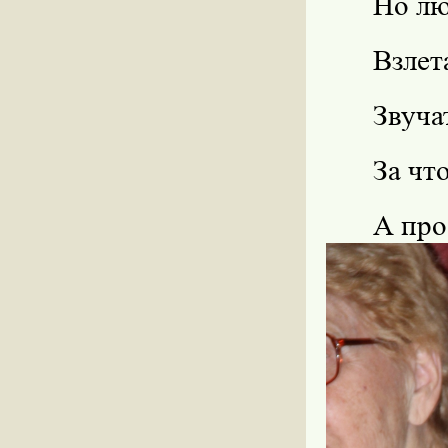
Но лю
Взлет
Звуча
За чт
А про