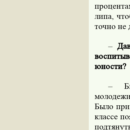
процента
липа, чт
точно не 
–
Да
воспиты
юности?
–
Б
молодеж
Было при
классе по
подтянут