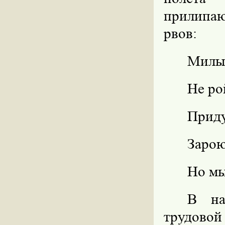
прилипаю
рвов:
Милы
Не ро
Приду
Заро
Но мы
В на
трудовой