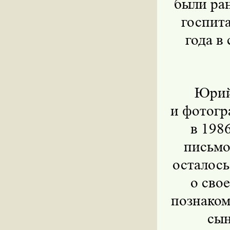
были ран
госпита
года в
Юрий
и фотогр
в 198
письмо
осталось
о сво
познаком
сын