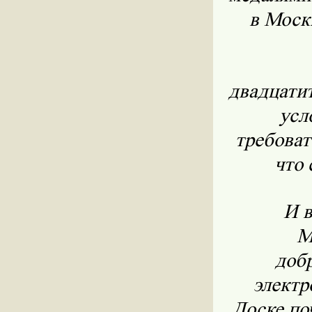
в Моск
двадцати
усл
требоват
что 
И в
М
доб
электр
Доске по