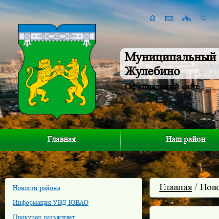
Муниципальный 
Жулебино
Официальный сайт
Главная
Наш район
Главная
/ Нов
Новости района
Информация УВД ЮВАО
Прокурор разъясняет