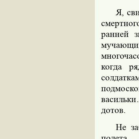
Я, св
смертног
ранней з
мучающи
многоча
когда р
солдатка
подмоско
васильки
дотов.
Не за
полета