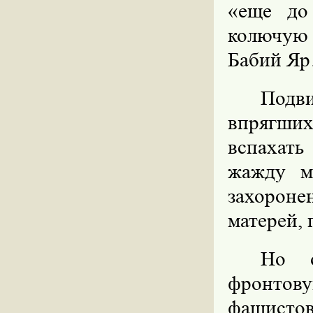
«еще до
колючую
Бабий Я
Подв
впрягши
вспахат
жажду м
захорон
матерей,
Но о
фронтову
фашисто