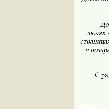
До
людях 
страница
и поздр
С ра