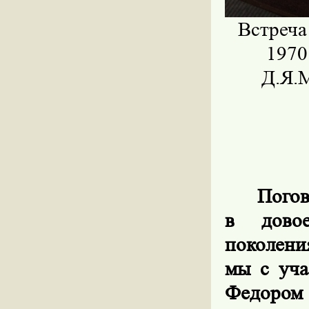
Встреча
1970
Д.Я.М
Погов
в дово
поколени
мы с уча
Федором