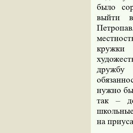
было со
выйти в
Петропав
местност
кружки
художест
дружбу
обязанно
нужно бы
так – д
школьные 
на приус