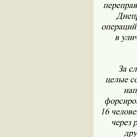
переправ
Днепр
операций
в ули
За с
целые с
нап
форсиро
16 челове
через 
дру