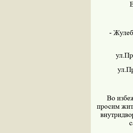
В
- Жулеб
ул.Пр
ул.П
Во избе
просим жит
внутридво
с