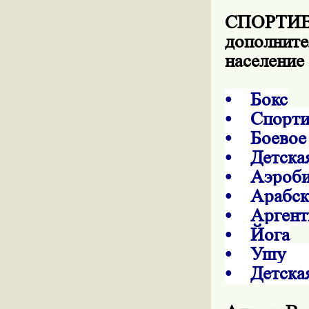
СПОРТИВ
дополните
население
• Бокс
• Спорти
• Боевое
• Детская
• Аэробик
• Арабск
• Аргенти
• Йога
• 
• Детская