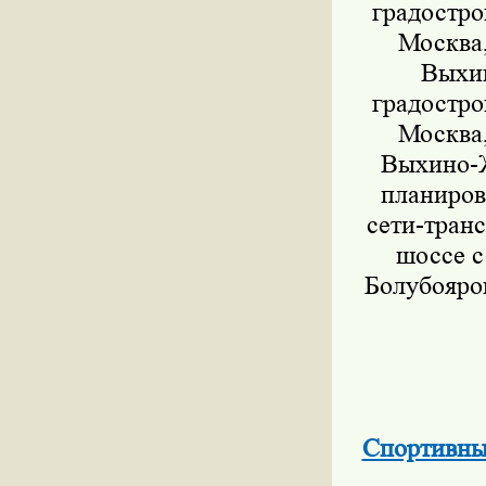
градостро
Москва,
Выхин
градостро
Москва,
Выхино-Ж
планиров
сети-тран
шоссе с
Болубояров
Спортивны