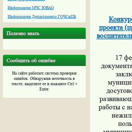
Информация МЧС ЮВАО
Информация Департамента ГОЧСиПБ
Конкур
проекта (п
Полезно знать
воспитател
17 фе
Сообщить об ошибке
документа
закл
На сайте работает система проверки
ошибок. Обнаружив неточность в
муницип
тексте, выделите ее и нажмите Ctrl +
Enter.
досугов
развивающ
работы с н
нежил
поль
муниципа