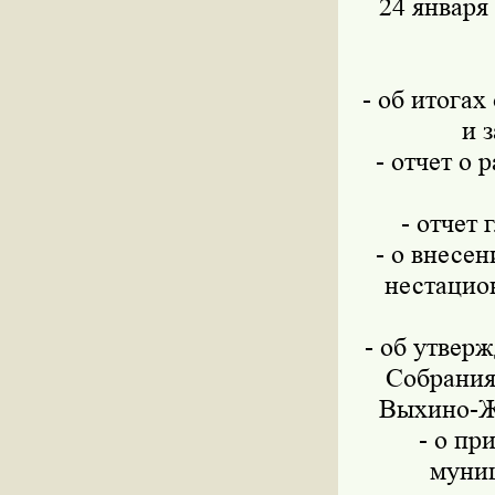
24 января
- об итогах
и 
- отчет о
- отчет 
- о внесе
нестацио
- об утвер
Собрания
Выхино-Жу
- о пр
муни