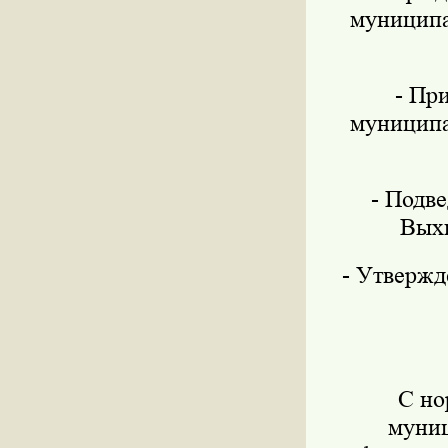
муниципа
- Пр
муниципа
- Подв
Выхи
- Утвержд
С но
муниц