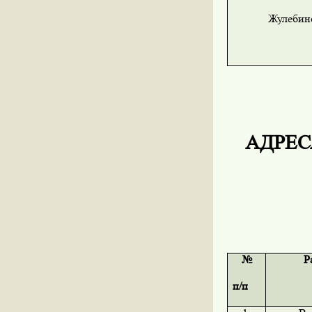
Жулебин
АДРЕСА
№
Р
п/п