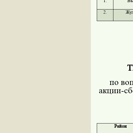
1.
Вы
2.
Жу
Т
по во
акции-сб
Район