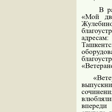
В рам
«Мой дв
Жулебин
благоуст
адресам:
Ташкентс
оборуд
благоус
«Ветеран
«Ветер
выпускн
сочинен
влюблялис
впереди