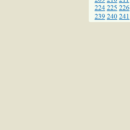
224
225
226
239
240
241