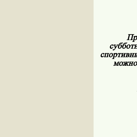
У
Пригл
субботн
спортивны
можно