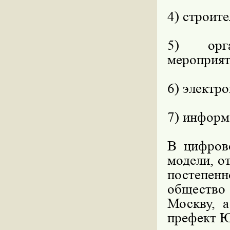
4) строит
5) орга
мероприят
6) электр
7) информ
В цифров
модели, о
постепе
общество
Москву, 
префект 