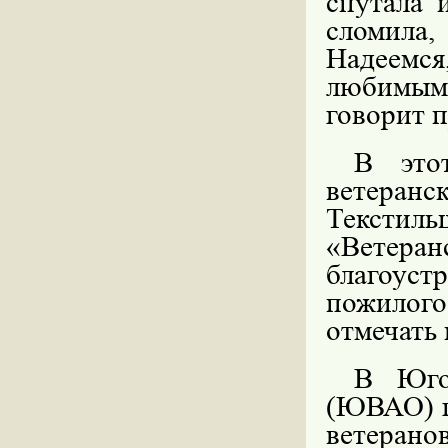
спутала 
сломила,
Надеемся
любимым
говорит 
В это
ветеран
Текстил
«Ветеран
благоуст
пожилого
отмечать 
В Юго
(ЮВАО) г
ветерано