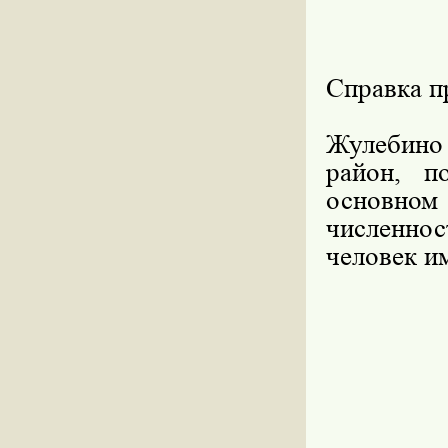
Справка 
Жулебино
район, 
основно
численно
человек и