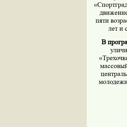
«Спортград
движение
пяти возра
лет и 
В прогр
уличн
«Трехочк
массовый
централь
молодежн