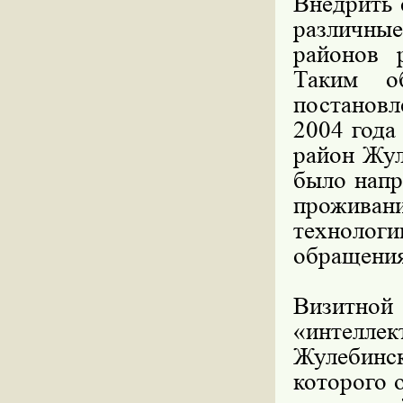
Внедрить 
различны
районов 
Таким о
постановл
2004 года
район Жул
было напр
проживан
технологи
обращения
Визитной
«интелл
Жулебинс
которого 