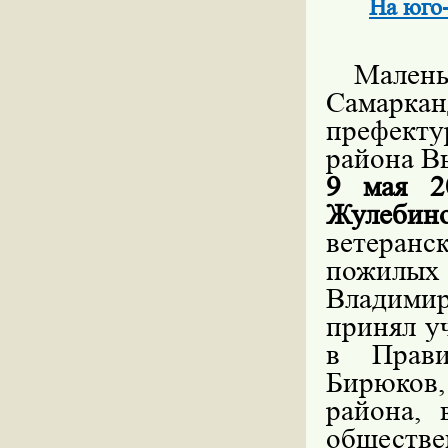
На юго
Малень
Самарка
префект
района В
9 мая 2
Жулебин
ветеранс
пожилы
Владими
принял у
в Прав
Бирюков
района, 
обществе