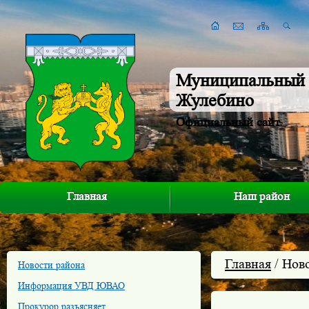
Муниципальный 
Жулебино
Официальный сайт
Главная
Наш район
Главная
/ Нов
Новости района
Информация УВД ЮВАО
Прокурор разъясняет