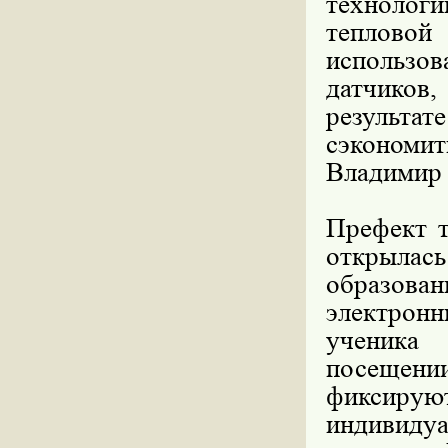
технолог
тепловой
использов
датчиков
результа
сэкономит
Владимир
Префект т
открылась
образов
электрон
ученика
посещен
фиксирую
индивидуа