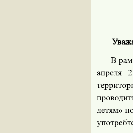
Уваж
В рам
апреля 
террито
проводи
детям» п
употребл