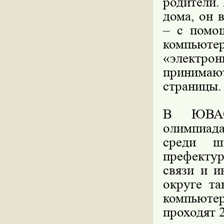
родители.
дома, он 
– с помо
компьюте
«электр
принимаю
страницы.
В ЮВАО 
олимпиад
среди ш
префектур
связи и и
округе та
компьюте
проходят 