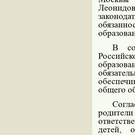
Леонидо
законод
обязанн
образова
В со
Российс
образов
обязател
обеспеч
общего о
Согл
родители
ответств
детей, 