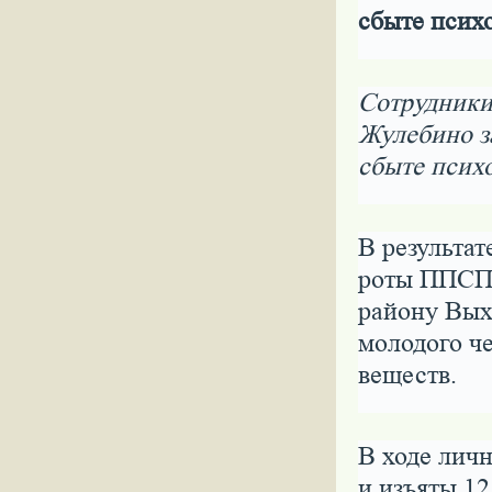
сбыте псих
Сотрудники
Жулебино з
сбыте псих
В результа
роты ППСП
району Вых
молодого ч
веществ.
В ходе лич
и изъяты 1