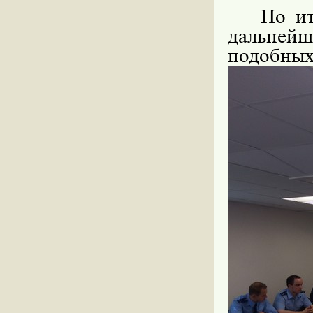
По ит
дальней
подобных