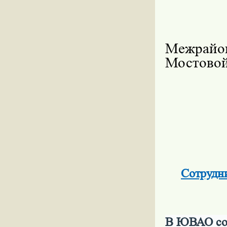
Межрайо
Мостово
Сотрудн
В ЮВАО сот