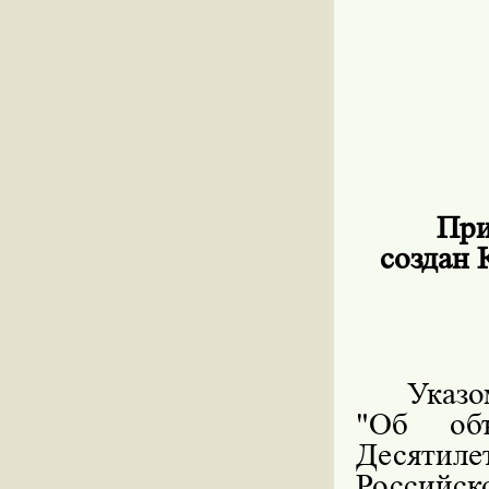
При
создан 
Указо
"Об объ
Десятил
Росси