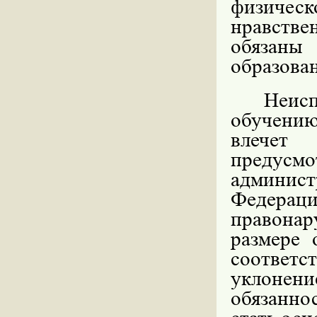
физиче
нравстве
обязаны
образова
Неис
обучени
влечет 
предусм
админист
Федераци
правона
размере 
соответ
уклоне
обязанно