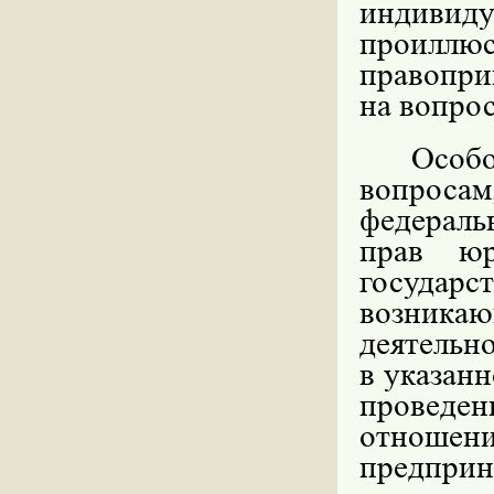
индивид
проил
правопри
на вопро
Особ
вопроса
федераль
прав юр
государс
возникаю
деятельно
в указан
проведе
отно
предприн