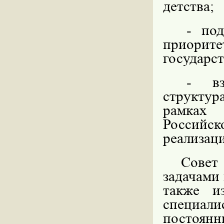
детства;
- по
приорит
государст
- вз
структу
рамках 
Российс
реализац
Совет 
задачами 
также и
специал
постоянн