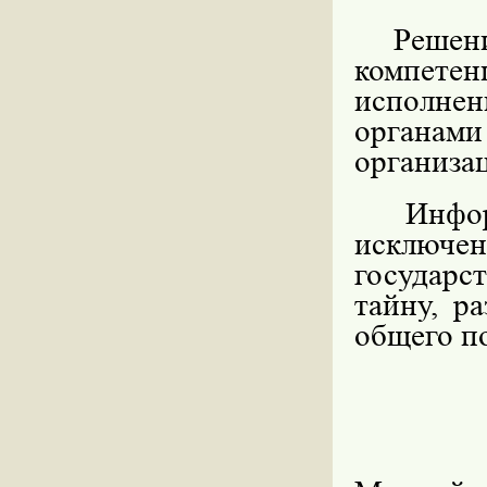
Решени
компете
исполне
органа
организа
Инфор
исключ
государ
тайну, р
общего п