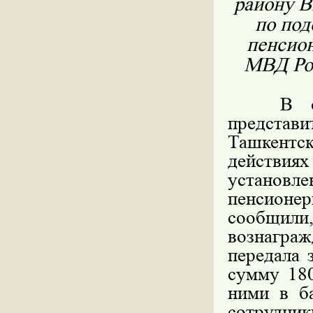
району 
по под
пенсио
МВД Рос
В отдел
представи
Ташкентс
действиях
установл
пенсионе
сообщили,
вознаграж
передала
сумму 180
ними в б
сотрудник