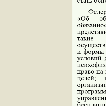
стать осн
Федер
«Об об
обязанно
представ
такие 
осуществ
и формы 
условий 
психофиз
право на
целей; 
организ
программ
управле
беспла