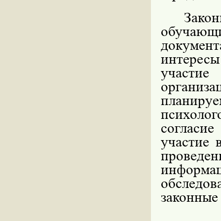
Закон
обучающи
документ
интересы
участи
организа
планиру
психолог
согласие
участие 
проведе
информ
обследов
законные