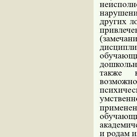
неисполн
нарушен
других л
привлече
(замеча
дисципл
обучающ
дошкольн
также 
возмож
психиче
умствен
примене
обучающ
академич
и родам и