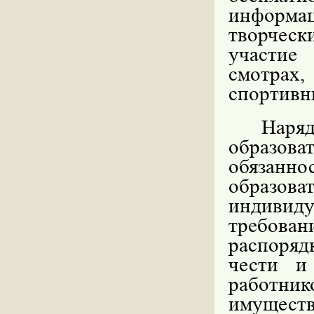
информа
творческ
участие 
смотра
спортивн
Нар
образова
обязанн
образов
индивид
требова
распоряд
чести и
работник
имущест