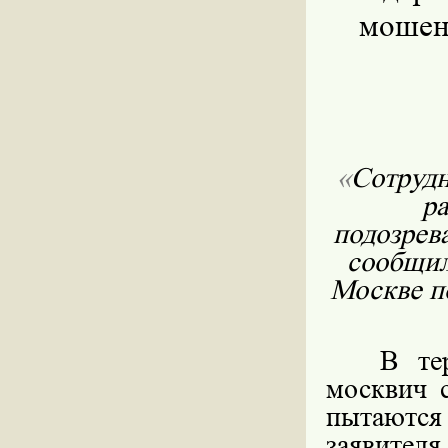
мошен
«
Сотрудн
р
подозрев
сообщил
Москве п
В терри
москвич с
пытаютс
заявите