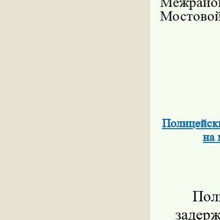
Межрайо
Мостово
Полицейск
на
Пол
задерж