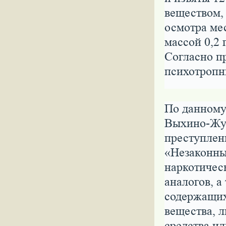
веществом, 
осмотра ме
массой 0,2
Согласно п
психотропн
По данному
Выхино-Жул
преступлен
«Незаконны
наркотичес
аналогов, а
содержащих
вещества, 
средства и