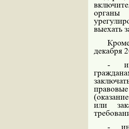
включит
органы
урегули
выехать з
Кроме
декабря 2
- ин
граждана
заключат
правовы
(оказание
или зак
требовани
- ин