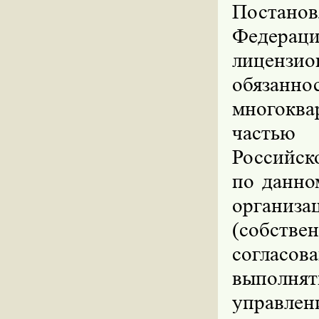
Постано
Федераци
лицензио
обязан
многокв
частью 
Российск
по данно
организ
(собств
согласо
выполнят
управлен