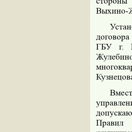
стороны
Выхино-
Устан
договор
ГБУ г. 
Жулебин
многокв
Кузнецов
Вмест
управл
допуска
Правил 