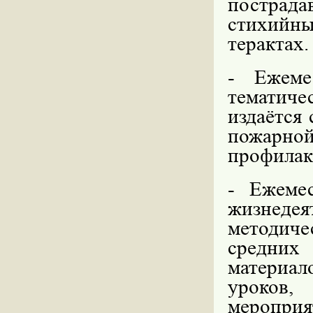
пострад
стихийн
терактах.
-
Ежем
тематиче
издаётся
пожарн
профилак
-
Ежеме
жизнед
методиче
средних
материал
уроков,
меропри