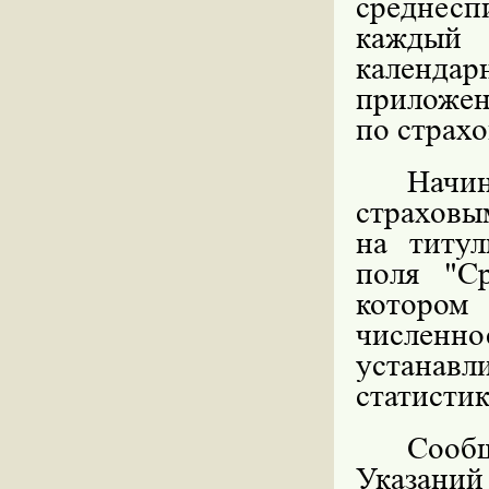
среднес
каждый 
календар
приложени
по страх
Начи
страховым
на титул
поля "Ср
которо
численно
устанавл
статистик
Сооб
Указани