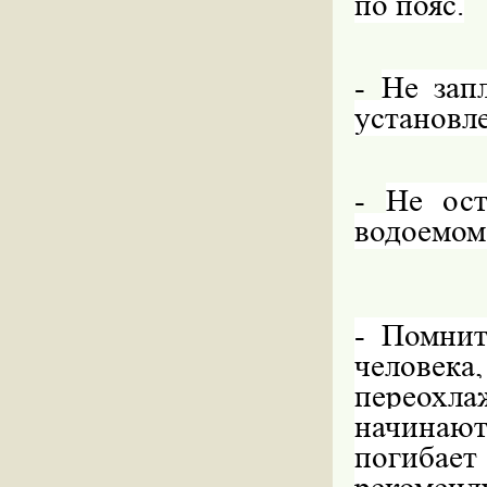
по пояс.
-
Не зап
установле
-
Не ост
водоемом
- Помнит
человек
переохлаж
начинаю
погибае