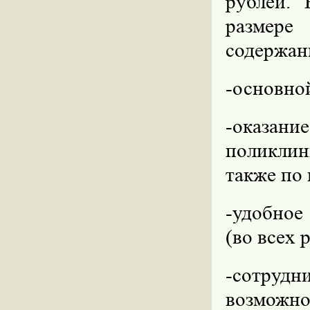
рублей. 
размере
содержан
-основной
-оказани
поликли
также по
-удобное
(во всех 
-сотрудн
возможно