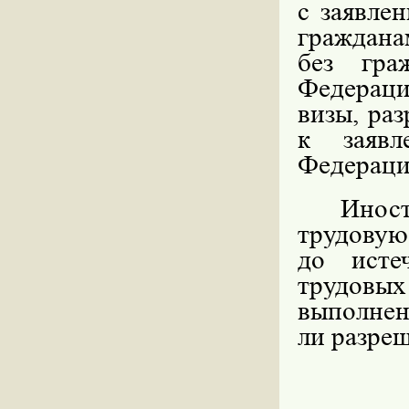
с заявле
граждана
без гра
Федерац
визы, ра
к заявл
Федерац
Иност
трудовую
до исте
трудовых
выполнени
ли разреш