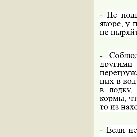
-
Не под
якоре, у 
не ныряйт
-
Соблю
другим
перегруж
них в вод
в лодку,
кормы, чт
то из нах
-
Если не