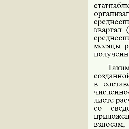
статнаб
организа
среднесп
квартал 
среднесп
месяцы р
полученно
Таки
созданно
в состав
численно
листе рас
со свед
приложен
взносам,