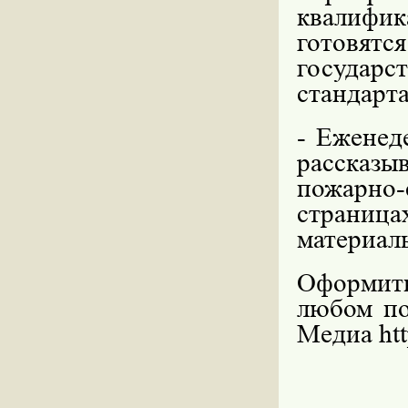
квалифик
готовятс
госуда
стандарт
-
Еженеде
рассказ
пожарно
страниц
материал
Оформить
любом по
Медиа htt