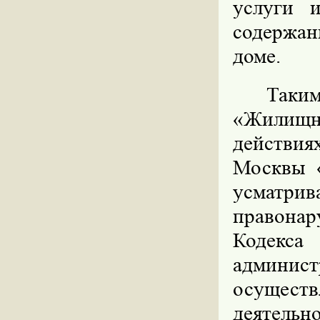
услуги 
содержан
доме.
Таки
«Жилищн
действия
Москвы 
усматри
правонар
Кодек
админис
осущес
деятельн