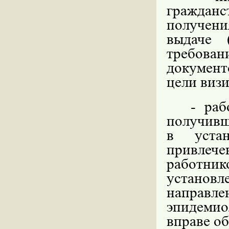
гражданс
получения
выдаче 
требова
документ
цели визи
- раб
получив
в устан
привлеч
работн
установ
направл
эпидемио
вправе об