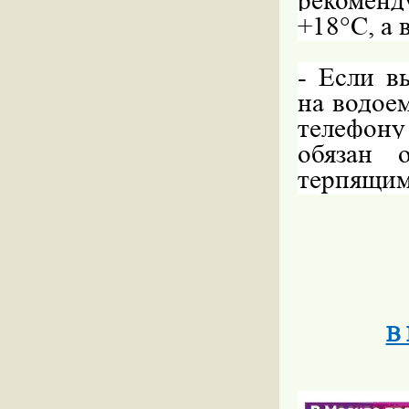
рекомен
+18°С, а 
- Если в
на водое
телефону
обязан 
терпящим
В 