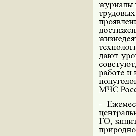
журналы и
трудовых
проявле
достиж
жизнед
технолог
дают уро
советуют
работе и
полугодо
МЧС Рос
-
Ежемес
централ
ГО, защи
природно