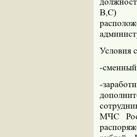
должнос
В,С) п
располож
админист
Условия 
-сменный 
-зарабо
дополн
сотрудни
МЧС Рос
распоряж