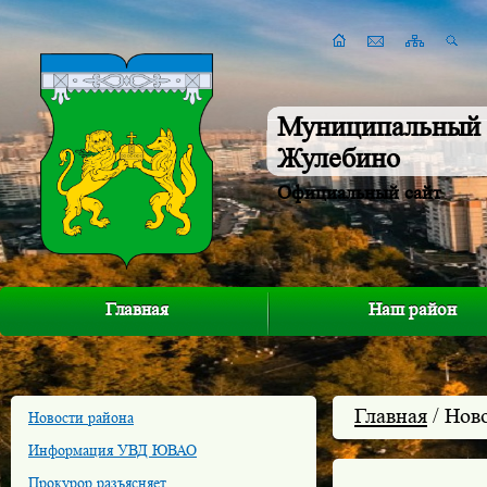
Муниципальный 
Жулебино
Официальный сайт
Главная
Наш район
Главная
/ Нов
Новости района
Информация УВД ЮВАО
Прокурор разъясняет