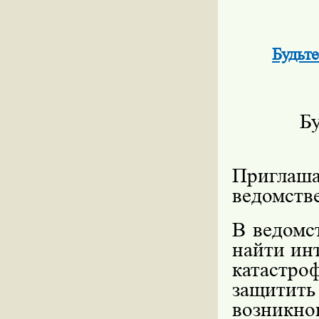
Будьт
Бу
Пригл
ведомств
В ведомс
найти ин
катастро
защитит
возникно