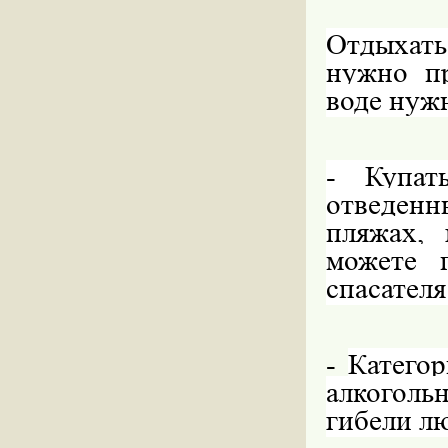
Отдыхать
нужно пр
воде нужн
- Купат
отведенн
пляжах, 
можете 
спасателя
-
Категор
алкоголь
гибели лю