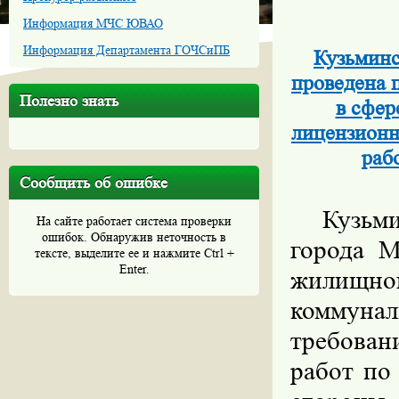
Информация МЧС ЮВАО
Информация Департамента ГОЧСиПБ
Кузьминс
проведена 
Полезно знать
в сфер
лицензионн
раб
Сообщить об ошибке
Кузьм
На сайте работает система проверки
ошибок. Обнаружив неточность в
города М
тексте, выделите ее и нажмите Ctrl +
Enter.
жилищног
коммунал
требова
работ по