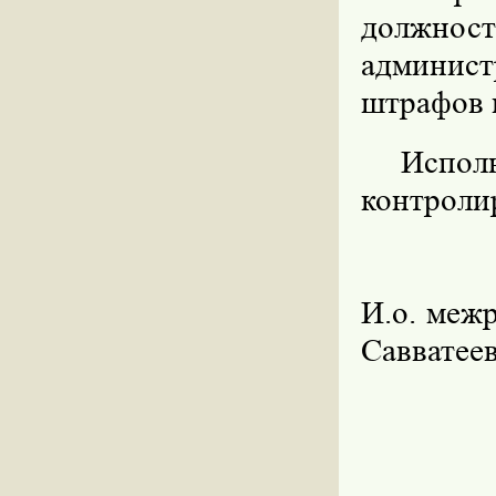
должност
админис
штрафов в
Испо
контроли
И.о. меж
Савватее