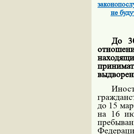
законопосл
не буд
До 3
отноше
находящ
принима
выдворе
Ино
гражданс
до 15 ма
на 16 ию
пребыв
Федерац