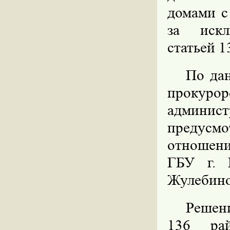
домами с
за искл
статьей 1
По да
проку
админи
предусм
отношен
ГБУ г. 
Жулебино
Решени
136 ра