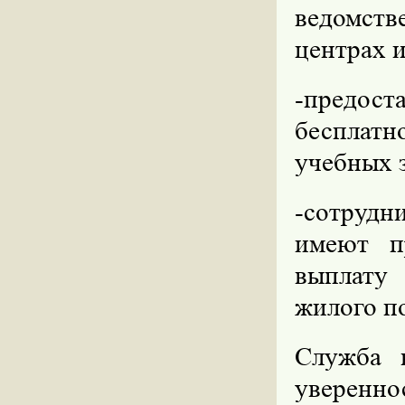
ведомст
центрах и
-предост
бесплат
учебных 
-сотрудн
имеют п
выплату
жилого п
Служба 
уверенно