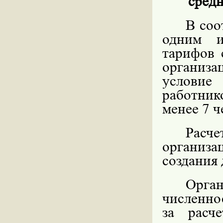
сред
В соо
одним и
тарифов 
организа
условие
работник
менее 7 ч
Расч
организа
создания 
Орга
численно
за расч