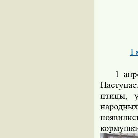
1 
1 апр
Наступа
птицы, 
народных
появили
кормушки