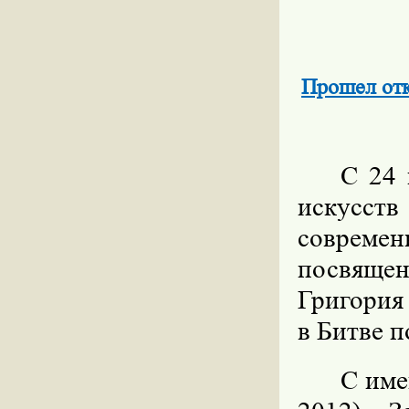
Прошел от
С 24 
искусст
соврем
посвяще
Григория
в Битве 
С име