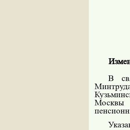
Измен
В св
Минтру
Кузьмин
Москвы 
пенсионн
Ука