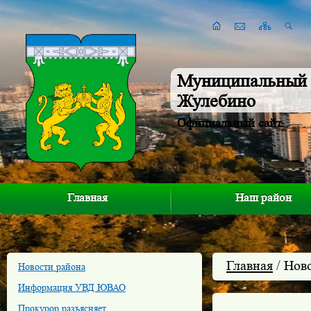
Муниципальный 
Жулебино
Официальный сайт
Главная
Наш район
Главная
/ Нов
Новости района
Информация УВД ЮВАО
Прокурор разъясняет