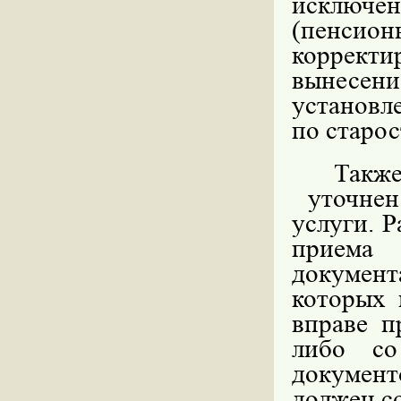
исключе
(пенсио
коррект
вынесен
установл
по старос
Такж
уточнен 
услуги. Р
приема 
докумен
которых 
вправе п
либо со
документ
должен со