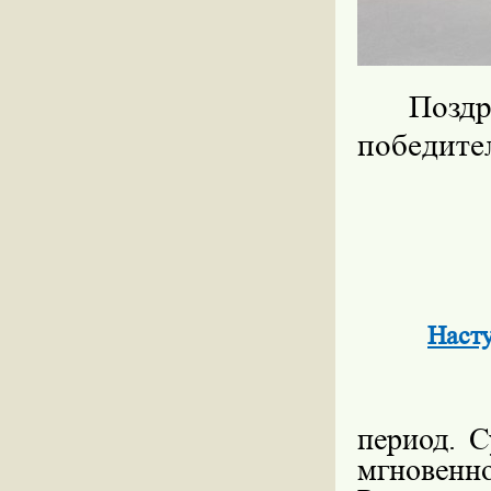
Позд
победите
Наст
период. С
мгновен