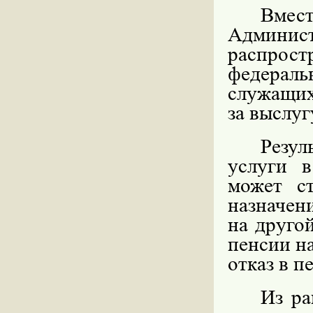
Вмест
Админ
распро
федерал
служащих
за выслуг
Резул
услуги в
может ст
назначен
на другой
пенсии на
отказ в п
Из ра