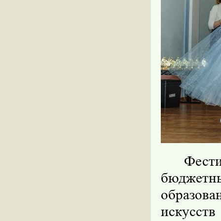
Фести
бюджетн
образов
искусст