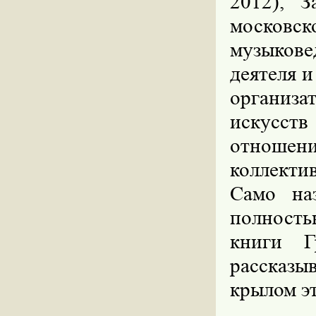
2012), З
московск
музыков
деятеля 
организа
искусст
отношени
коллектив
Само на
полност
книги Г
рассказы
крылом эт