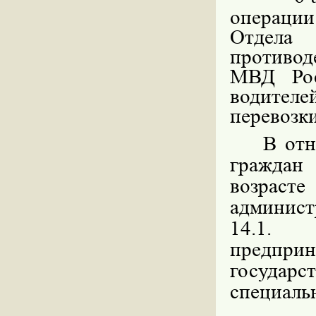
операци
Отдела
противо
МВД Рос
водител
перевозк
В отн
граждан
возрас
админист
14.1.
предпр
госуда
специаль