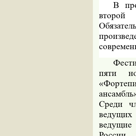
В пр
второй
Обязат
произв
современ
Фести
пяти но
«Фортеп
ансамбл
Среди ч
ведущих
ведущие
России.