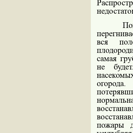
Распростр
недостато
Помните,
перегнива
вся пол
плодород
самая гру
не буде
насеком
огорода
потеряв
нормаль
восстанав
восстана
пожары д