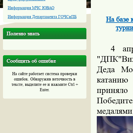
Информация МЧС ЮВАО
Информация Департамента ГОЧСиПБ
На базе
турни
Полезно знать
4 ап
"ДПК"Вих
Сообщить об ошибке
Деда Мо
На сайте работает система проверки
катанию 
ошибок. Обнаружив неточность в
тексте, выделите ее и нажмите Ctrl +
принял
Enter.
Победит
медалями,