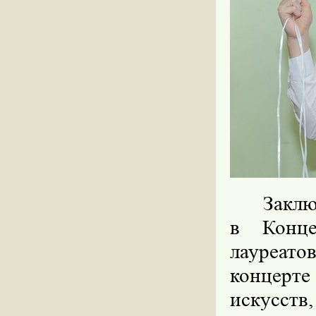
Заклю
в Конце
лауреато
концерте
искусств