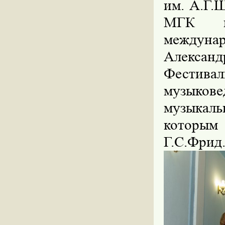
им. А.Г.
МГК им
между
Александ
Фестивал
музыков
музыкал
которым
Г.С.Фрид