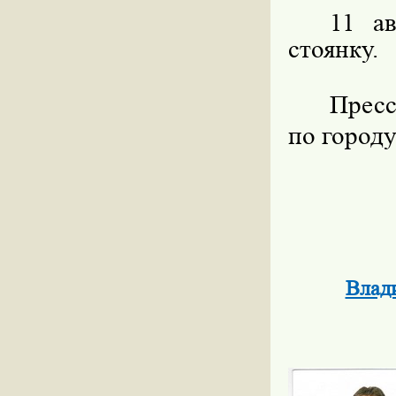
11 а
стоянку.
Прес
по город
Влади