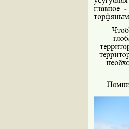
усугубл
главное 
торфяным
Чтобы г
глоб
территор
террито
необх
Помни