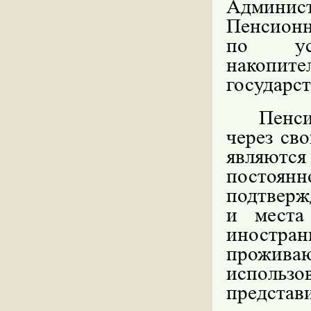
Админис
Пенсионн
по уст
накопи
государс
Пенс
через св
являются
постоянн
подтверж
и места
иностран
прожив
использо
представи