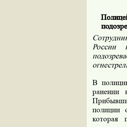
Полице
подозре
Сотрудн
России 
подозр
огнестрел
В полици
ранении 
Прибывш
полиции 
которая 