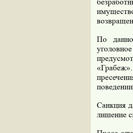
безрабо
имущест
возвращен
По данно
уголовн
предусм
«Грабеж».
пресечени
поведении
Санкция д
лишение с