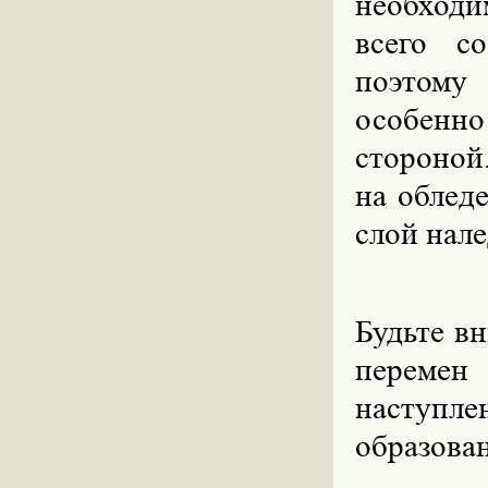
необх
всего
со
поэтому
особенн
стороной
на облед
слой нале
Будьте в
перемен 
наступ
образова