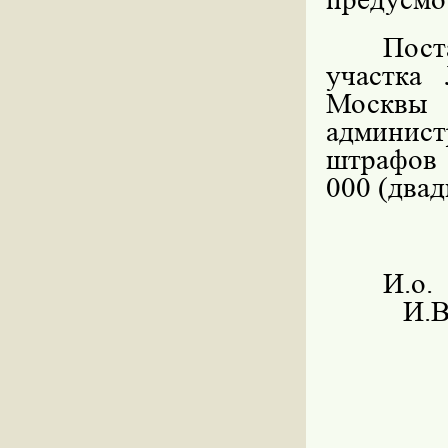
Пост
участка
Москвы
админис
штрафов 
000 (двад
И.о.
И.В