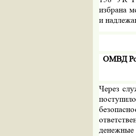
избрана м
и надлежа
ОМВД Ро
Через слу
поступи
безопа
ответств
денежные