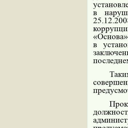
установл
в наруш
25.12.2
корруп
«Основа»
в устан
заключен
последнем
Таки
совершен
предусмо
Про
должнос
админи
предусмот