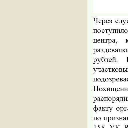
Через слу
поступило
центра,
раздевалк
рублей. 
участко
подозрев
Похище
распоряд
факту орг
по призна
158 УК Р