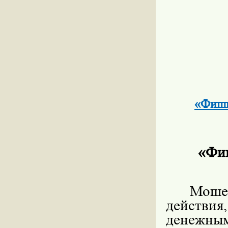
«Фиши
«Фи
Моше
действия
денежны