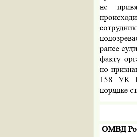
не прив
происходи
сотрудн
подозрева
ранее суд
факту орг
по призна
158 УК Р
порядке с
ОМВД Ро