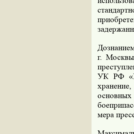
использ
стандар
приобрет
задержанн
Дознание
г. Москвы
преступле
УК РФ «Н
хранение,
основны
боеприпас
мера прес
Максимал