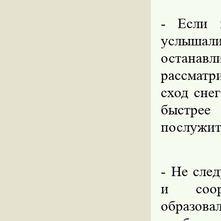
- Если 
услышали
остана
рассматр
сход сне
быстрее
послужит
- Не сле
и соор
образова