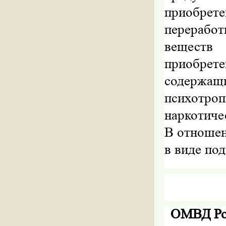
приобрете
перерабо
веществ 
приобрет
содержа
психотроп
наркотиче
В отношен
в виде по
ОМВД Ро