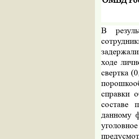
ОМВД Рос
В резуль
сотрудник
задержали
ходе личн
свертка
(0
порошко
справки о
составе 
данному 
уголовн
предусмот