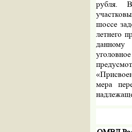
рубля. В
участков
шоссе зад
летнего п
данному
уголовн
предусм
«Присвоен
мера пер
надлежаще