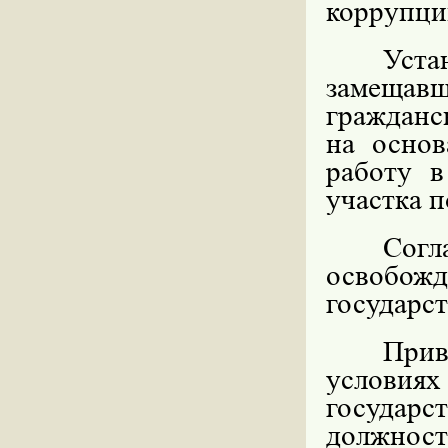
коррупци
Уст
замеща
гражданс
на основ
работу 
участка 
Согл
освобо
государс
Прив
услови
государ
должно