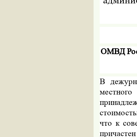
админис
ОМВД Рос
В дежурн
местног
принадл
стоимост
что к сов
причастен