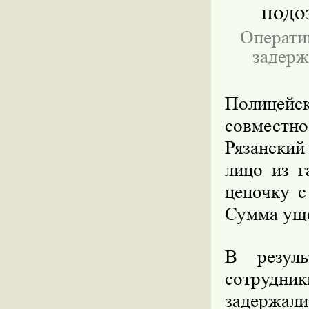
подо
Операти
задерж
Полицейс
совмест
Рязанский
лицо из г
цепочку с
Сумма уще
В резуль
сотрудник
задержал