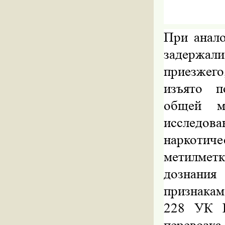
При анал
задержал
приезжего
изъято п
общей м
исследов
наркот
метилмет
дознани
признакам
228 УК Р