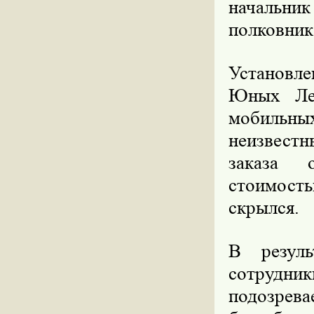
начальн
полковник
Установле
Юных Лен
мобильных
неизвест
заказа 
стоимост
скрылся.
В резуль
сотрудн
подозрев