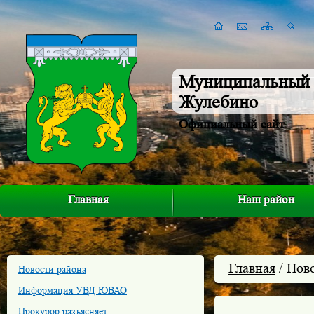
Муниципальный 
Жулебино
Официальный сайт
Главная
Наш район
Главная
/ Нов
Новости района
Информация УВД ЮВАО
Прокурор разъясняет