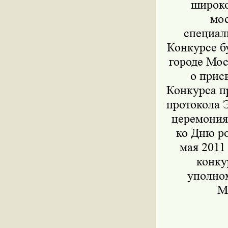
широк
мо
специал
Конкурсе б
городе Мос
о прис
Конкурса п
протокола 
церемония
ко Дню ро
мая 2011
конку
уполном
Мо