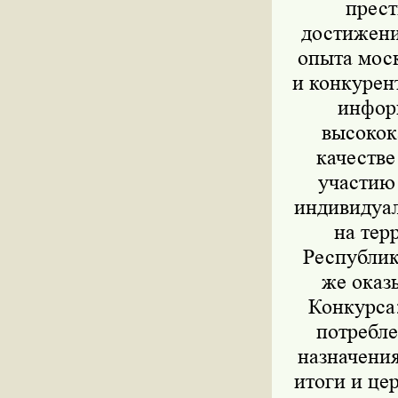
прест
достижени
опыта моск
и конкурен
инфор
высокок
качестве
участию
индивидуа
на тер
Республик
же оказ
Конкурса:
потребле
назначения
итоги и це