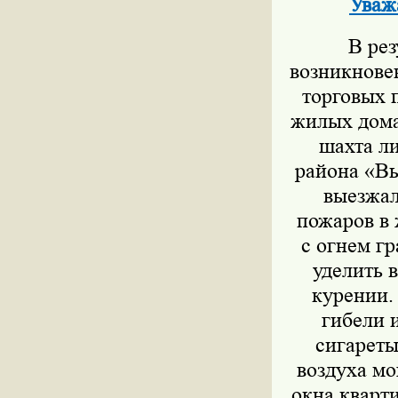
Уваж
В рез
возникнове
торговых п
жилых домах
шахта ли
района «Вы
выезжал
пожаров в 
с огнем г
уделить 
курении.
гибели 
сигареты
воздуха мо
окна кварт