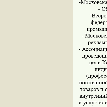
-Московска
- О
"Всеро
федер
промышл
- Московс
рекламн
- Ассоциац
проведени
цели К
инди
(профес
постоянной
товаров и 
внутренни
и услуг мо