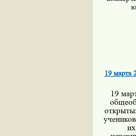
ю
19 марта 
19 мар
общеоб
открыты
учеников
их