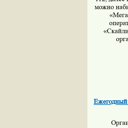
можно наби
«Мега
опера
«Скайли
орг
Ежегодный
Орган