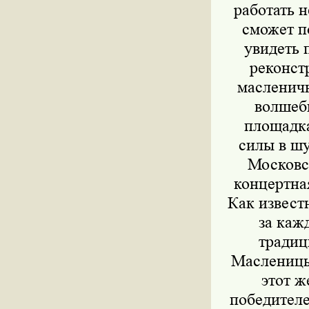
работать 
сможет п
увидеть 
реконст
масленичн
волшебн
площадка
силы в шу
Московс
концертна
Как извест
за каж
традиц
Масленицы 
этот ж
победителе