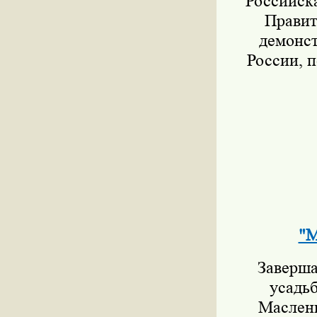
Российск
Правит
демонст
России, 
"М
Заверш
усадь
Маслени