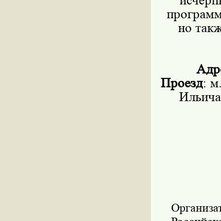
исчерп
программ
но такж
Адр
Проезд
: 
Ильича
Организа