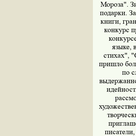
Мороза". 
подарки. З
книги, гра
конкурс пр
конкурс
языке, 
стихах", 
пришло бол
по с
выдержанно
идейност
рассмо
художестве
творческ
приглаш
писатели,