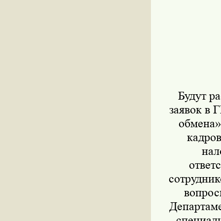
Будут р
заявок в 
обмена»
кадров
нал
ответ
сотрудник
вопрос
Департаме
специал