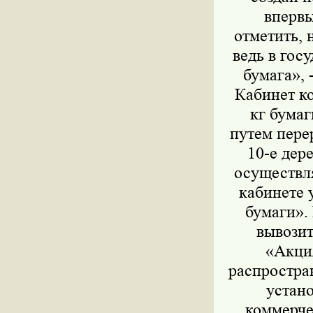
впервы
отметить,
ведь в гос
бумага»,
Кабинет ко
кг бумаг
путем пере
10-е дер
осуществл
кабинете 
бумаги».
вывозит
«Акци
распростра
устано
коммерче