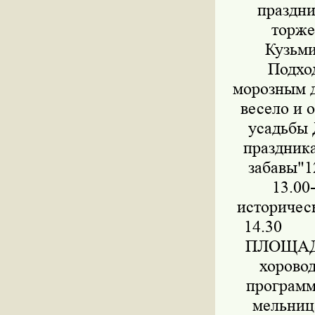
праздни
торже
Кузьми
Подход
морозным д
весело и 
усадьбы 
праздни
забавы"
13.00
историчес
14.30 Пр
ПЛОЩАДКА
хорово
програм
мельниц