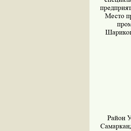
предприят
Место п
пром
Шарикопо
Район 
Самаркан