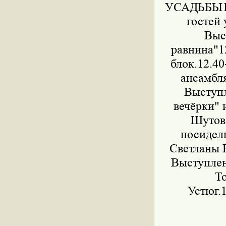
УСАДЬБЫ12
гостей
Выс
равнина"
блок.12.4
ансамбл
Выступ
вечёрки"
Шутов
посидел
Светланы 
Выступлен
Торже
Устюг