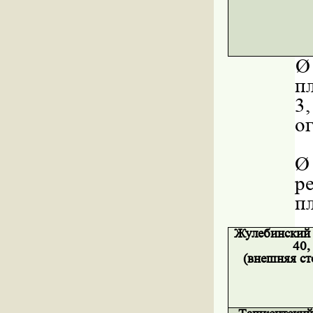
Ø
п
3
о
Ø
р
п
Жулебинский 
40,
(внешняя ст