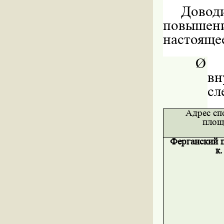
Довод
повышени
настояще
Ø
вн
сл
Адрес сп
площ
Ферганский п
к.