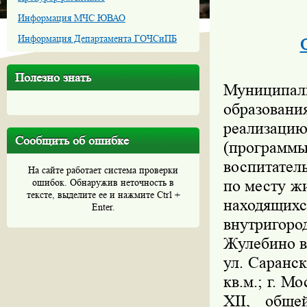
Информация МЧС ЮВАО
Информация Департамента ГОЧСиПБ
Полезно знать
Муниципа
образован
реализац
Сообщить об ошибке
(программ
воспитател
На сайте работает система проверки
ошибок. Обнаружив неточность в
по месту ж
тексте, выделите ее и нажмите Ctrl +
находящихс
Enter.
внутригор
Жулебино в
ул. Саранск
кв.м.; г. М
XII
, обще