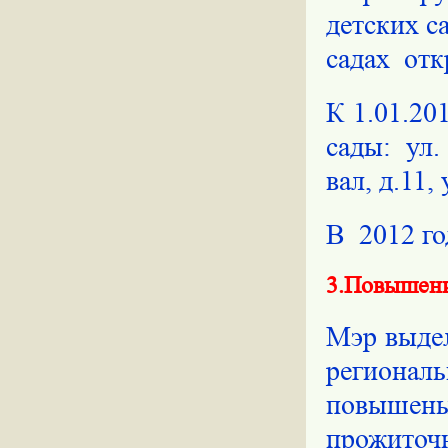
детских с
садах
отк
К 1.01.20
сады: ул
вал, д.11,
В
2012 г
3.Повышени
Мэр выдел
регионал
повышены 
прожиточ