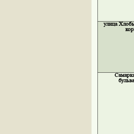
улица Хлобы
кор
Самарк
бульва