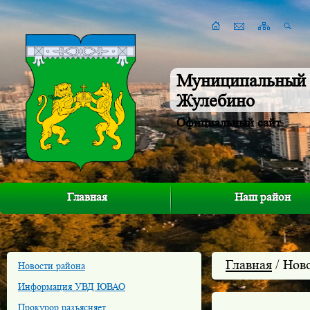
Муниципальный 
Жулебино
Официальный сайт
Главная
Наш район
Главная
/ Нов
Новости района
Информация УВД ЮВАО
Прокурор разъясняет