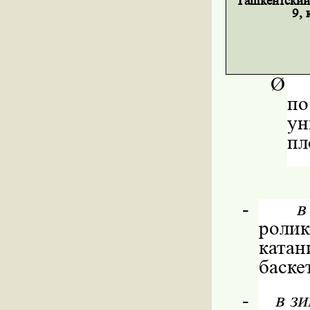
Ташкентский 
9, 
Ø
п
у
пл
-
в
роли
ката
баске
-
в з