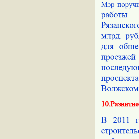
Мэр поруч
работы 
Рязанско
млрд. руб
для обще
проезже
последу
проспект
Волжском 
10.Развити
В 2011 г
строит