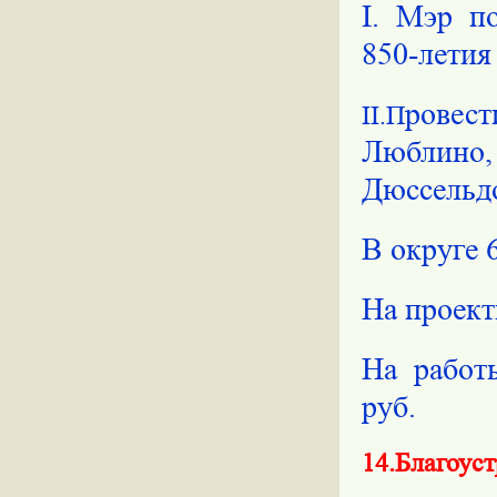
I
.
Мэр пор
850-летия
ровест
II
.П
Люблино
Дюссельдо
В округе 
На проект
На работ
руб.
14.Благоус