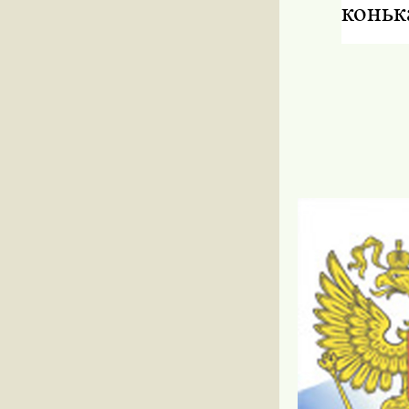
коньк