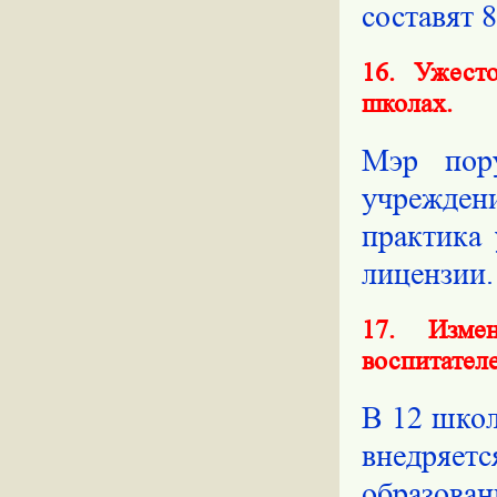
составят 
16. Ужест
школах.
Мэр пору
учрежден
практика
лицензии.
17. Изме
воспитател
В 12 школ
внедряет
образов