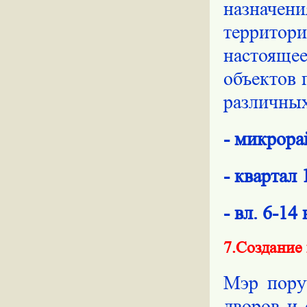
назначен
территор
настояще
объектов 
различных
- микрор
- квартал
- вл. 6-1
7.Создание
Мэр пору
дворов и 