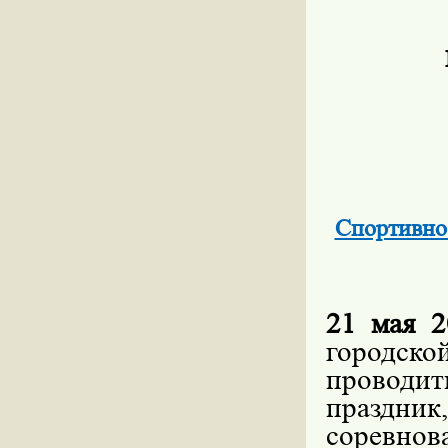
Cпортивно
21 мая 
городск
проводи
праздни
соревнова