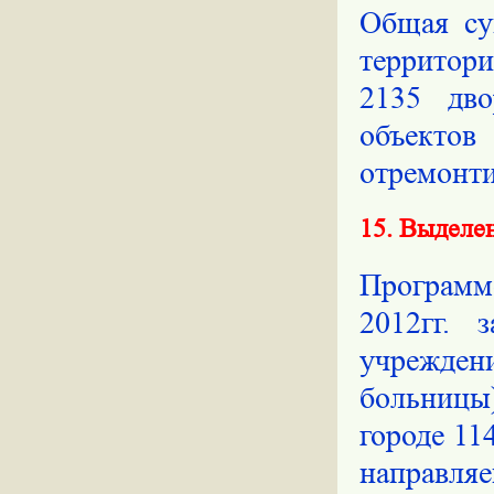
Общая су
территори
2135 дво
объект
отремонт
15. Выделе
Программо
2012гг. 
учрежден
больницы
городе 11
направля