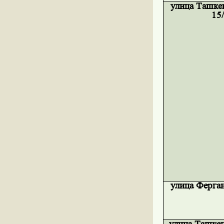
улица Ташкен
15
улица Ферган