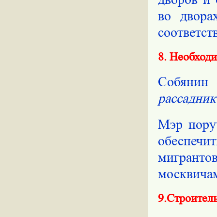
во двора
соответст
8. Необход
Собянин 
рассадник
Мэр пору
обеспеч
мигрантов
москвича
9.Строител