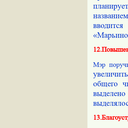
планиру
названи
вводитс
«Марьино
12.Повышен
Мэр пору
увеличит
общего ч
выделен
выделялос
13.Благоуст