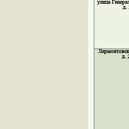
улица Генера
д.
Лермонтовск
д. 