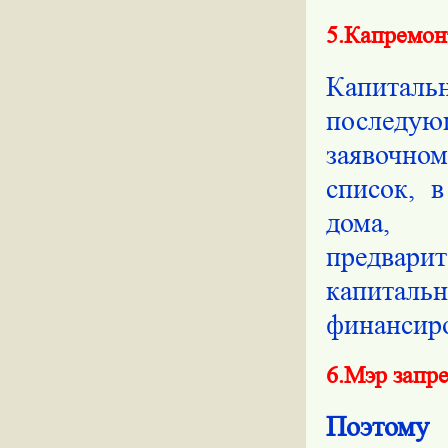
5.Капремон
Капиталь
последу
заявочн
список, 
дома, 
предвар
капитал
финансиро
6.Мэр запр
Поэтому
с