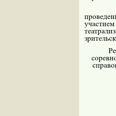
проведен
участие
театрали
зрительск
Ре
соревн
справо