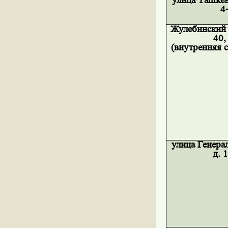
улица Ташкен
4
Жулебинский 
40,
(внутренняя 
улица Генера
д. 