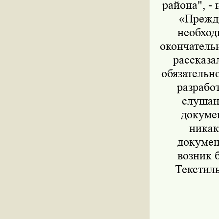
района", -
«Прежде
необход
окончатель
рассказа
обязательн
разрабо
слушан
докумен
никак
докумен
возник 
Текстиль