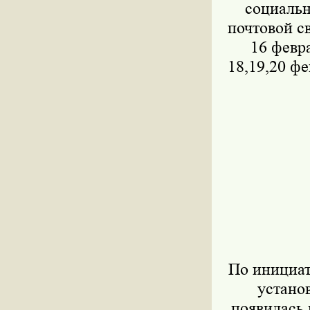
социальн
почтовой с
16 февра
18,19,20 фе
По инициат
устано
появилась 