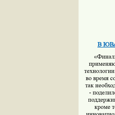
В ЮВА
«Финали
применяю
технологии
во время с
так необхо
- подели
поддержив
кроме т
инновацио