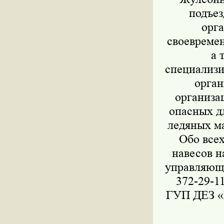
подъе
орг
своевремен
а 
специализ
орга
организа
опасных д
ледяных м
Обо все
навесов н
управляющи
372-29-1
ГУП ДЕЗ «Ж