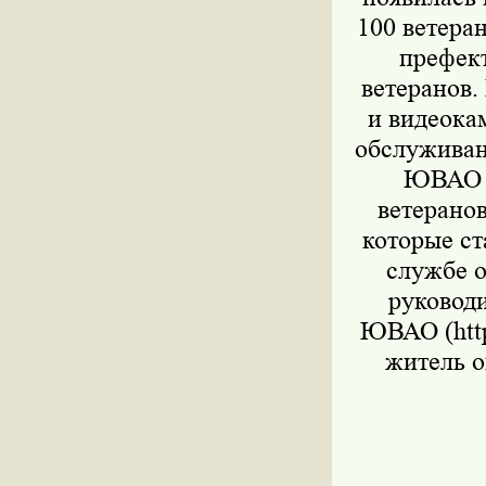
100 ветера
префек
ветеранов.
и видеока
обслуживан
ЮВАО д
ветеранов
которые ст
службе о
руковод
ЮВАО (http
житель о