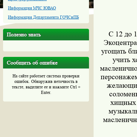
Информация МЧС ЮВАО
Информация Департамента ГОЧСиПБ
С 12 до 
Полезно знать
Экоцентра
угощать бл
учить х
Сообщить об ошибке
масленично
персонажем
На сайте работает система проверки
ошибок. Обнаружив неточность в
желающий
тексте, выделите ее и нажмите Ctrl +
Enter.
соломенн
хищных 
музыкаль
масленичн