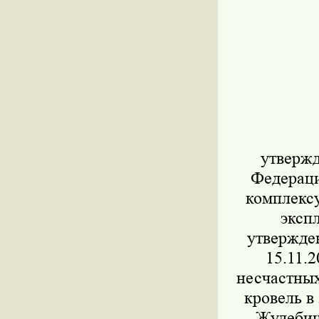
утвержд
Федераци
комплексу
эксп
утвержде
15.11.
несчастных
кровель в
Жулебин