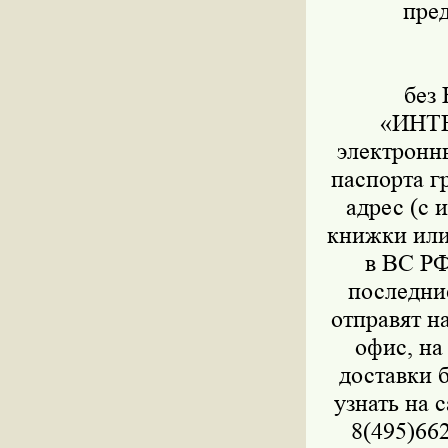
пре
П
без 
«ИНТЕ
электронны
паспорта г
адрес (с 
книжки или
в ВС РФ
последни
отправят н
офис, на
доставки 
узнать на с
8(495)662