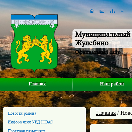
Муниципальный 
Жулебино
Официальный сайт
Главная
Наш район
Главная
/ Нов
Новости района
Информация УВД ЮВАО
Прокурор разъясняет