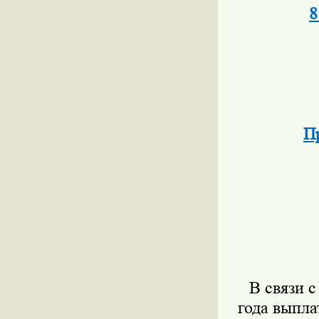
8
П
В связи 
года выпла