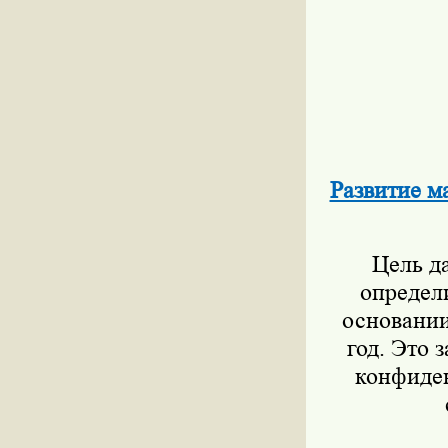
Развитие м
Цель д
определи
основании
год. Это 
конфиден