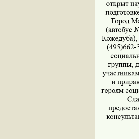
открыт на
подготовк
Город Мо
(автобус 
Кожедуба), 
(495)662-
социальн
группы, д
участникам
и прира
героям соц
Сла
предоста
консульта