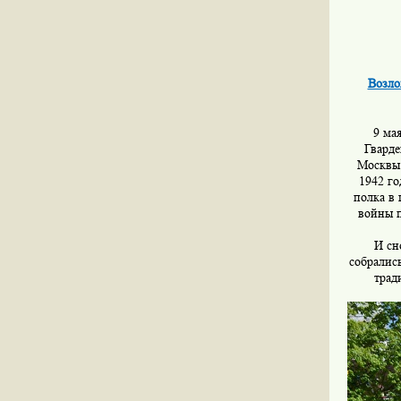
Возло
9 ма
Гварде
Москвы.
1942 го
полка в 
войны п
И сн
собралис
трад