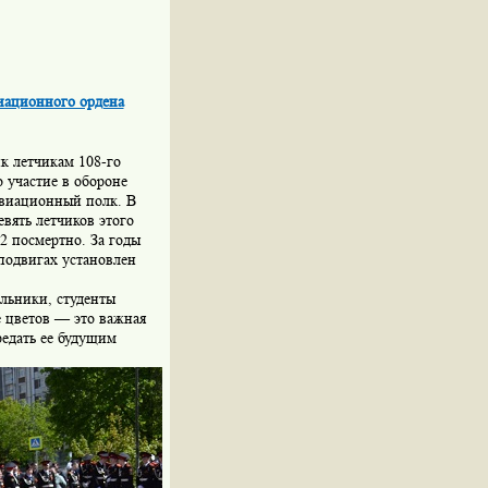
иационного ордена
к летчикам 108-го
 участие в обороне
авиационный полк. В
вять летчиков этого
2 посмертно. За годы
 подвигах установлен
ольники, студенты
е цветов — это важная
редать ее будущим