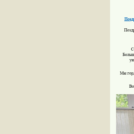
Позд
Позд
С
Больш
ун
Мы горд
Во