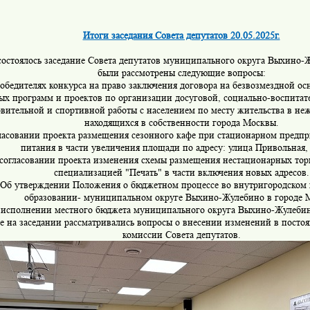
Итоги заседания Совета депутатов 20.05.2025г.
состоялось заседание Совета депутатов муниципального округа Выхино-
были рассмотрены следующие вопросы:
обедителях конкурса на право заключения договора на безвозмездной ос
ых программ и проектов по организации досуговой, социально-воспитат
вительной и спортивной работы с населением по месту жительства в н
находящихся в собственности города Москвы.
ласовании проекта размещения сезонного кафе при стационарном предп
питания в части увеличения площади по адресу: улица Привольная,
согласовании проекта изменения схемы размещения нестационарных тор
специализацией "Печать" в части включения новых адресов.
Об утверждении Положения о бюджетном процессе во внутригородском
образовании- муниципальном округе Выхино-Жулебино в городе 
исполнении местного бюджета муниципального округа Выхино-Жулебино
е на заседании рассматривались вопросы о внесении изменений в посто
комиссии
Совета депутатов.