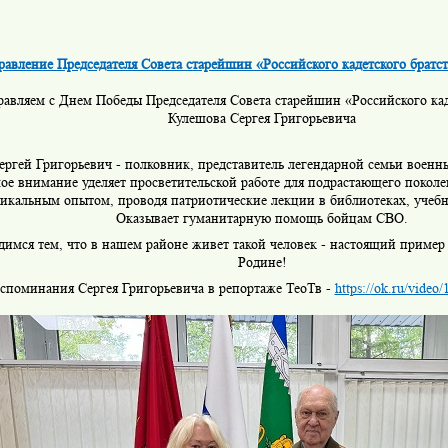
равление Председателя Совета старейшин «Российского кадетского братст
равляем с Днем Победы Председателя Совета старейшин «Российского кад
Кулешова Сергея Григорьевича
ергей Григорьевич - полковник, представитель легендарной семьи военн
ое внимание уделяет просветительской работе для подрастающего поколе
икальным опытом, проводя патриотические лекции в библиотеках, учебн
Оказывает гуманитарную помощь бойцам СВО.
имся тем, что в нашем районе живет такой человек - настоящий пример
Родине!
споминания Сергея Григорьевича в репортаже ТеоТв -
https://ok.ru/vide