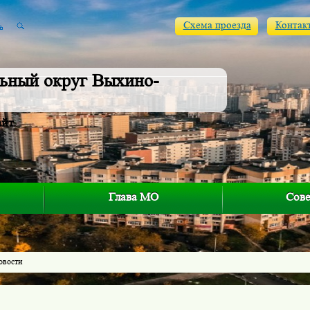
Схема проезда
Контак
ьный округ Выхино-
айт
Глава МО
Сове
овости