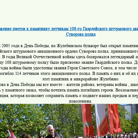
жение цветов к памятнику летчикам 108-го Гвардейского штурмового ав
Суворова полка
я 2005 года в День Победы, на Жулебинском бульваре был открыт памятни
йского штурмового авиационного ордена Суворова полка, принимавшего
 В годы Великой Отечественной войны здесь базировался легендарный 
ду 108 штурмовому полку было присвоено звание Гвардейского полка. Де
годы войны были удостоены звания Героя Советского Союза, в том числе 
огибло 114 летчиков этого авиационного полка. В память о них и об их
этот памятник в микрорайоне Жулебино.
ова в День Победы мы все вместе - жители района, ветераны войны , шк
ь у памятного знака, чтобы почтить память погибших героев. Возложени
иция, которая позволяет сохранить память о подвиге наших предков и пе
поколениям.