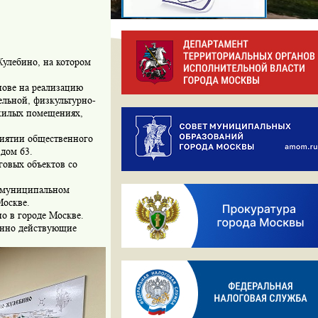
Жулебино, на котором
нове на реализацию
ельной, физкультурно-
ежилых помещениях,
риятии общественного
 дом 63.
говых объектов со
 муниципальном
Москве.
 в городе Москве.
янно действующие