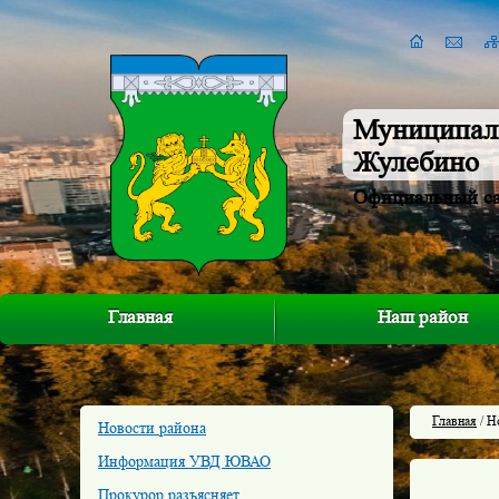
Муниципал
Жулебино
Официальный с
Главная
Наш район
Главная
/ Н
Новости района
Информация УВД ЮВАО
Прокурор разъясняет