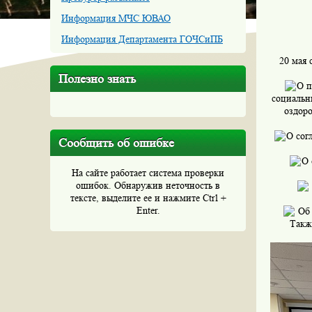
Информация МЧС ЮВАО
Информация Департамента ГОЧСиПБ
20 мая 
Полезно знать
О п
социальн
оздоро
О сог
Сообщить об ошибке
О 
На сайте работает система проверки
ошибок. Обнаружив неточность в
тексте, выделите ее и нажмите Ctrl +
Enter.
Об 
Такж