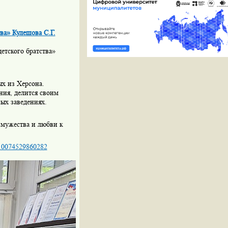
ва» Кулешова С.Г.
етского братства»
ых из Херсона.
ния, делится своим
ых заведениях.
 мужества и любви к
o/10074529860282