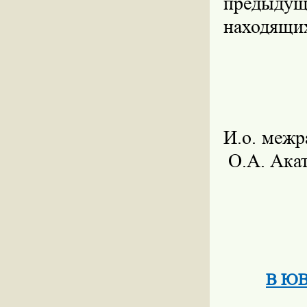
предыдущи
находящих
И.о. 
О.А. Ака
В ЮВА