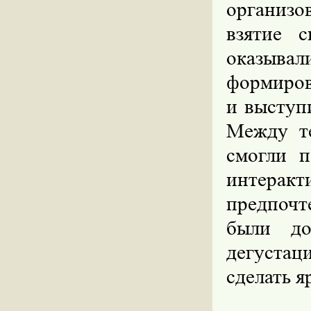
организ
взятие 
оказыв
формиров
и выступ
Между т
смогли п
интерак
предпочт
были до
дегустац
сделать 