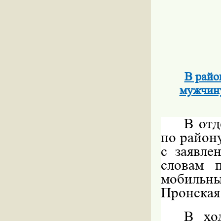
В райо
мужчину
В от
по район
с заявле
словам 
мобильны
Пронская.
В хо