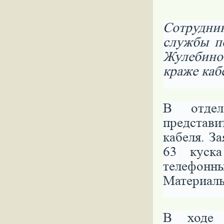
Сотрудни
службы п
Жулебино
краже каб
В отдел
представи
кабеля. З
63 куск
телефон
Материаль
В ходе п