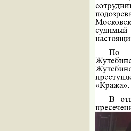
сотрудн
подозрев
Московс
судимый
настоящи
По 
Жулебин
Жулебино
преступл
«Кража».
В от
пресече