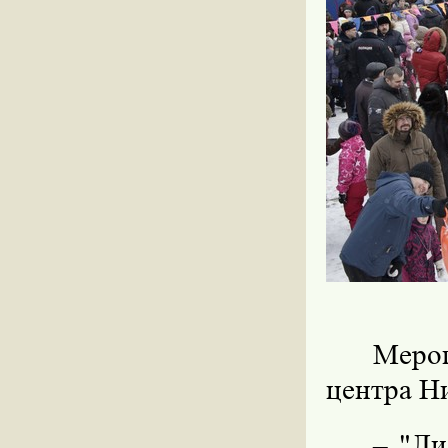
Меро
центра Н
– "Ли