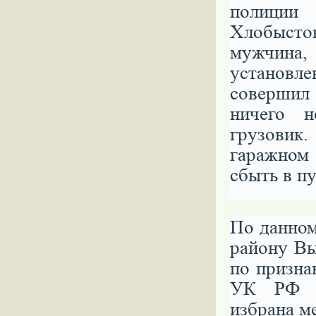
полиции
Хлобыст
мужчина
установле
совершил
ничего 
грузовик
гаражном
сбыть в п
По данном
району Вы
по призна
УК РФ «
избрана м