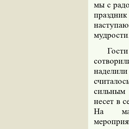
мы с рад
праздник
наступа
мудрости
Гост
сотворил
наделили
считалось
сильным
несет в 
На мас
меропри