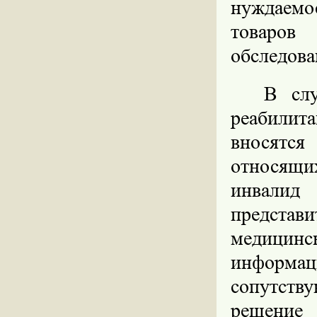
нуждаемо
товаров
обследова
В слу
реабилит
вносятс
относящи
инвалид
представ
медицинс
информац
сопутств
решение