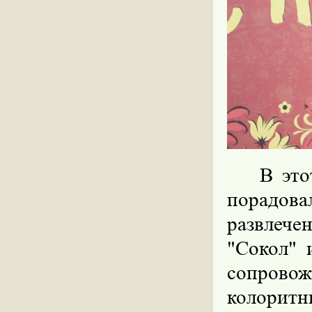
В это
порадов
развлеч
"Сокол" 
сопров
колори