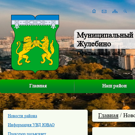
Муниципальный 
Жулебино
Официальный сайт
Главная
Наш район
Главная
/ Нов
Новости района
Информация УВД ЮВАО
Прокурор разъясняет