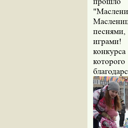
прошло
"Маслен
Маслени
песнями,
играми!
конкурс
котор
благодар