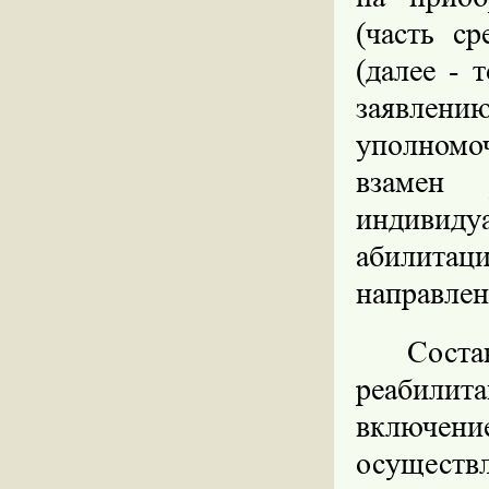
(часть ср
(далее - 
заявлен
уполномо
взамен 
индивид
абилитаци
направлен
Соста
реабилит
включение
осущест