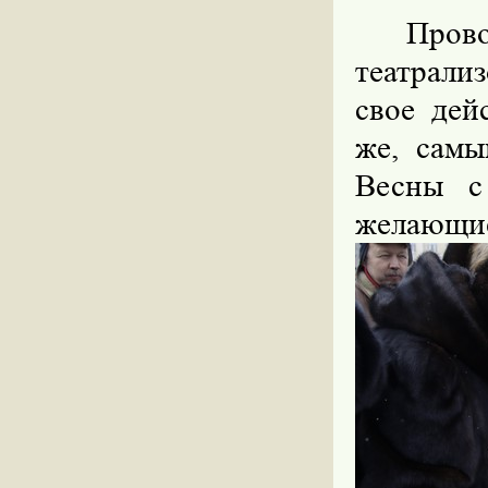
Про
театрали
свое дей
же, самы
Весны с
желающие