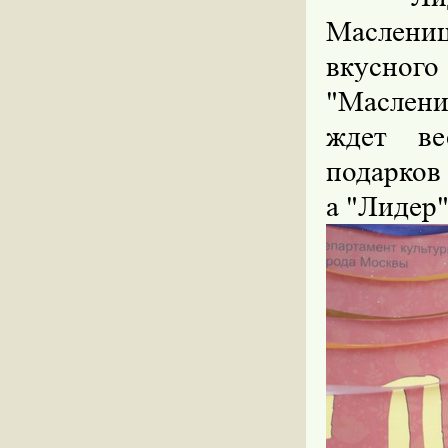
Маслени
вкусного
"Маслени
ждет ве
подарков 
а "Лидер"