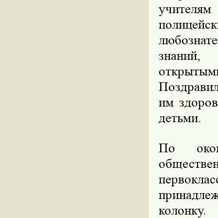
учителям
полицейс
любознат
знаний,
открыты
Поздравил
им здоров
детьми.
По окон
обществе
первокл
принадле
колонку.