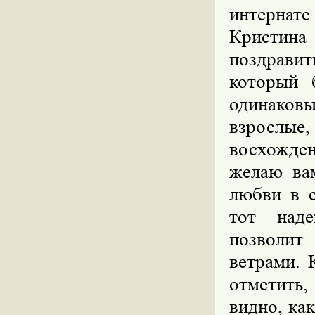
интерна
Кристина
поздрави
который 
одинаков
взрослые,
восхожде
желаю вам
любви в 
тот над
позволит
ветрами. 
отметить
видно, ка