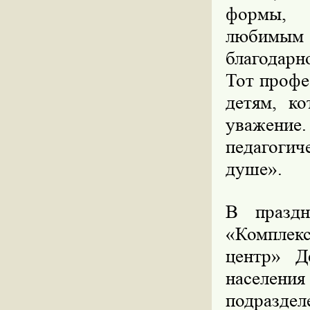
формы, 
любимым 
благодарн
Тот профе
детям, к
уважени
педагогич
душе».
В празд
«Комплек
центр» Д
населения
подразде