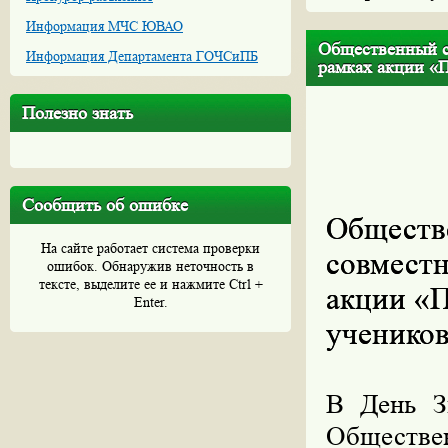
Информация МЧС ЮВАО
Общественный с
Информация Департамента ГОЧСиПБ
рамках акции «П
Полезно знать
Сообщить об ошибке
Обществ
На сайте работает система проверки
совместн
ошибок. Обнаружив неточность в
тексте, выделите ее и нажмите Ctrl +
акции «П
Enter.
учеников
В День З
Обществе