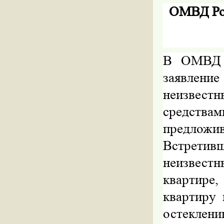
ОМВД Ро
В
ОМВД 
заявлени
неизвест
средства
предложи
Встретив
неизвес
квартире
квартиру 
остеклен