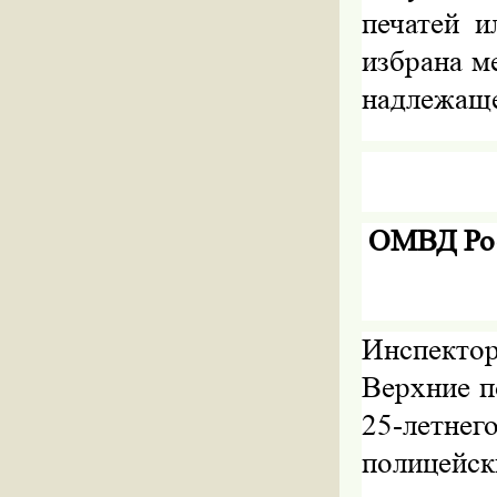
печатей и
избрана м
надлежаще
ОМВД Ро
Инспекто
Верхние п
25-летне
полицейск