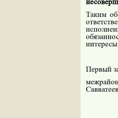
несоверш
Таким об
ответств
исполн
обязанно
интересы
Первый з
межрайон
Савватее