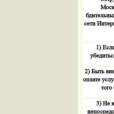
Моск
бдительны
сети Интер
1) Есл
убедитьс
2) Быть вн
оплате услу
того
3) Не 
непосредс