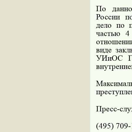
По данн
России п
дело по п
частью 4
отношении
виде закл
УИиОС Г
внутренне
Максимал
преступле
Пресс-сл
(495) 709-