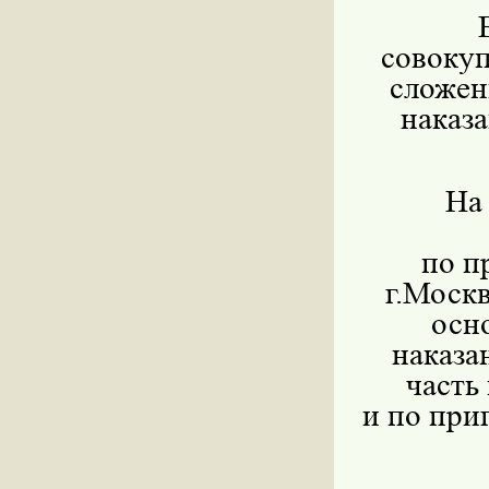
совокуп
сложен
наказа
На 
по п
г.Москв
осн
наказа
часть
и по при