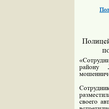
Пол
Полицей
п
«Сотрудн
району 
мошенниче
Сотрудник
размести
своего ав
встретили