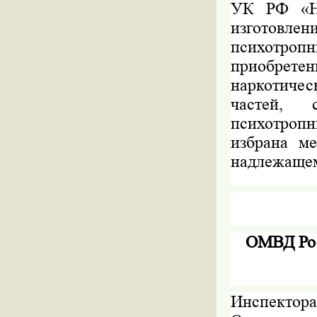
УК РФ «Не
изготовле
психотропн
приобретен
наркотичес
частей, 
психотроп
избрана м
надлежащем
ОМВД Ро
Инспект