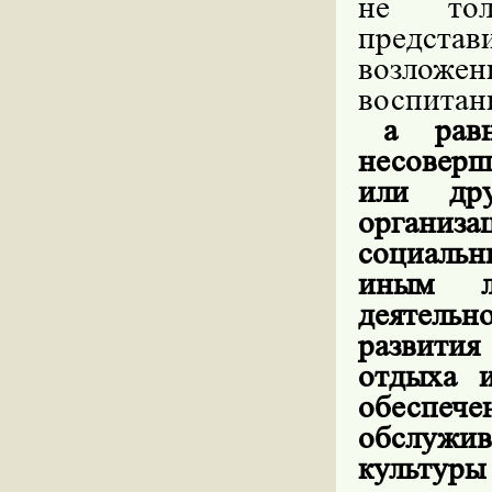
не тол
предста
возлож
воспита
а
рав
несоверш
или дру
организ
социальн
иным
деятельн
развития
отдыха 
обеспече
обслужив
культу