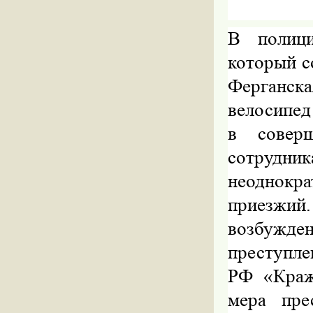
В полици
который с
Ферганск
велосипед
в соверш
сотрудни
неоднок
приезжий
возбужд
преступле
РФ «Кра
мера пре