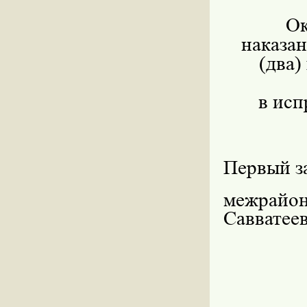
Ок
наказан
(два)
в исп
Первый з
межрайон
Савватее