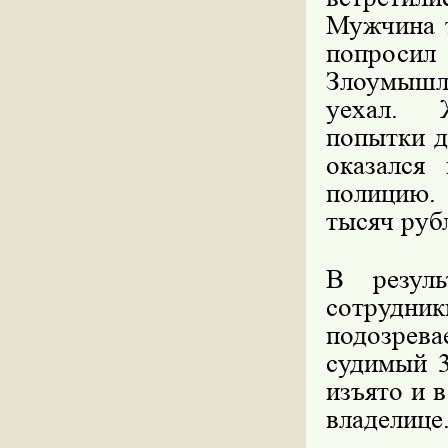
Мужчина т
попросил
Злоумышле
уехал. 
попытки д
оказался
полицию.
тысяч руб
В резуль
сотрудни
подозрев
судимый 3
изъято и 
владелице