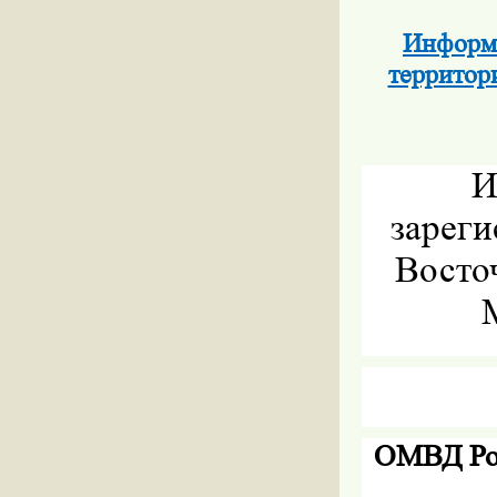
Информа
территор
И
зареги
Восточ
ОМВД Ро