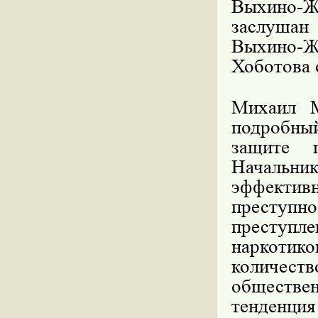
Выхино-
заслушан
Выхино-Ж
Хоботова 
Михаил М
подробны
защите г
Начальник
эффект
преступн
преступ
наркотико
количес
обществе
тенденци