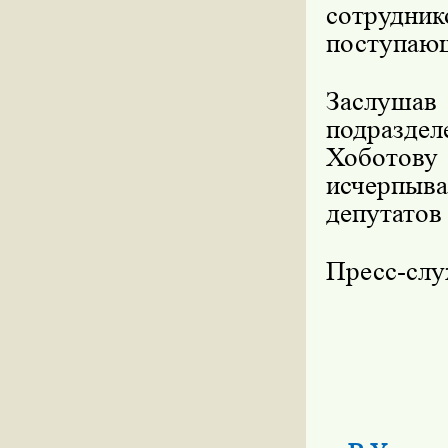
сотрудни
поступающ
Заслушав
подразде
Хоботов
исчерпыв
депутатов
Пресс-сл