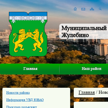
Муниципальный 
Жулебино
Официальный сайт
Главная
Наш район
Главная
/ Нов
Новости района
Информация УВД ЮВАО
Прокурор разъясняет