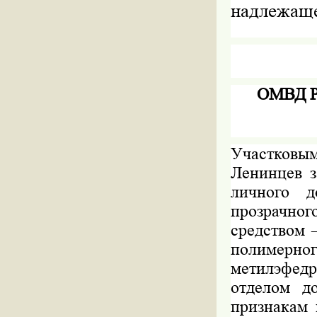
надлежаще
ОМВД Р
Участков
Ленинцев 
личного 
прозрачно
средством 
полимерно
метилэфед
отделом д
признакам 