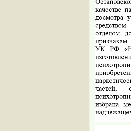
Остаповско
качестве п
досмотра 
средством 
отделом д
признакам 
УК РФ «Не
изготовле
психотропн
приобретен
наркотичес
частей, 
психотроп
избрана м
надлежащем