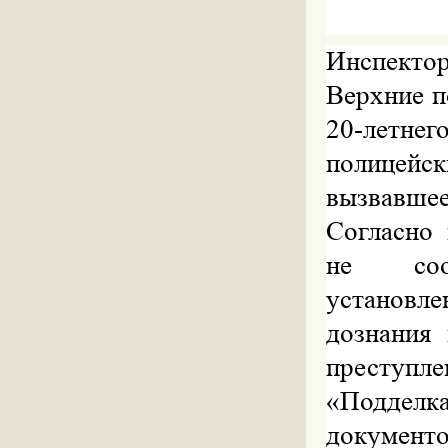
Инспекто
Верхние п
20-летне
полицейск
вызвавше
Согласно 
не соот
установле
дознания
преступле
«Подделк
документ