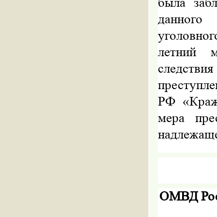
была заб
данного
уголовно
летний 
следствия
преступле
РФ «Кра
мера пре
надлежаще
ОМВД Рос