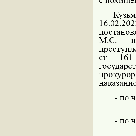
с похище
Кузь
16.02.
постанов
М.С. п
преступле
ст. 16
государ
прокуро
наказание
- по 
- по 