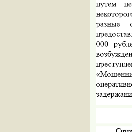
путем пе
некоторог
разные 
предоста
000 рубле
возбужд
преступле
«Мошеннич
оперативн
задержани
Сотр