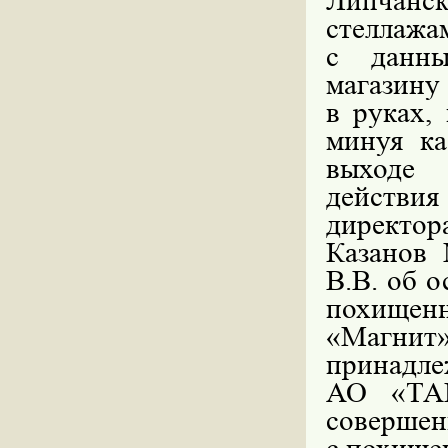
Липчанско
стеллажам
с данны
магазину
в руках,
минуя ка
выходе 
действи
директор
Казанов 
В.В. об о
похищен
«Магни
принадл
АО «ТАН
совершен