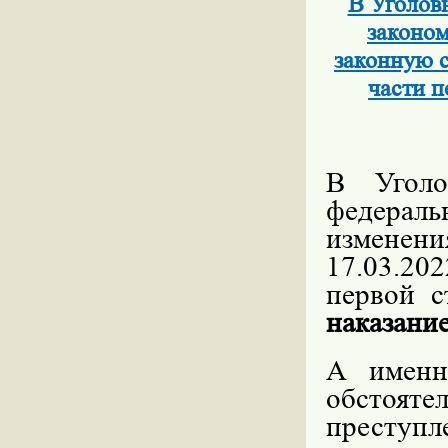
В Уголов
законом
законную с
части п
В Уголо
федера
изменен
17.03.202
первой 
наказани
А именн
обстоя
преступл