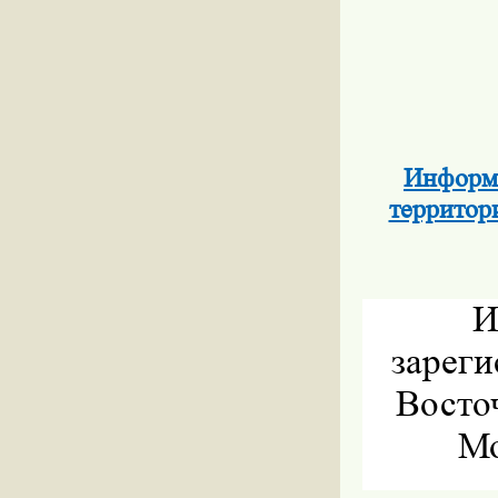
Информа
территор
И
зареги
Восточ
Мо