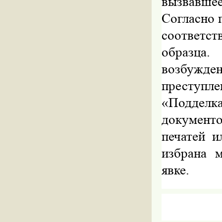
вызвавше
Согласно 
соответст
образца.
возбужд
преступле
«Подделк
документ
печатей и
избрана 
явке.