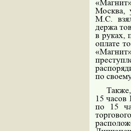
«Магнит
Москва, 
М.С. взя
держа то
в руках, 
оплате то
«Магнит
престу
распоряд
по своем
Также,
15 часов 
по 15 ч
торгов
располо