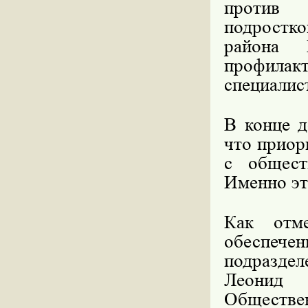
против 
подростк
района 
профилак
специалис
В конце д
что приор
с общест
Именно эт
Как отм
обеспеч
подразде
Леонид
Обществ