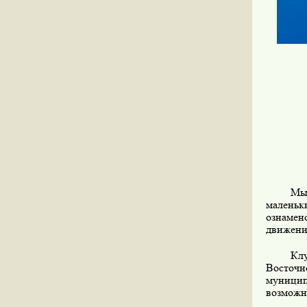
Мы
малень
ознамен
движени
Кл
Восточ
муници
возможн