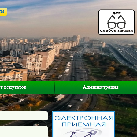
ты
т депутатов
Администрация