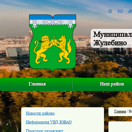
Муниципал
Жулебино
Официальный с
Главная
Наш район
Главная
/ Н
Новости района
Информация УВД ЮВАО
Прокурор разъясняет