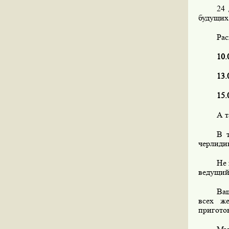
24 
будущих
Рас
10.
13.
15.
А т
В т
черлиди
Не 
ведущий
Ваш
всех ж
приготов