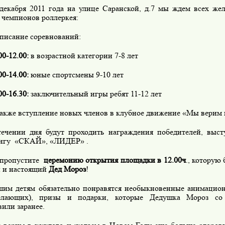
декабря 2011 года на улице Саранской, д.7 мы ждем всех ж
 чемпионов роллеркея:
писание соревнований:
00-12.00:
в возрастной категории 7-8 лет
00-14.00:
юные спортсмены 9-10 лет
00-16.30:
заключительный игры ребят 11-12 лет
акже вступление новых членов в клубное движение «Мы верим 
ечении дня будут проходить награждения победителей, выст
нгу
«СКАЙ», «ЛИДЕР» .
пропустите
церемонию открытия площадки в 12.00ч
., которую
 и настоящий
Дед Мороз
!
им детям обязательно понравятся необыкновенные анимацион
елающих), призы и подарки, которые Дедушка Мороз со
или заранее.