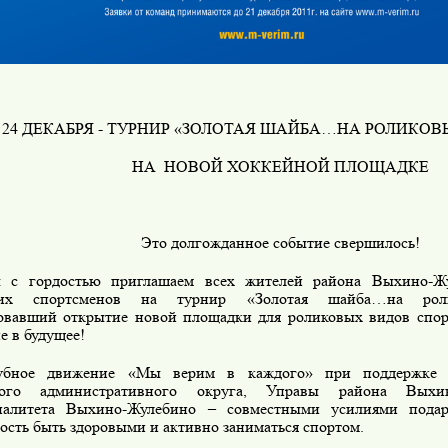
24 ДЕКАБРЯ - ТУРНИР «ЗОЛОТАЯ ШАЙБА…НА РОЛИКО
НА
НОВОЙ ХОККЕЙНОЙ ПЛОЩАДКЕ
Это долгожданное событие свершилось!
 с гордостью приглашаем всех жителей района Выхино-Жу
ких спортсменов на турнир «Золотая шайба…на роли
овавший открытие новой площадки для роликовых видов спор
е в будущее!
убное движение «Мы верим в каждого» при поддержке 
ного административного округа, Управы района Вых
палитета Выхино-Жулебино – совместными усилиями пода
ость быть здоровыми и активно заниматься спортом.