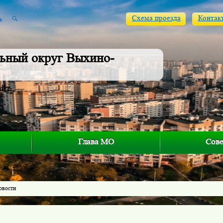
Схема проезда
Контак
ьный округ Выхино-
айт
Глава МО
Сове
овости