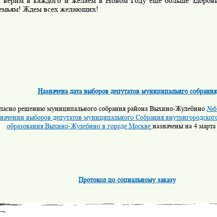
верим в каждого и желаем в Новом Году еще больше здоровья
емьям! Ждем всех желающих!
Назначена дата выборов депутатов муниципальнго собрания
ласно решению муниципального собрания района Выхино-Жулебино
№64
значении выборов депутатов муниципального Собрания внутригородског
образования Выхино-Жулебино в городе Москве
назначены на 4 марта 
Протокол по социальному заказу