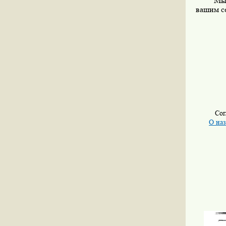
Мы 
вашим с
Сог
О на