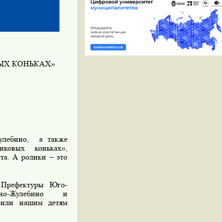
ВЫХ КОНЬКАХ»
лебино,
а также
ковых коньках»,
та. А ролики – это
Префектуры Юго-
ино-Жулебино
и
рили нашим детям