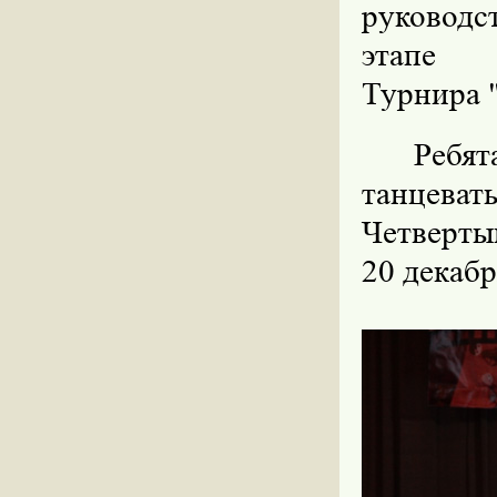
руководс
этапе В
Турнира 
Ребя
танцева
Четверты
20 декабр