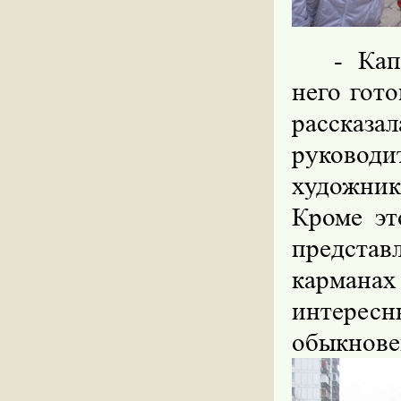
- Кап
него гот
рассказа
руководи
художник
Кроме эт
представ
карманах 
интерес
обыкнове