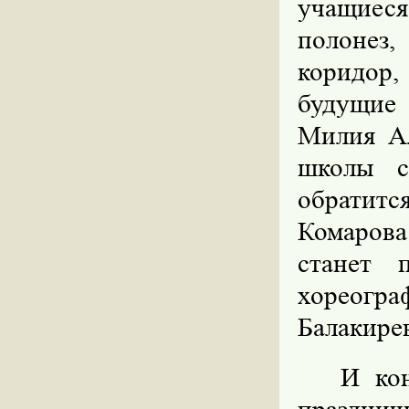
учащиеся
полонез
коридор
будущие 
Милия Ал
школы с
обратитс
Комаров
станет 
хореогра
Балакирев
И ко