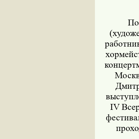
По
(худож
работни
хормейс
концертм
Москв
Дмитр
выступл
IV Все
фестива
прохо