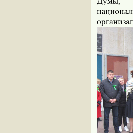
Думы, 
национ
организа