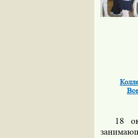
Колле
Все
18 ок
занима