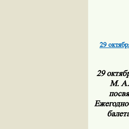
29 октяб
29 октяб
М. А.
посвя
Ежегодное
балет