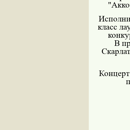
"Акко
Исполни
класс л
конку
В пр
Скарлат
Концерт
п