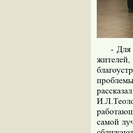
- Для
жителей
благоус
проблем
рассказ
И.Л.Тео
работающ
самой лу
сближают