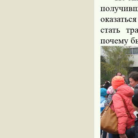
получив
оказатьс
стать т
почему б