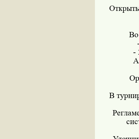
Открыты
Во
-
А
Ор
В турни
Регламе
сис
Уточни