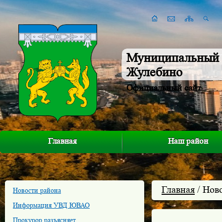
Муниципальный 
Жулебино
Официальный сайт
Главная
Наш район
Главная
/ Нов
Новости района
Информация УВД ЮВАО
Прокурор разъясняет