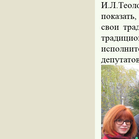
И.Л.Тео
показать,
свои тра
традиц
исполни
депутатов