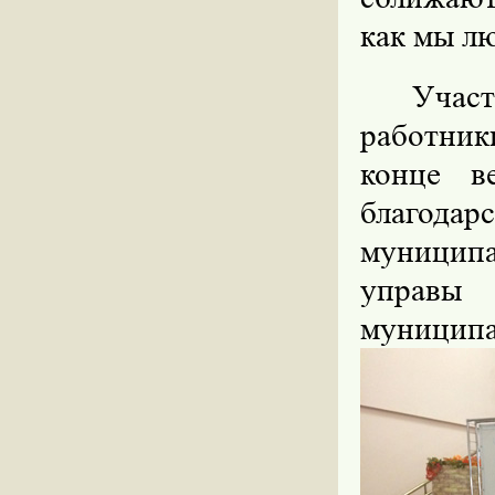
как мы л
Учас
работник
конце в
благода
муницип
управы
муниципа