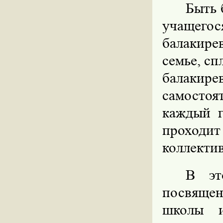
Быть 
учащего
балакире
семье, сп
балакир
самосто
каждый г
проходит
коллекти
В эт
посвящен
школы и