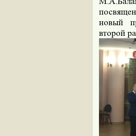
М.А.Бал
посвяще
новый п
второй ра