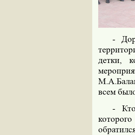
- До
территори
детки, 
мероп
М.А.Бала
всем было
- Кто
которого
обратилс