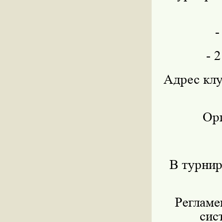
-
- 
Адрес клу
Ор
В турни
Регламе
сис