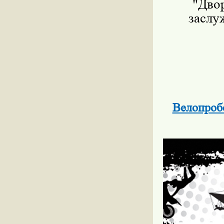
"Дво
заслу
Велопроб