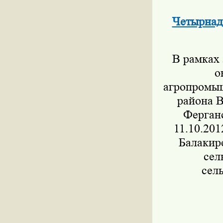
Четырнад
В рамках 
о
агропромыш
района В
Ферганс
11.10.201
Балакире
сел
сел