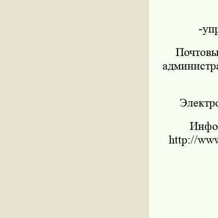
-уп
Почтовы
администра
Электр
Инфо
http://ww