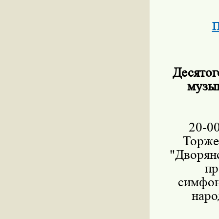
П
Десятог
музык
20-0
Торже
"Дворян
пр
симфон
наро