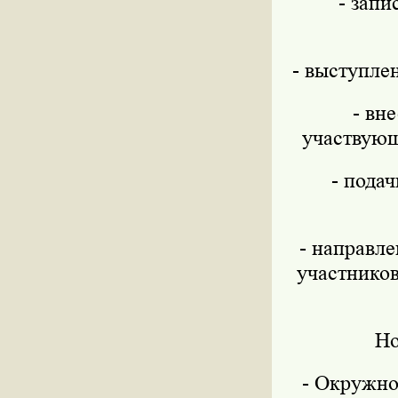
- запи
- выступле
- вн
участвующ
- пода
- направле
участнико
Но
- Окружно