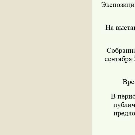
Экспозиция
На выста
Собрание
сентября 
Вре
В пери
публич
предло