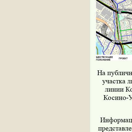
На публичн
участка 
линии Ко
Косино-У
Информац
представле