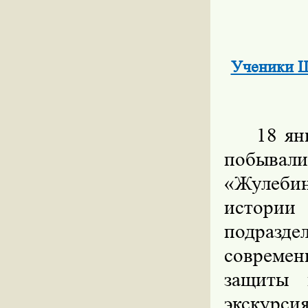
Ученики Ш
18 ян
побывал
«Жулебин
истори
подразд
совреме
защиты 
экскурси