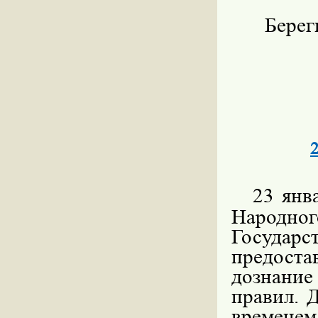
Берег
23 янв
Народног
Государ
предоста
дознание
правил. 
времене