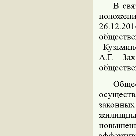
В свя
положени
26.12.2
общест
Кузьмин
А.Г. За
обществе
Общ
осущест
законных
жилищны
повыше
эффект