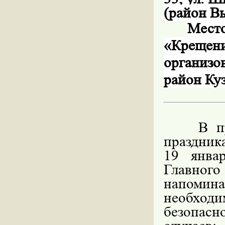
(район В
Мест
«Крещен
организо
район Куз
В п
праздник
19 янва
Главного
напомин
необход
безопасн