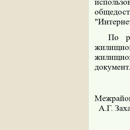
исполь
общедост
"Интерне
По р
жилищно
жилищно
документ
Меж
А.Г. Зах