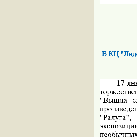
В КЦ "Лиде
17 января
торжестве
"Вышла ск
произвед
"Радуга"
экспозици
необычны