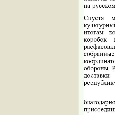
на русском
Спустя м
культурны
итогам к
коробок 
расфасовк
собранн
координат
обороны 
доставки
республику
Культу
благода
присоедини