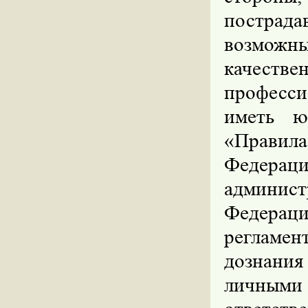
пострада
возможны
качес
професс
иметь ю
«Правила
Федерац
админист
Федераци
регламе
дознани
личными 