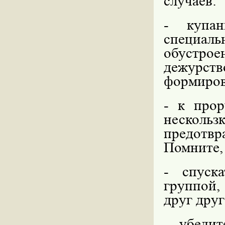
случаев:
- купан
специа
обустро
дежурст
формиров
- к прор
несколь
предотв
Помните,
-
спуск
группой,
друг друг
- убедит