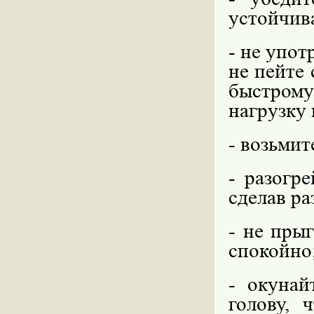
устойчив
- не упот
не пейте 
быстром
нагрузку 
- возьмит
- разогр
сделав ра
- не прыг
спокойно
- окунай
голову, 