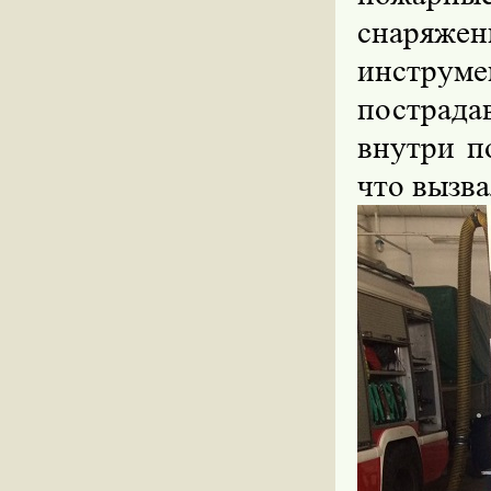
снаряже
инструме
пострад
внутри п
что вызва