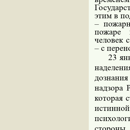
Государс
этим в п
– пожарн
пожаре 
человек с
– с пере
23 ян
наделен
дознания
надзора 
которая 
истин
психолог
сторон