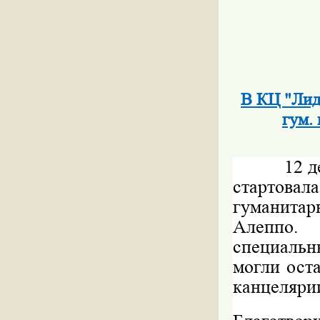
В КЦ "Лид
гум.
12 декаб
стартова
гуманита
Алеппо.
специальн
могли ост
канцеляри