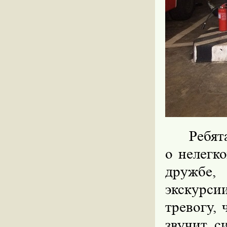
Ребят
о нелегк
дружбе,
экскурс
тревогу, 
звучит с