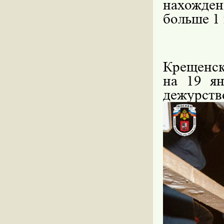
нахожден
больше 1
Крещенск
на 19 ян
дежурств