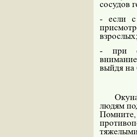
сосудов г
- если с
присмотра
взрослых
- при с
внимание
выйдя на 
Окунать
людям по
Помните
против
тяжелым