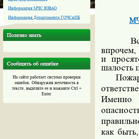
Информация МЧС ЮВАО
Информация Департамента ГОЧСиПБ
МЧ
Полезно знать
В
впрочем, 
и просят
Сообщить об ошибке
шалость п
Пожар
На сайте работает система проверки
ошибок. Обнаружив неточность в
ответств
тексте, выделите ее и нажмите Ctrl +
Enter.
Именно 
опасност
правильн
как быть