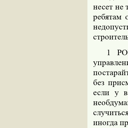
несет не 
ребятам 
недопуст
строител
1 РО
управлен
постарай
без прис
если у в
необдума
случитьс
иногда п