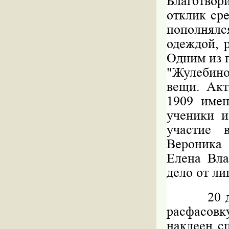
Благотво
отклик ср
пополня
одеждой, 
Одним из 
"Жулебино
вещи. Ак
1909 имен
ученики и
участие 
Вероника 
Елена Вла
дело от ли
20 декаб
расфасов
наклеен с