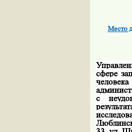
Место д
Управле
сфере за
человек
админист
с неудо
результ
исследов
Люблинск
33, ул. Ш