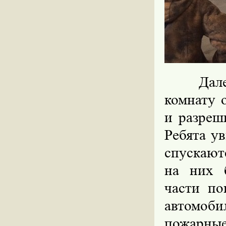
Дале
комнату 
и разреш
Ребята у
спускают
на них 
части по
автомоби
пожарны