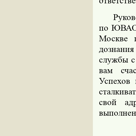
ответств
Руков
по ЮВАО 
Москве п
дознани
службы с
вам сча
Успехов 
сталкива
свой ад
выполнен