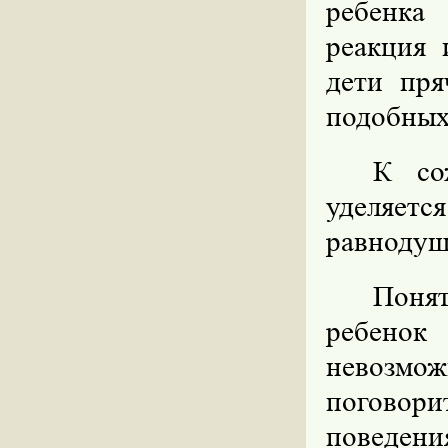
ребенка 
реакция 
дети пря
подобных
К со
уделяетс
равнодуш
Понят
ребенок
невозмож
поговор
поведени