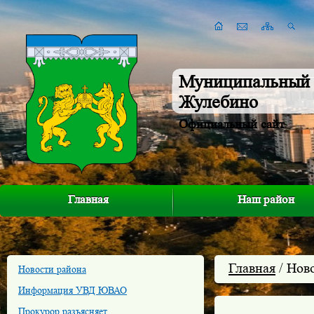
Муниципальный 
Жулебино
Официальный сайт
Главная
Наш район
Главная
/ Нов
Новости района
Информация УВД ЮВАО
Прокурор разъясняет