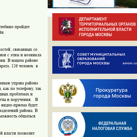
улебино пройдет
йн.
остей, связанных со
язи с этим и возникла
ени. В нашем районе
рата, 126 человек в
ников управа района
 как по телефону, так
ущных проблемах и
веты и поручения. В
 видео-приема будет
азделений района. В
зможность общаться
ой власти позволит