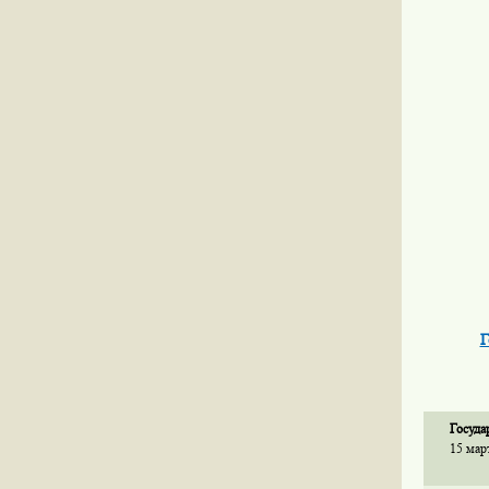
Г
Госуда
15 мар