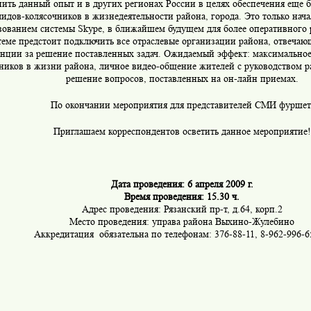
ить данный опыт и в других регионах России в целях обеспечения еще 
идов-колясочников в жизнедеятельности района, города. Это только нача
зованием системы Skype, в ближайшем будущем для более оперативного 
теме предстоит подключить все отраслевые организации района, отвечаю
нции за решение поставленных задач. Ожидаемый эффект: максимальное
ников в жизни района, личное видео-общение жителей с руководством р
решение вопросов, поставленных на он-лайн приемах.
По окончании мероприятия для представителей СМИ фуршет
Приглашаем корреспондентов осветить данное мероприятие!
Дата проведения: 6 апреля 2009 г.
Время проведения: 15.30 ч.
Адрес проведения: Рязанский пр-т, д.64, корп.2
Место проведения: управа района Выхино-Жулебино
Аккредитация обязательна по телефонам: 376-88-11, 8-962-996-6