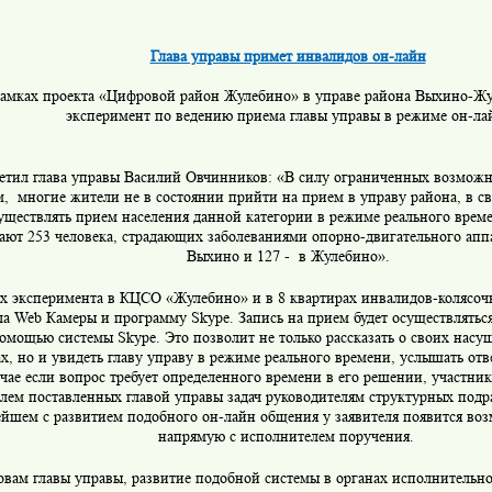
Глава управы примет инвалидов он-лайн
рамках проекта «Цифровой район Жулебино» в управе района Выхино-Ж
эксперимент по ведению приема главы управы в режиме он-ла
етил глава управы Василий Овчинников: «В силу ограниченных возможн
м, многие жители не в состоянии прийти на прием в управу района, в св
уществлять прием населения данной категории в режиме реального врем
ют 253 человека, страдающих заболеваниями опорно-двигательного аппа
Выхино и 127 - в Жулебино».
х эксперимента в КЦСО «Жулебино» и в 8 квартирах инвалидов-колясоч
а Web Камеры и программу Skype. Запись на прием будет осуществляться,
помощью системы Skype. Это позволит не только рассказать о своих нас
х, но и увидеть главу управу в режиме реального времени, услышать от
чае если вопрос требует определенного времени в его решении, участник
лем поставленных главой управы задач руководителям структурных подр
ейшем с развитием подобного он-лайн общения у заявителя появится во
напрямую с исполнителем поручения.
овам главы управы, развитие подобной системы в органах исполнительн