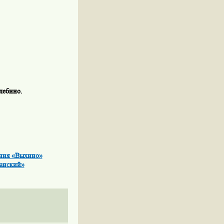
лебино.
ания «Выхино»
анский»