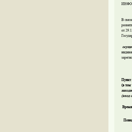
ИНФОР
В связ
развит
от 29.
Госуда
осуще
индиви
зареги
Пункт 
(в том
находи
(вход 
Время
Поне