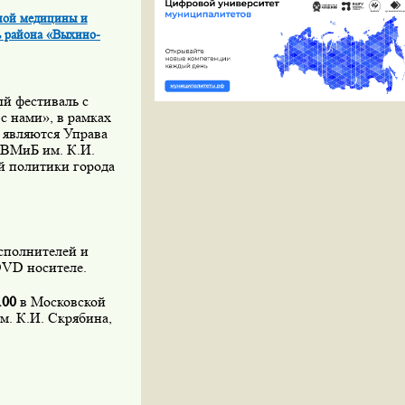
рной медицины и
ь района «Выхино-
й фестиваль с
с нами», в рамках
 являются Управа
ВМиБ им. К.И.
й политики города
сполнителей и
DVD
носителе.
.00
в Московской
м. К.И. Скрябина,