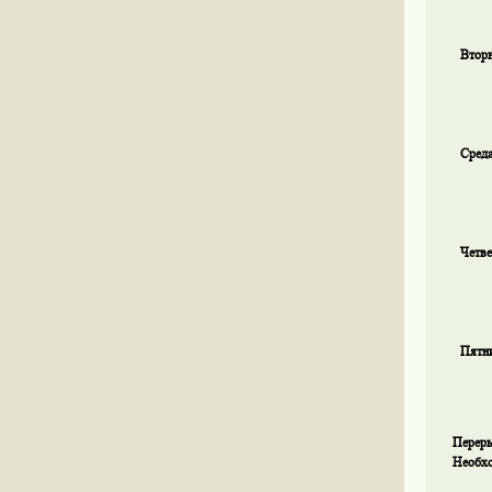
Втор
Сред
Четве
Пятн
Переры
Необхо