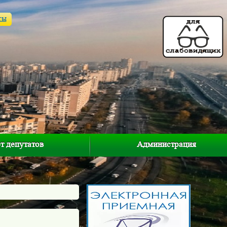
ты
т депутатов
Администрация