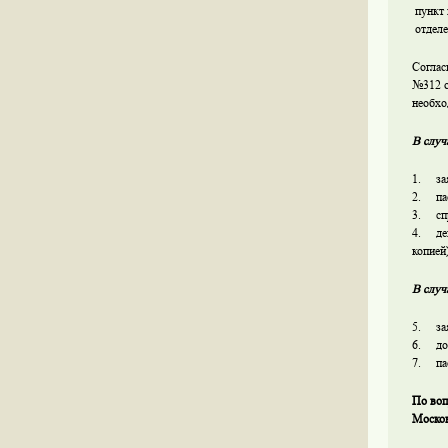
пункт
отделе
Соглас
№312 о
необхо
В случ
1. зая
2. пас
3. спр
4. дей
копией
В случ
5. зая
6. дов
7. пас
По воп
Москов