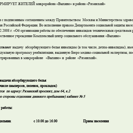
МИРУЕТ ЖИТЕЛЕЙ микрорайона «Выхино» и района «Рязанский»
и с подписанным соглашением между Правительством Москвы и Министерством здраво
ия Российской Федерации. Во исполнение приказа Департамента социальной защиты нас
12.2008 г. «Об организации работы по обеспечению инвалидов техническими средствами 
рственное учреждение Комплексный центр социального обслуживания «Выхино»
ствляет
выдачу абсорбирующего белья инвалидам (в том числе, детям-инвалидам), 
дуальную программу реабилитации, выданную Бюро медико-социальной экспертизы, по
стрированных в микрорайоне «Выхино» и районе «Рязанский».
выдачи абсорбирующего белья
 числе памперсов, пеленок, прокладок)
тся по адресу: Рязанский проспект, дом 64, к.2
со стороны отделения дневного пребывания) кабинет № 5
 работы:
дельник
с 10.00 до 16.00
Прием населения