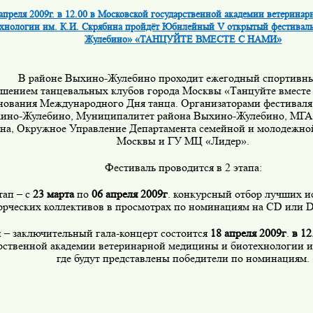
апреля 2009г. в 12.00 в Московской государственной академии ветерина
хнологии им. К.И. Скрябина пройдёт Юбилейный V открытый фестивал
Жулебино» «ТАНЦУЙТЕ ВМЕСТЕ С НАМИ»
В районе Выхино-Жулебино проходит ежегодный спортивны
шением танцевальных клубов города Москвы «Танцуйте вместе 
нования Международного Дня танца. Организаторами фестиваля
ино-Жулебино, Муниципалитет района Выхино-Жулебино, МГА
на, Окружное Управление Департамента семейной и молодежно
Москвы и ГУ МЦ «Лидер».
Фестиваль проводится в 2 этапа:
тап – с
23 марта
по
06 апреля 2009г
. конкурсный отбор лучших и
орческих коллективов в просмотрах по номинациям на С
D
или
п – заключительный гала-концерт состоится
18 апреля 2009г
.
в 12
рственной академии ветеринарной медицины и биотехнологии и
где будут представлены победители по номинациям.