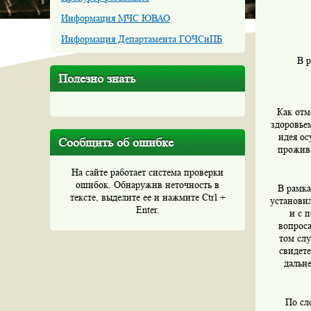
Информация МЧС ЮВАО
Информация Департамента ГОЧСиПБ
В 
Полезно знать
Как отм
здоровье
идея ос
Сообщить об ошибке
прожива
На сайте работает система проверки
ошибок. Обнаружив неточность в
В рамка
тексте, выделите ее и нажмите Ctrl +
установил
Enter.
и с 
вопроса
том слу
свидете
дальн
По сл