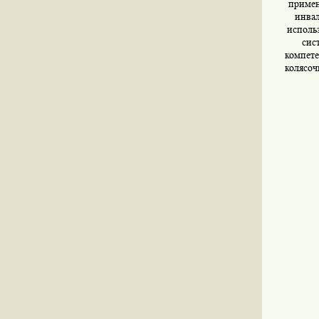
примен
инвал
исполь
сис
компете
колясоч