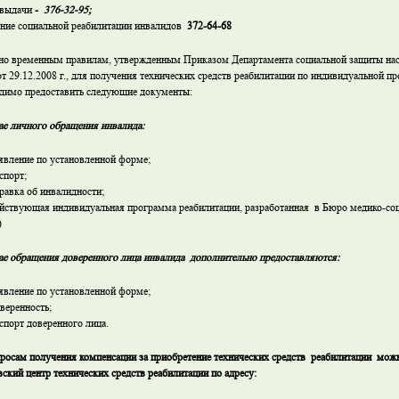
 выдачи
-
376-32-95;
ние социальной реабилитации инвалидов
372-64-68
но временным правилам, утвержденным Приказом Департамента социальной защиты на
т 29.12.2008 г., для получения технических средств реабилитации по индивидуальной п
димо предоставить следующие документы:
ае личного обращения инвалида:
вление по установленной форме;
порт;
авка об инвалидности;
ствующая индивидуальная программа реабилитации, разработанная в Бюро медико-соц
)
ае обращения доверенного лица инвалида дополнительно предоставляются:
вление по установленной форме;
еренность;
порт доверенного лица.
росам получения компенсации за приобретение технических средств реабилитации мож
ский центр технических средств реабилитации по адресу: