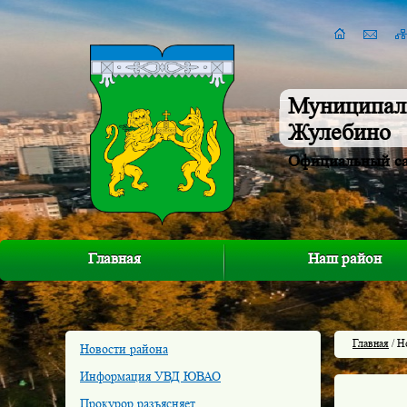
Муниципал
Жулебино
Официальный с
Главная
Наш район
Главная
/ Н
Новости района
Информация УВД ЮВАО
Прокурор разъясняет