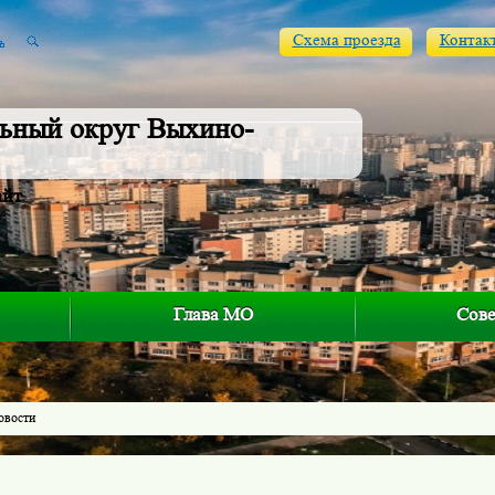
Схема проезда
Контак
ьный округ Выхино-
айт
Глава МО
Сове
овости