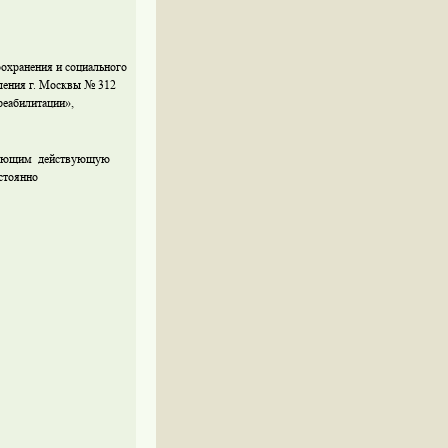
охранения и социального
еления г. Москвы № 312
реабилитации»,
имеющим действующую
стоянно