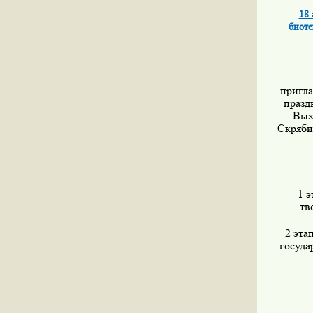
18 
биоте
пригла
празд
Вых
Скряби
1 э
тв
2 эта
госуда