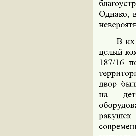
благоустр
Однако, 
невероят
В их
целый ко
187/16 п
территор
двор был
на дет
оборудов
ракуше
совреме