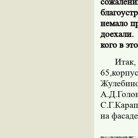
сожале
благоустр
немало п
доехали.
кого в эт
Итак,
65,корп
Жулебино
А.Д.Гол
С.Г.Кара
на фасаде