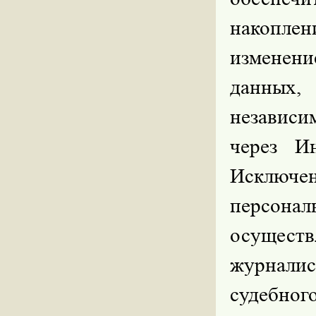
накоплен
изменени
данных,
независи
через И
Исключ
персона
осущест
журнал
судебно