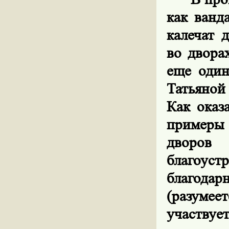
как ванд
калечат 
во двора
еще один
Татьяной
Как оказ
примеры 
дворов 
благоуст
благодар
(разумее
участву