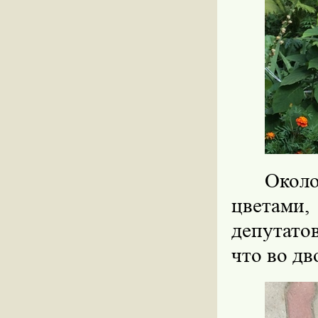
Окол
цветами
депутато
что во д