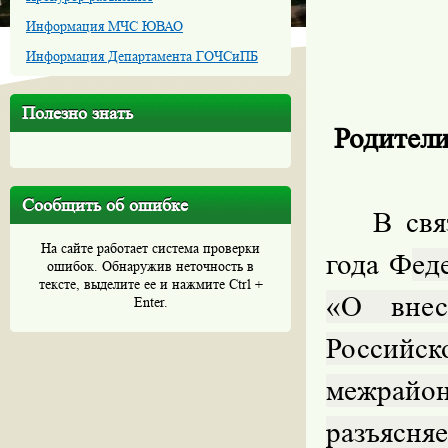
Информация МЧС ЮВАО
Информация Департамента ГОЧСиПБ
Полезно знать
Родители
Сообщить об ошибке
В свя
На сайте работает система проверки
года Ф
ед
ошибок. Обнаружив неточность в
тексте, выделите ее и нажмите Ctrl +
«О внес
Enter.
Россий
межрайон
разъя