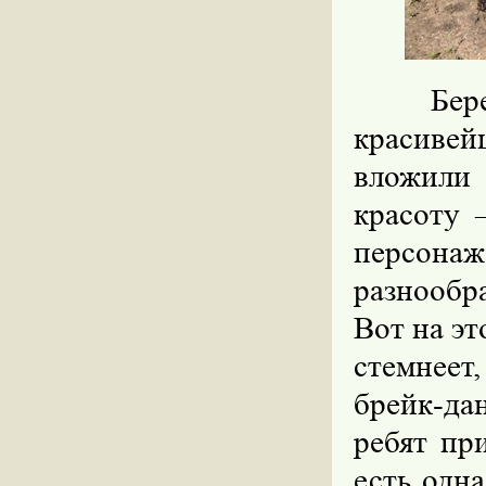
Бер
красивей
вложили 
красоту 
персон
разнообр
Вот на эт
стемнее
брейк-да
ребят пр
есть одн