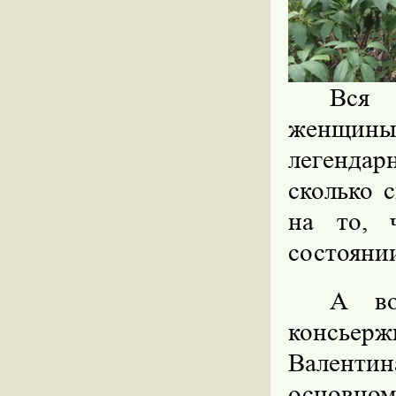
Вся 
женщины
легендар
сколько 
на то, 
состоянии
А во
консьер
Валентин
основном 