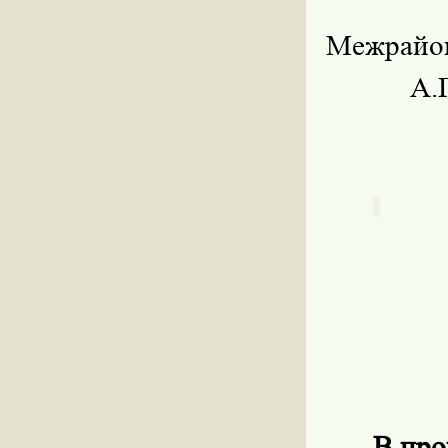
Меж
А.Г. З
В про