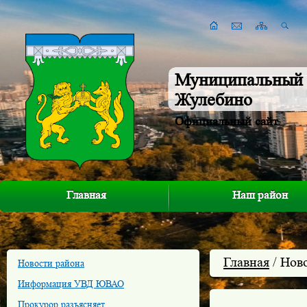
Муниципальный 
Жулебино
Официальный сайт
Главная
Наш район
Главная
/ Нов
Новости района
Информация УВД ЮВАО
Прокурор разъясняет