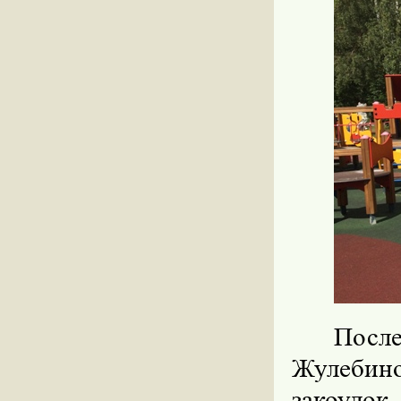
После
Жулебин
закоулок