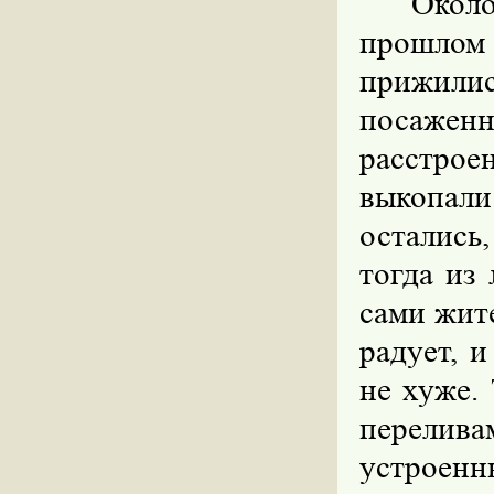
Окол
прошлом
прижилис
посажен
расстрое
выкопали
остались,
тогда из 
сами жит
радует, 
не хуже.
перелива
устроенн