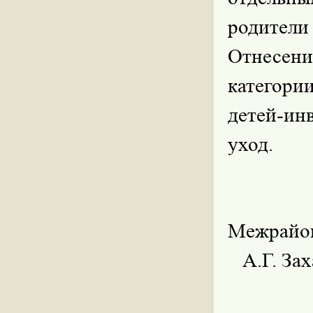
родител
Отнесени
категори
детей-ин
уход.
Меж
А.Г. Зах