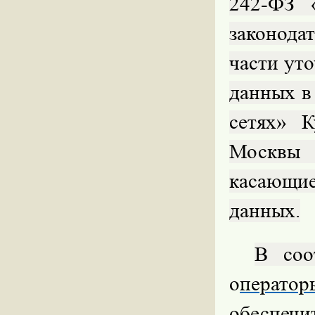
242-ФЗ 
законода
части ут
данных в
сетях» 
Москвы 
касающи
данных.
В соо
о
ператор
обеспеч