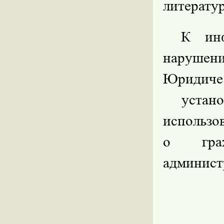
литерату
К инф
нарушен
Юридич
устан
использо
о гра
админист