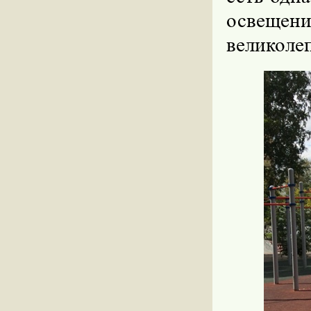
освещен
великоле