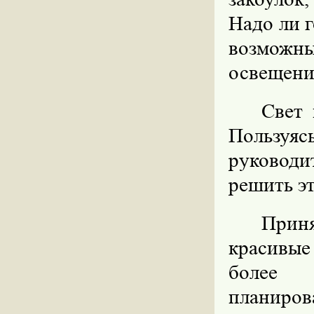
Надо ли г
возможн
освещение
Свет 
Пользуя
руковод
решить эт
Прин
красивые
более 
планиро