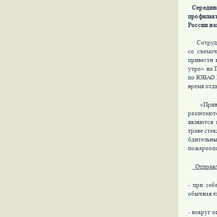
Середин
профилак
России на
Сотрудник
со съемоч
привести 
утро» на 
по ЮВАО Г
время отд
«Привест
разлетают
являются 
траве сте
бдительны
пожароопа
Отправля
- при себ
обычная ё
- вокруг 