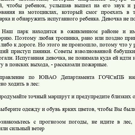
й, чтобы ребенок, услышав вышел на его звук и 
ования на мотоциклах, который смог проехать в 
парка и обнаружить испуганного ребенка. Девочка не п
 Наш парк находится в оживленном районе и и
орию. Поэтому любая тропинка, рано или поздно прив
 либо к дороге. Но этого не произошло, потому что у 
щий приступ паники. Советы взволнованной бабушки
огали. Испуганная девочка, не понимала куда ей идти 
у в поисках выхода, - рассказали пожарные.
правление по ЮВАО Департамента ГОЧСиПБ нап
но ходить в лес:
продумайте точный маршрут и предупредите близких о
выберите одежду и обувь ярких цветов, чтобы Вы был
ознакомьтесь с прогнозом погоды, не идите в лес, 
или сильный ветер