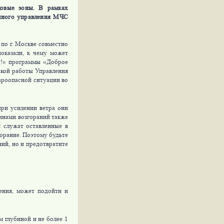
ковые зоны. В рамках
ичного управления МЧС
о г. Москве совместно
показали, к чему может
ы!» программы «Доброе
ской работы Управления
ароопасной ситуации во
ри усилении ветра они
инами возгораний также
 служат оставленные в
горание. Поэтому будьте
ний, но и предотвратите
ения, может подойти и
м глубиной и не более 1