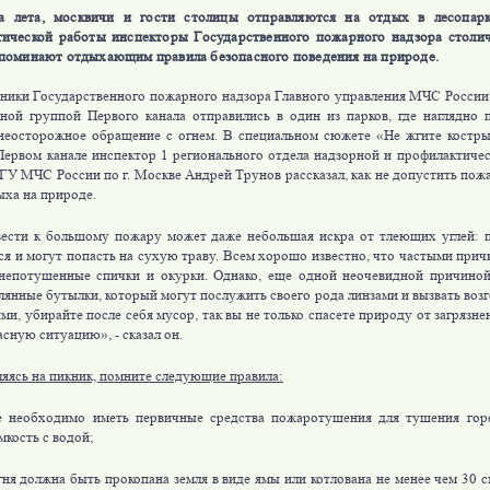
а лета, москвичи и гости столицы отправляются на отдых в лесопар
тической работы инспекторы Государственного пожарного надзора стол
поминают отдыхающим правила безопасного поведения на природе.
и Государственного пожарного надзора Главного управления МЧС России п
ной группой Первого канала отправились в один из парков, где наглядно 
неосторожное обращение с огнем. В специальном сюжете «Не жгите костр
Первом канале инспектор 1 регионального отдела надзорной и профилактиче
У МЧС России по г. Москве Андрей Трунов рассказал, как не допустить пож
ыха на природе.
и к большому пожару может даже небольшая искра от тлеющих углей: п
ся и могут попасть на сухую траву. Всем хорошо известно, что частыми прич
непотушенные спички и окурки. Однако, еще одной неочевидной причиной
клянные бутылки, который могут послужить своего рода линзами и вызвать воз
ми, убирайте после себя мусор, так вы не только спасете природу от загрязне
сную ситуацию», - сказал он.
ясь на пикник, помните следующие правила:
е необходимо иметь первичные средства пожаротушения для тушения гор
мкость с водой;
огня должна быть прокопана земля в виде ямы или котлована не менее чем 30 с