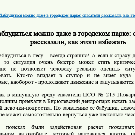
Заблудиться можно даже в городском парке: спасатели рассказали, как эт
аблудиться можно даже в городском парке: 
рассказали, как этого избежать
аблудиться в лесу – всегда страшно! А если к страху 
, то ситуация очень быстро может стать критиче
ние не позволяет человеку реально оценить сит
овать. Кто-то впадает в ступор и не знает куда
рые, наоборот - продолжают движение и запутываются
ак в минувшую среду спасатели ПСО № 215 Пожарн
столицы приехали в Бирюлевский дендропарк искать з
ей девочки-подростка. По заявлению ее бабушки, девоч
 не может самостоятельно вернуться уже несколько часо
 поисках были задействован расчет пожарных
ельном автомобиле, который направился внутрь п