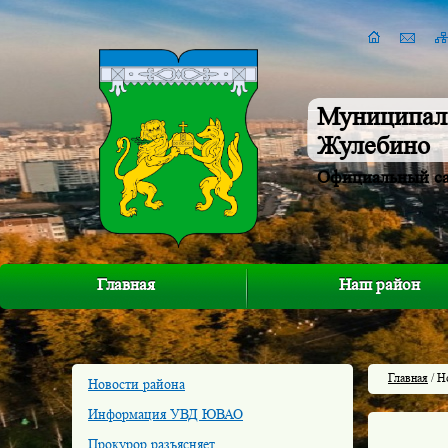
Муниципал
Жулебино
Официальный с
Главная
Наш район
Главная
/ Н
Новости района
Информация УВД ЮВАО
Прокурор разъясняет