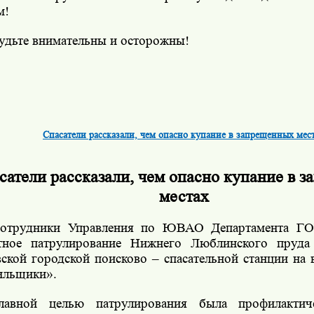
м!
удьте внимательны и осторожны!
Спасатели рассказали, чем опасно купание в запрещенных мес
сатели рассказали, чем опасно купание в 
местах
отрудники Управления по ЮВАО Департамента Г
тное патрулирование Нижнего Люблинского пруда 
ской городской поисково – спасательной станции на 
ильщики».
лавной целью патрулирования была профилактич