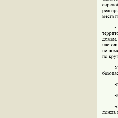
сирено
реагир
места 
-
террит
домам,
настоя
не пом
по круг
У
безопас
-
-
-
дождь 