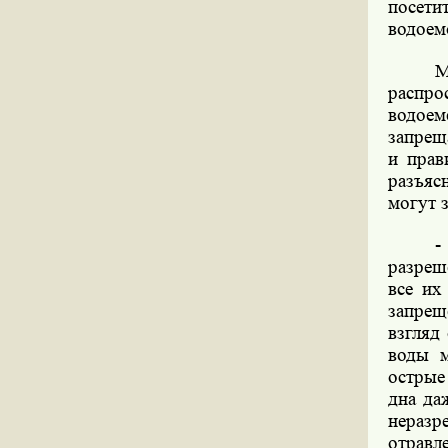
посети
водоем
М
распро
водоем
запрещ
и прав
разъяс
могут 
-
разреш
все их
запрещ
взгляд
воды м
острые
дна да
неразр
отравл