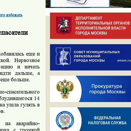
ого избежать
спасатели
добавилась еще и
ской. Нервозное
уацию и начать
 идти дальше, а
 еще больше.
о-спасательного
аблудившегося 14
ка ушла гулять в
в.
 на аварийно-
арка с громкой