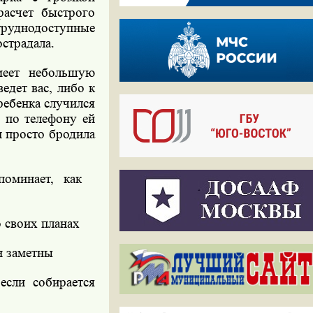
расчет быстрого
труднодоступные
острадала.
меет небольшую
едет вас, либо к
ребенка случился
 по телефону ей
и просто бродила
оминает, как
 своих планах
и заметны
если собирается