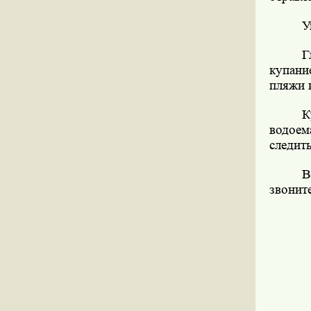
У
Г
купани
пляжи 
К
водоем
следит
В
звонит