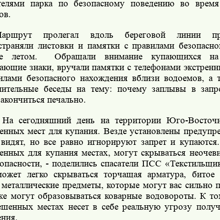
телями парка по безопасному поведению во время
ов.
аршрут пролегал вдоль береговой линии пру
страняли листовки и памятки с правилами безопасно
е летом.
Обращали внимание купающихся на 
ающие знаки, вручали памятки с телефонами экстренн
илами безопасного нахождения вблизи водоемов, а 
нительные беседы на тему: почему заплывы в зап
закончиться печально.
 На сегодняшний день на территории Юго-Восточн
енных мест для купания. Везде установлены предупр
 видят, но все равно игнорируют запрет и купаются.
енных для купания местах, могут скрываться неочев
 опасности, - поделились спасатели ПСС «Текстильщи
ожет легко скрываться торчащая арматура, битое с
 металлические предметы, которые могут вас сильно п
же могут образовываться коварные водовороты. К то
ешенных местах несет в себе реальную угрозу полу
ения.