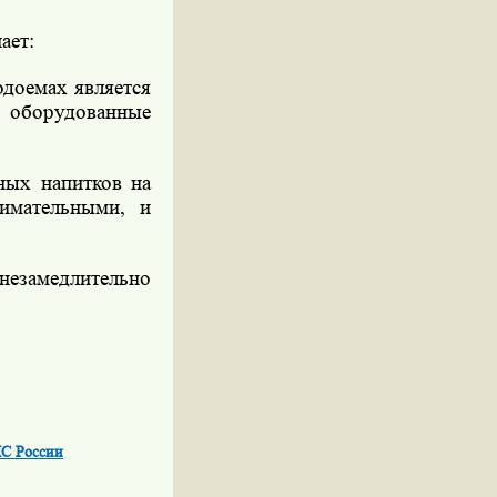
ает:
одоемах является
о оборудованные
ных напитков на
имательными, и
езамедлительно
ЧС России