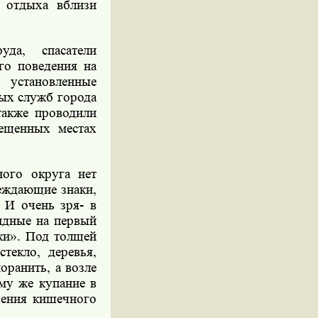
 отдыха вблизи
да, спасатели
го поведения на
установленные
ых служб города
также проводили
рещенных местах
ого округа нет
еждающие знаки,
 И очень зря- в
идные на первый
ки». Под толщей
текло, деревья,
оранить, а возле
му же купание в
чения кишечного