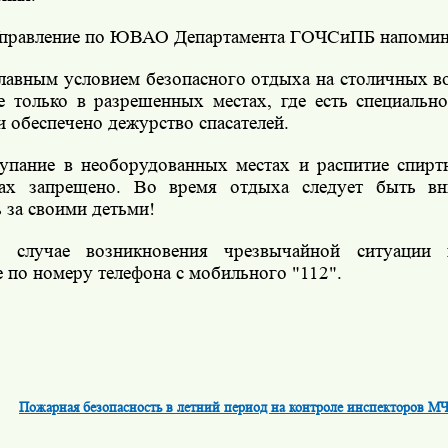
правление по ЮВАО Департамента ГОЧСиПБ напомин
лавным условием безопасного отдыха на столичных в
е только в разрешенных местах, где есть специальн
и обеспечено дежурство спасателей.
упание в необорудованных местах и распитие спирт
ах запрещено. Во время отдыха следует быть вн
ь за своими детьми!
 случае возникновения чрезвычайной ситуации н
е по номеру телефона с мобильного "112".
Пожарная безопасность в летний период на контроле инспекторов М