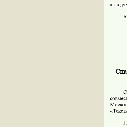
к людя
Б
Спа
С
совмес
Москов
«Текст
Г