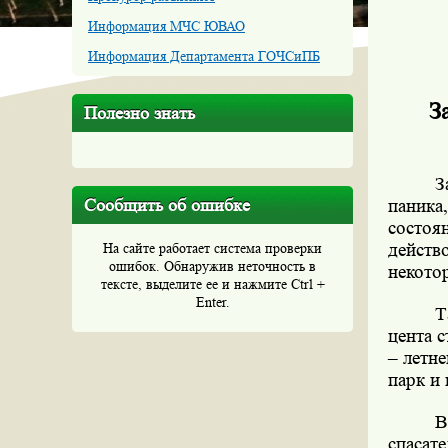
Информация МЧС ЮВАО
Информация Департамента ГОЧСиПБ
З
Полезно знать
З
Сообщить об ошибке
паника
состоя
На сайте работает система проверки
действ
ошибок. Обнаружив неточность в
некото
тексте, выделите ее и нажмите Ctrl +
Enter.
Т
цента 
– летн
парк и
В
спасат