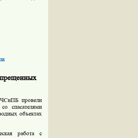
тах
запрещенных
ОЧСиПБ провели
со спасателями
водных объектах
еская работа с