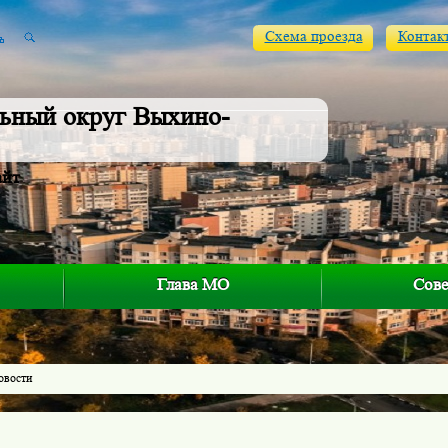
Схема проезда
Контак
ьный округ Выхино-
айт
Глава МО
Сове
овости