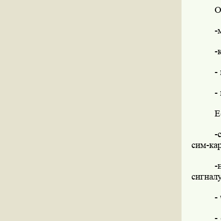
О
-
-
-
-
Е
-
сим-ка
-
сигнал
-
-