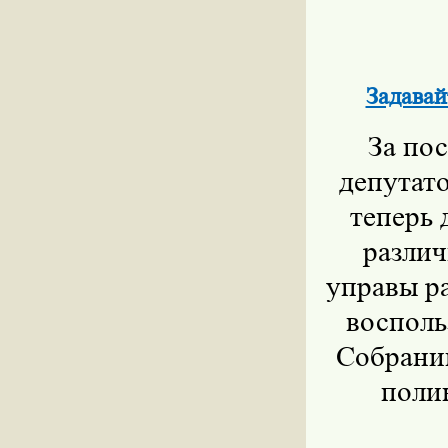
Задавай
За по
депутат
теперь 
различ
управы р
восполь
Собрании
поли