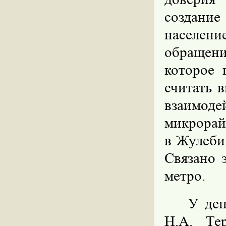
создание
населен
обращен
которое 
считать 
взаимод
микрорайо
в Жулеби
Связано 
метро.
У деп
Н.А. Те