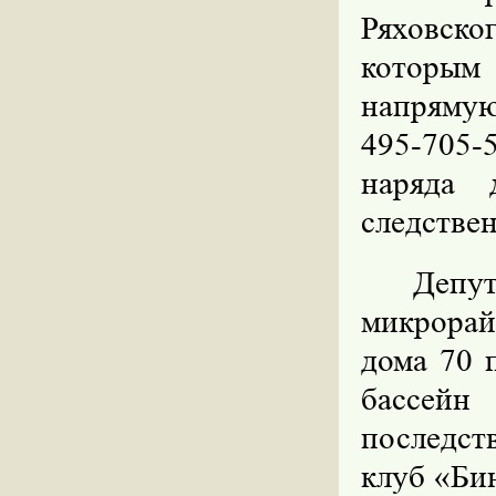
Ряховск
которым
напрямую
495-705-
наряда 
следствен
Депу
микрорайо
дома 70 
бассей
последст
клуб «Би