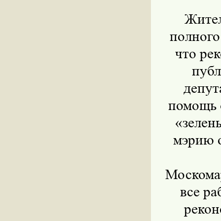
Жител
полного
что ре
публ
депут
помощь 
«зелены
мэрию 
Москомар
все ра
рекон