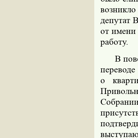
возникл
депутат 
от имени
работу.
В пов
переводе
о кварт
Привольн
Собран
присутст
подтвер
выступаю