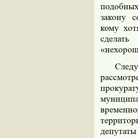
подобных
закону с
кому хот
сделать
«нехорош
След
рассмот
прокурат
муниципа
времен
террито
депутаты