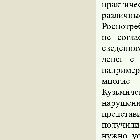
практиче
различ
Роспотре
не согл
сведения
денег с 
например
многие 
Кузьмич
наруше
представ
получили
нужно ус