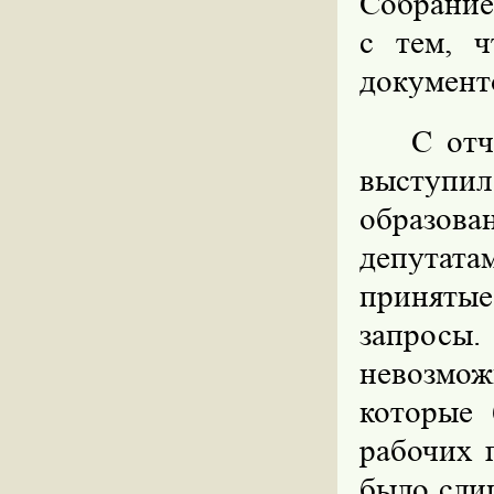
Собрание 
с тем, 
документ
С отч
выступ
образов
депутата
приняты
запросы.
невозмо
которые 
рабочих 
было сли