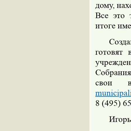
дому, нах
Все это 
итоге име
Созда
готовят 
учрежде
Собрания
свои в
municipal
8 (495) 6
Игорь