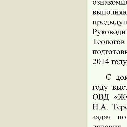
ознаком
выполн
предыд
Руководи
Теолого
подготов
2014 году
С до
году вы
ОВД «Жу
Н.А. Тер
задач п
доверия