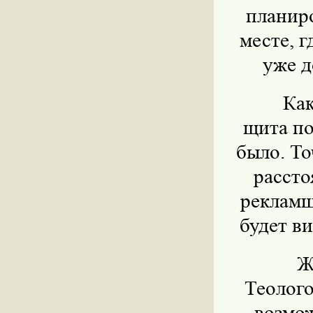
планиро
месте, г
уже д
Как
щита по
было. То
рассто
рекламщ
будет ви
Ж
Теолого
возмо