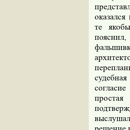
представ
оказался
те якоб
пояснил
фальшив
архите
переплан
судебна
согласие
проста
подтве
выслушал
решение н