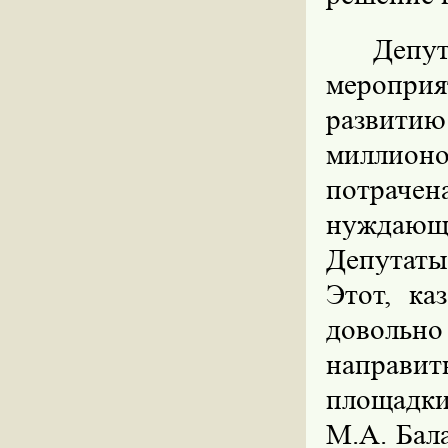
Депут
меропри
развити
миллион
потраче
нуждающи
Депутаты
Этот, ка
довольно
направит
площадки
М.А. Бал