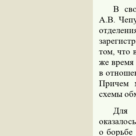
В св
А.В. Чеп
отделе
зарегист
том, что 
же время
в отноше
Причем 
схемы об
Для 
оказалос
о борьбе