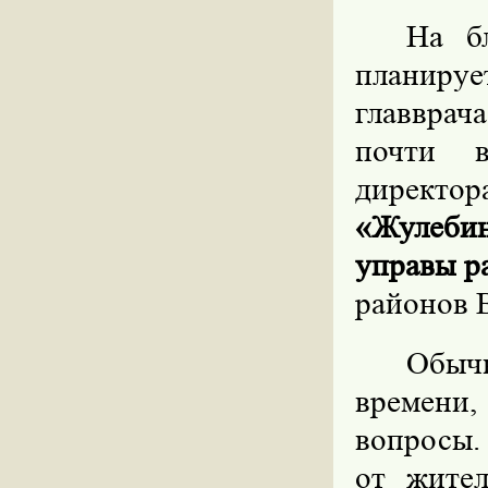
На б
планирует
главврач
почти в
директор
«Жулеби
управы р
районов 
Обыч
времени,
вопросы.
от жител