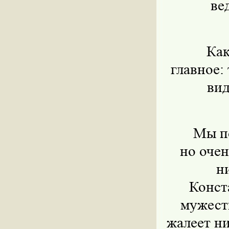
ве
Как
главное:
вид
Мы п
но оче
н
Конст
мужест
жалеет ни