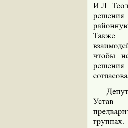
И.Л. Тео
решения
районную
Также 
взаимоде
чтобы н
решения
согласов
Депут
Устав 
предвари
группах