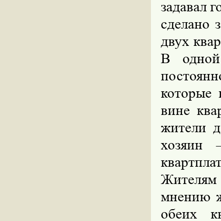
задавал г
сделано з
двух ква
В одной
постоянн
которые 
вине ква
жители д
хозяин 
квартпла
Жителям
мнению ж
обеих к