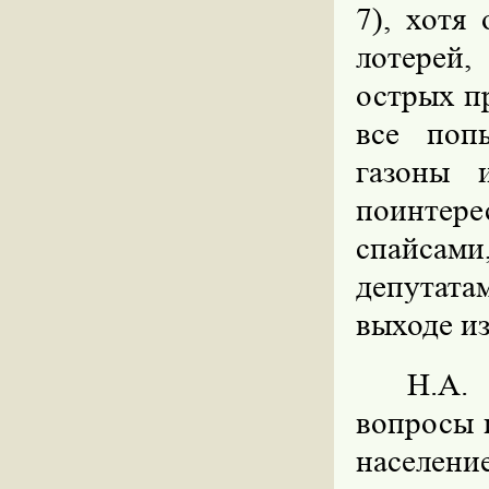
7), хотя
лотерей
острых п
все поп
газоны 
поинтере
спайсам
депутата
выходе из
Н.А.
вопросы 
население