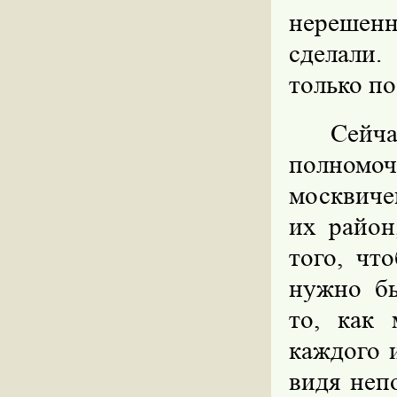
нерешен
сделали.
только по
Сейча
полномоч
москвичей
их район
того, чт
нужно бы
то, как
каждого 
видя неп