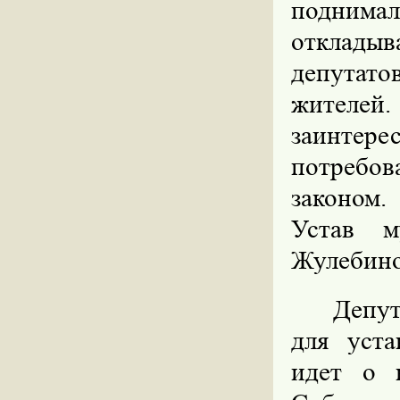
поднима
откладыв
депутато
жителей
заинтер
потребов
законом.
Устав м
Жулебино
Депут
для уста
идет о 