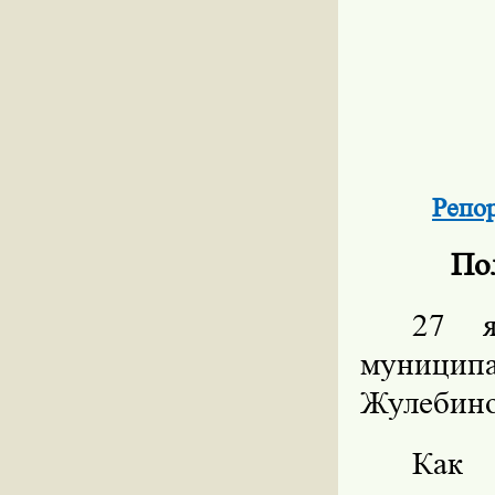
Репо
По
27 я
муницип
Жулебино
Как 