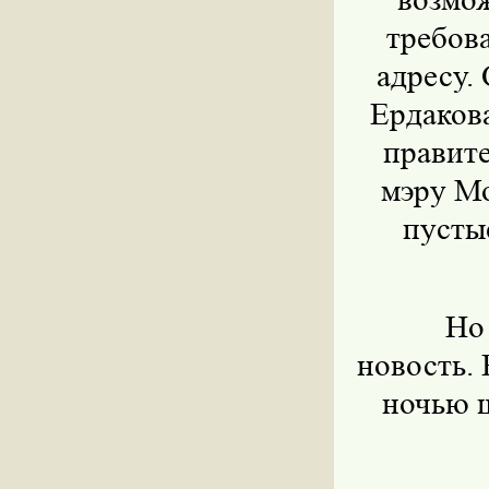
требов
адресу.
Ердаков
правите
мэру Мо
пусты
Но
новость.
ночью щ