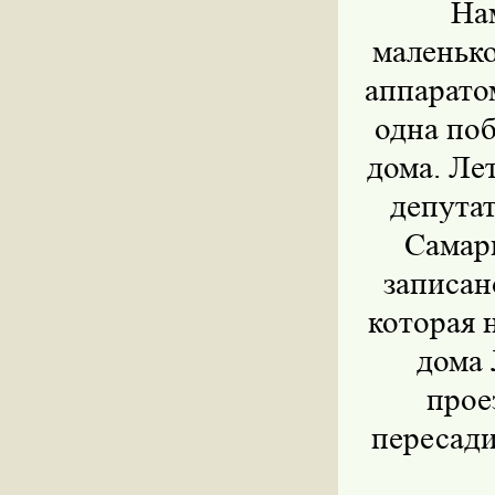
Нам
маленьк
аппарато
одна по
дома. Ле
депута
Самар
записан
которая 
дома 
прое
пересади