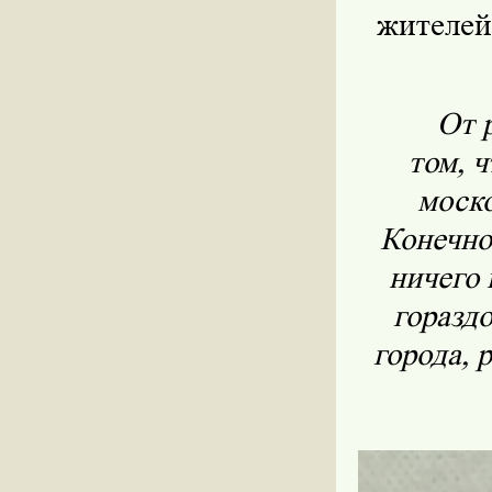
жителей
От 
том, 
моск
Конечно,
ничего 
горазд
города, 