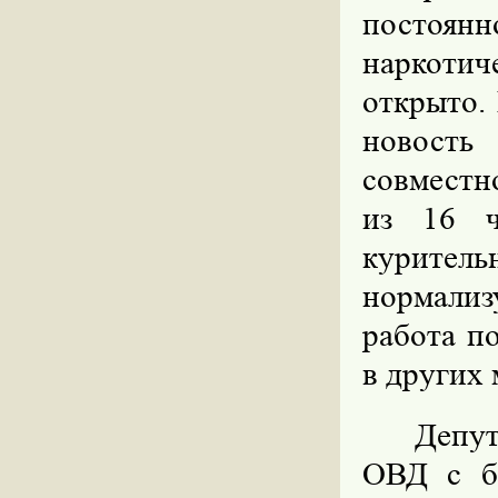
постоян
наркотич
открыто.
новость
совместн
из 16 ч
куритель
нормализ
работа п
в других 
Депут
ОВД с б