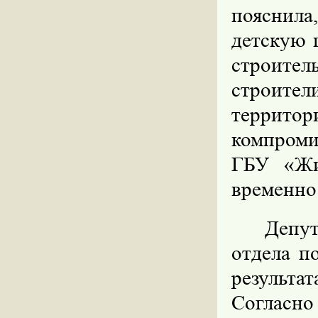
пояснила
детскую 
строитель
строители
террито
компроми
ГБУ «Жи
временно
Депут
отдела п
результа
Согласн