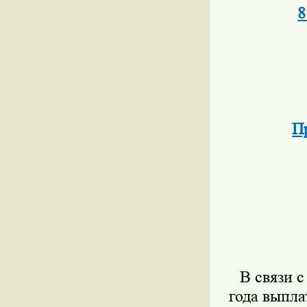
8
П
В связи 
года выпла