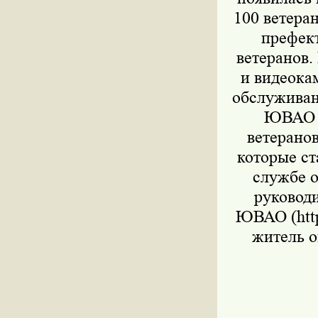
100 ветера
префек
ветеранов.
и видеока
обслуживан
ЮВАО д
ветеранов
которые ст
службе о
руковод
ЮВАО (http
житель о