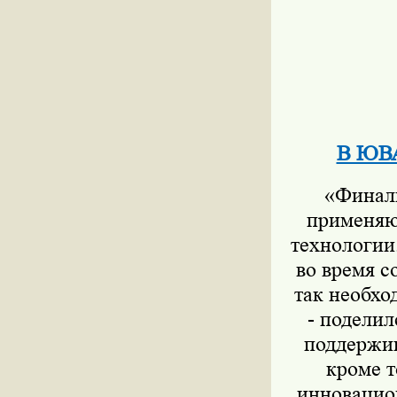
В ЮВА
«Финали
применяю
технологии
во время с
так необхо
- подели
поддержив
кроме т
инновацио