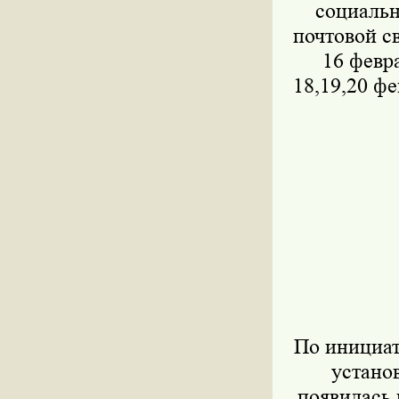
социальн
почтовой с
16 февра
18,19,20 фе
По инициат
устано
появилась 