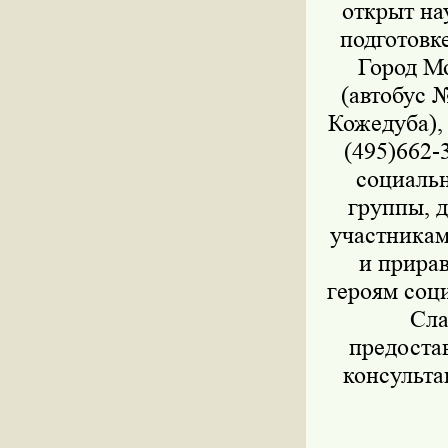
открыт на
подготовк
Город Мо
(автобус 
Кожедуба), 
(495)662-
социальн
группы, д
участникам
и прира
героям соц
Сла
предоста
консульта