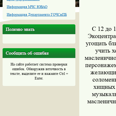
Информация МЧС ЮВАО
Информация Департамента ГОЧСиПБ
С 12 до 
Полезно знать
Экоцентра
угощать бл
учить х
Сообщить об ошибке
масленично
персонажем
На сайте работает система проверки
ошибок. Обнаружив неточность в
желающий
тексте, выделите ее и нажмите Ctrl +
Enter.
соломенн
хищных 
музыкаль
масленичн