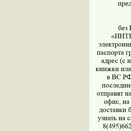
пре
П
без 
«ИНТЕ
электронны
паспорта г
адрес (с 
книжки или
в ВС РФ
последни
отправят н
офис, на
доставки 
узнать на с
8(495)662