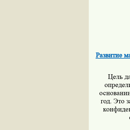
Развитие м
Цель д
определи
основании
год. Это 
конфиден