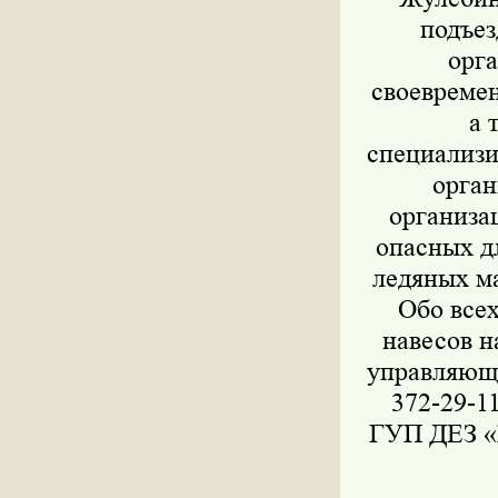
подъе
орг
своевремен
а 
специализ
орга
организа
опасных д
ледяных м
Обо все
навесов н
управляющи
372-29-1
ГУП ДЕЗ «Ж