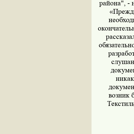
района", -
«Прежде
необход
окончатель
рассказа
обязательн
разрабо
слушан
докумен
никак
докумен
возник 
Текстиль