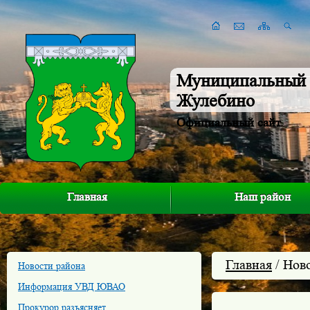
Муниципальный 
Жулебино
Официальный сайт
Главная
Наш район
Главная
/ Нов
Новости района
Информация УВД ЮВАО
Прокурор разъясняет