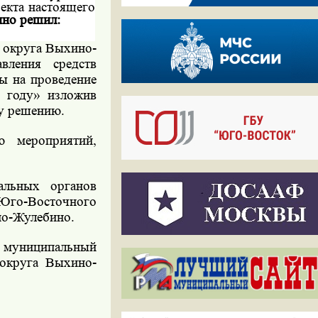
оекта настоящего
ино
решил:
 округа Выхино-
ления средств
ы на проведение
9 году» изложив
му решению.
ю мероприятий,
альных органов
го-Восточного
но-Жулебино.
 муниципальный
 округа Выхино-