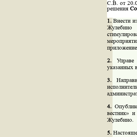
С.В. от 20
решения
Со
1.
Внести из
Жулебино 
стимулиров
мероприяти
приложение
2.
Управе 
указанных в
3.
Направит
исполнит
администра
4.
Опублико
вестник» и
Жулебино.
5.
Настоящее