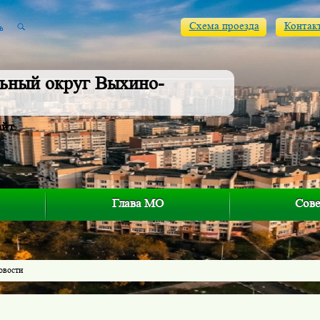
Схема проезда
Контак
ьный округ Выхино-
айт
Глава МО
Сове
овости