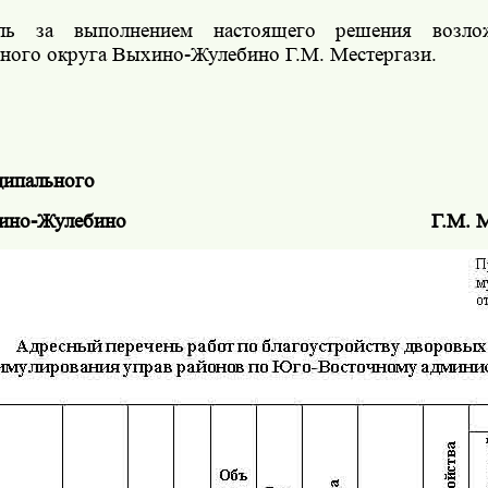
ь за выполнением настоящего решения возло
ного округа Выхино-Жулебино
Г.М. Местергази.
ципального
ино-Жулебино
Г.М. 