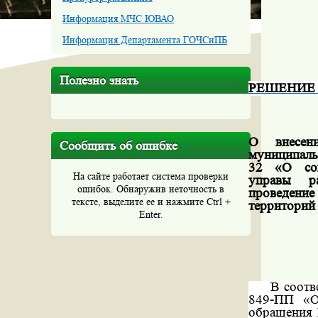
Информация МЧС ЮВАО
Информация Департамента ГОЧСиПБ
Полезно знать
РЕШЕНИЕ №
О внесен
Сообщить об ошибке
муниципаль
32 «О сог
На сайте работает система проверки
управы р
ошибок. Обнаружив неточность в
проведени
тексте, выделите ее и нажмите Ctrl +
территорий
Enter.
В соотв
849-ПП «О
обращения 