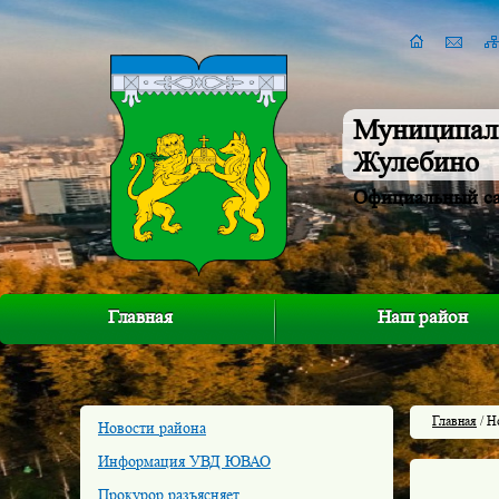
Муниципал
Жулебино
Официальный с
Главная
Наш район
Главная
/ Н
Новости района
Информация УВД ЮВАО
Прокурор разъясняет