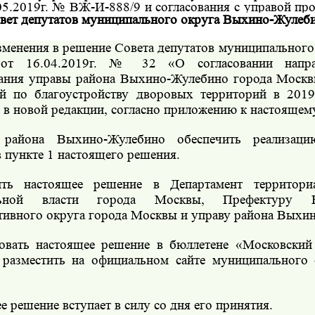
.05.2019г. № ВЖ-И-888/9
и согласования с управой пр
вет депутатов муниципального округа Выхино-Жулеб
менения в решение Совета депутатов муниципального
от 16.04.2019г. № 32 «О согласовании направ
ания управы района Выхино-Жулебино города Москв
й по благоустройству дворовых территорий в 201
 в новой редакции, согласно приложению к настояще
района Выхино-Жулебино обеспечить реализаци
 пункте 1 настоящего решения.
ь настоящее решение в Департамент территори
ельной власти города Москвы, Префектуру Ю
тивного округа города Москвы и управу района Выхи
вать настоящее решение в бюллетене «Московский
 разместить на официальном сайте муниципального
 решение вступает в силу со дня его принятия.