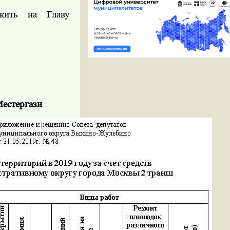
жить на Главу
Местергази