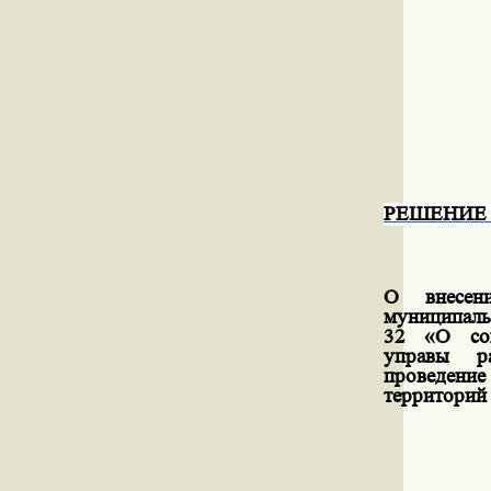
РЕШЕНИЕ №
О внесен
муниципаль
32 «О сог
управы р
проведени
территорий