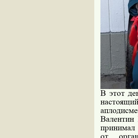
В этот де
настоящи
аплодисме
Валентин 
принимал 
от орга