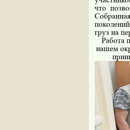
что позво
Собранн
поколений
груз на п
Работа 
нашем окр
прин