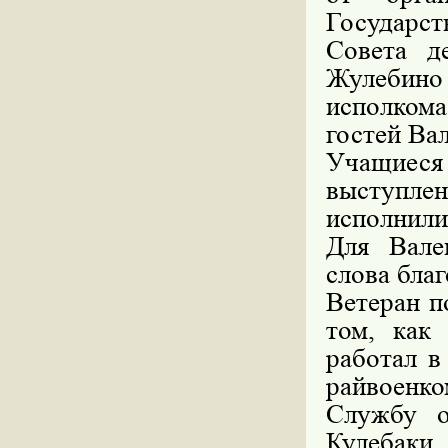
Государст
Совета д
Жулебин
исполкома
гостей Ва
Учащиеся
выступлен
исполнили
Для Вале
слова благ
Ветеран п
том, как
работал в
райвоенко
Службу о
Кулебак