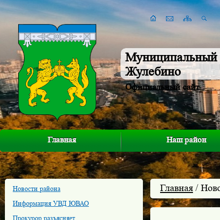
Муниципальный 
Жулебино
Официальный сайт
Главная
Наш район
Главная
/ Нов
Новости района
Информация УВД ЮВАО
Прокурор разъясняет