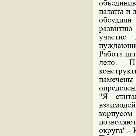
объедин
палаты и 
обсудили
развитию
участие
нуждающи
Работа шл
дело. П
конструк
намечены
определен
"Я счит
взаимоде
корпусом
позволяют
округа".- 