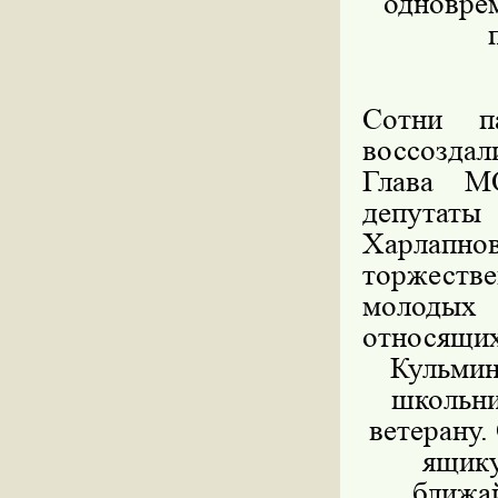
одновре
Сотни п
воссоздал
Глава М
депутаты
Харлапн
торжест
молодых
относящих
Кульмин
школьни
ветерану.
ящику
ближай