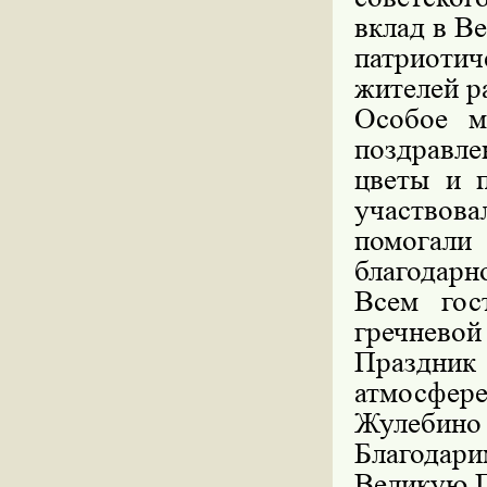
вклад в В
патриотич
жителей р
Особое м
поздравле
цветы и 
участвов
помогал
благодарн
Всем гос
гречневой
Праздни
атмосфер
Жулебино 
Благодари
Великую 