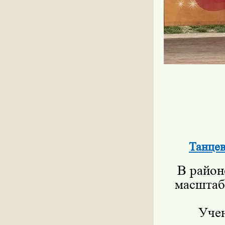
Танце
В район
масштаб
Учен