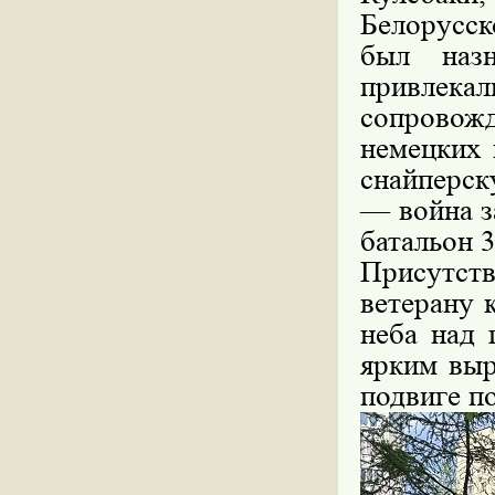
Белорусск
был назн
привлек
сопровож
немецких 
снайперск
— война з
батальон 
Присутст
ветерану 
неба над 
ярким выр
подвиге п