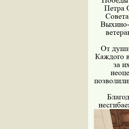
Победы 
Петра О
Совета
Выхино-
ветера
От души
Каждого в
за и
неоц
позволили
Благод
несгибае