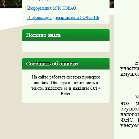
Информация МЧС ЮВАО
Информация Департамента ГОЧСиПБ
Полезно знать
Е
Сообщить об ошибке
участк
имущес
На сайте работает система проверки
ошибок. Обнаружив неточность в
тексте, выделите ее и нажмите Ctrl +
Enter.
У
что р
осущес
налого
ФНС Р
уведом