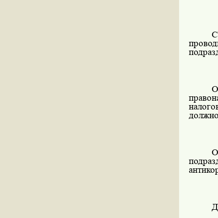
С
прово
подраз
О
правон
налого
должно
О
подра
антико
Д