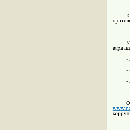
К
против
У
вариант
-
-
-
О
www.na
корруп