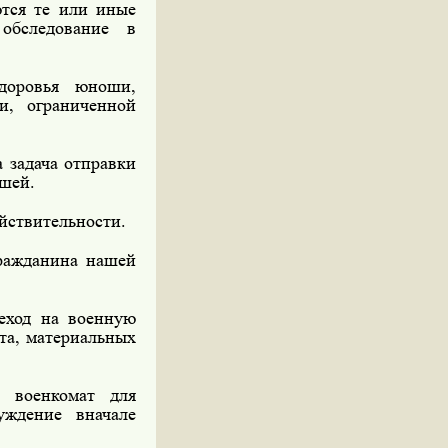
тся те или иные
обследование в
доровья юноши,
и, ограниченной
 задача отправки
шей.
ействительности.
гражданина нашей
еход на военную
та, материальных
 военкомат для
уждение вначале