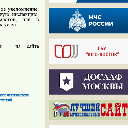
ое уведомление,
овую инспекцию,
алогов, или в
 услуг.
ь
на сайте
сти деятельности
рушений