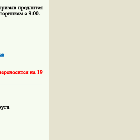
призыв продлится
торникам с 9:00.
ов
ереносится на 19
руга