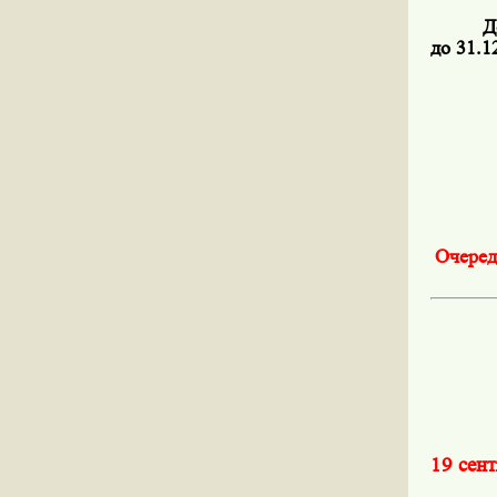
Д
до 31.1
Очеред
19 сен