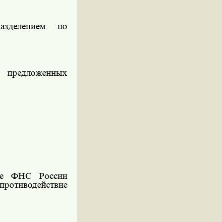
азделением по
з предложенных
те ФНС России
ротиводействие