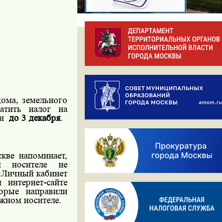
ома, земельного
атить налог на
ги
до 3 декабря
.
кве напоминает,
м носителе не
 «Личный кабинет
 интернет-сайте
орые направили
жном носителе.