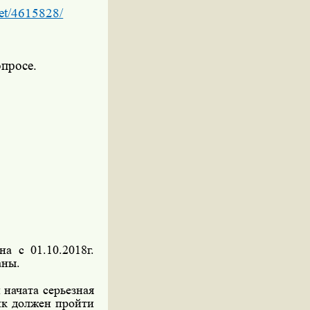
et/4615828/
просе.
а с 01.10.2018г.
аны.
начата серьезная
ик должен пройти