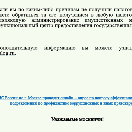
сли вы по каким-либо причинам не получили налогов
ете обратиться за его получением в любую налог
ствляющую администрирование имущественных н
ункциональный центр предоставления государственных
ополнительную информацию вы можете узнат
log.ru
.
С России по г. Москве проводит онлайн – опрос по вопросу эффективно
подразделений по профилактике коррупционных и иных правона
Уважаемые москвичи!