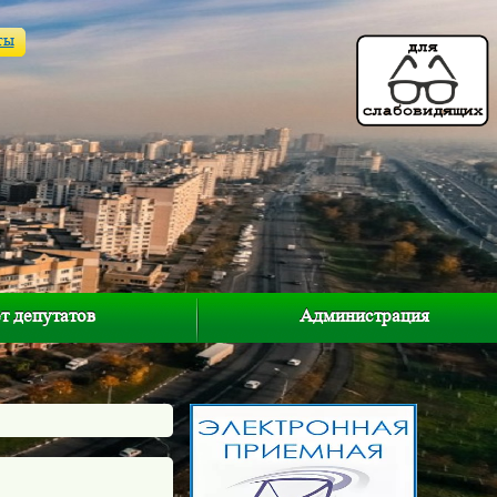
ты
т депутатов
Администрация