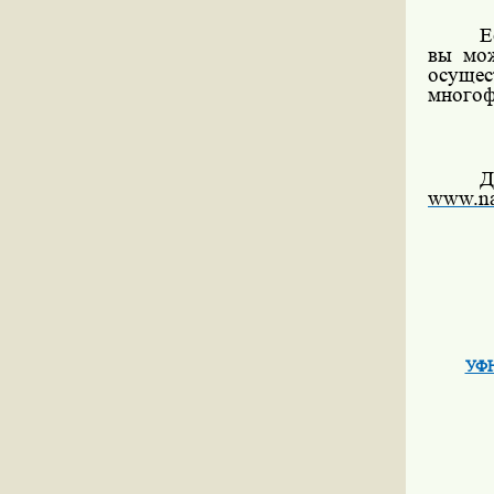
Е
вы мож
осуще
многоф
Д
www.na
УФН