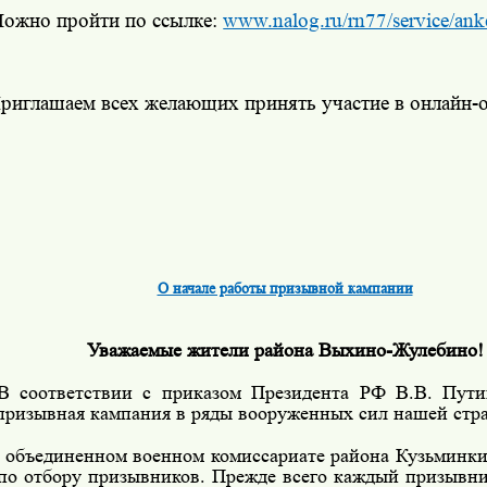
ожно пройти по ссылке:
www.nalog.ru/rn77/service/ank
риглашаем всех желающих принять участие в онлайн-о
О начале работы призывной кампании
Уважаемые жители района Выхино-Жулебино!
 соответствии с приказом Президента РФ В.В. Путин
 призывная кампания в ряды вооруженных сил нашей стр
 объединенном военном комиссариате района Кузьминки 
 по отбору призывников. Прежде всего каждый призывн