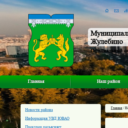
Муниципал
Жулебино
Официальный с
Главная
Наш район
Главная
/ Н
Новости района
Информация УВД ЮВАО
Прокурор разъясняет