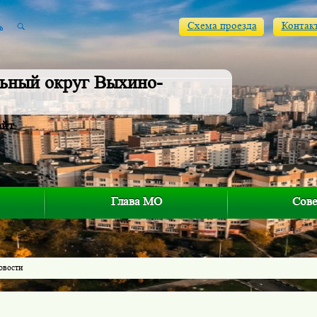
Схема проезда
Контак
ьный округ Выхино-
айт
Глава МО
Сове
овости