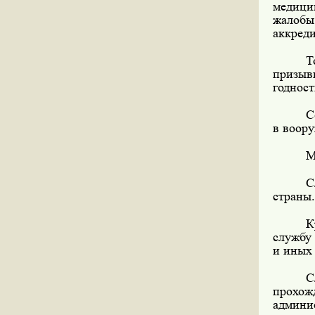
медици
жалоб
аккред
Т
призыв
годност
С
в воор
М
С
страны.
К
службу
и иных 
С
прохож
админис