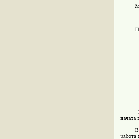
М
П
В
начата
В
работа