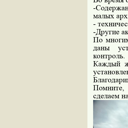
-Содержа
малых арх
- техниче
-Другие а
По многим
даны уст
контроль.
Каждый ж
установле
Благодарим
Помните,
сделаем н