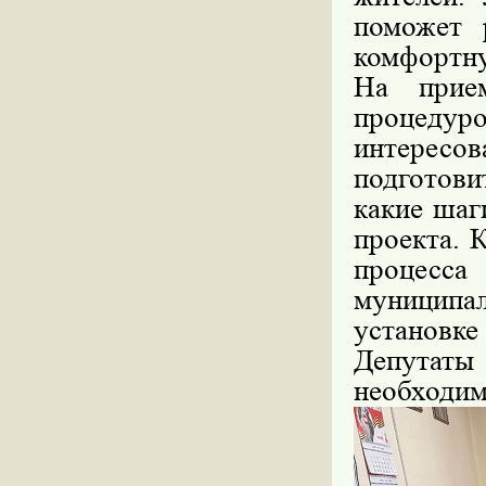
поможет 
комфортну
На прие
процеду
интерес
подготови
какие шаг
проекта. 
процесс
муниципал
установке
Депутат
необходим