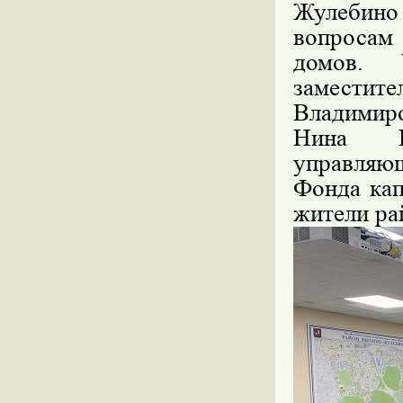
Жулебино
вопросам
домов. 
заместит
Владимиро
Нина Ва
управляю
Фонда кап
жители ра