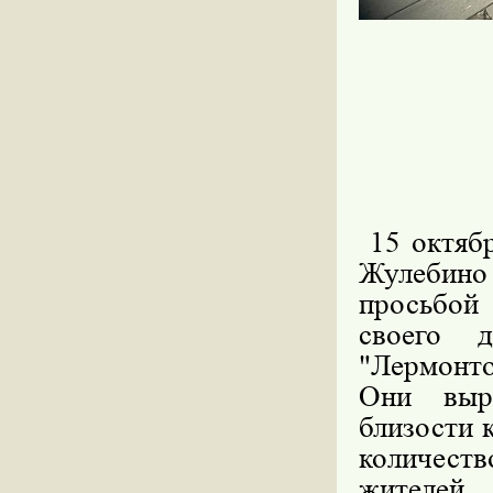
15 октяб
Жулебино
просьбой
своего 
"Лермонто
Они выра
близости 
количеств
жителей.