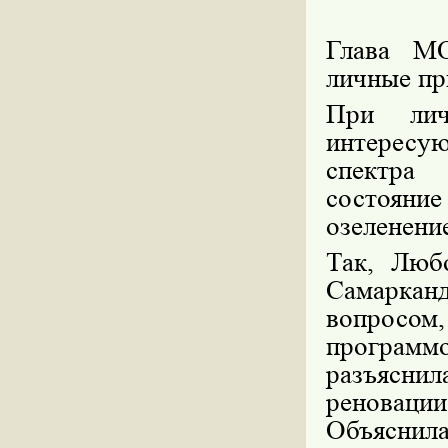
Глава М
личные пр
При лич
интересу
спектра 
состояни
озеленени
Так, Люб
Самарканд
вопросом
программ
разъяснил
реновац
Объяснил