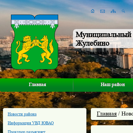
Муниципальный 
Жулебино
Официальный сайт
Главная
Наш район
Главная
/ Нов
Новости района
Информация УВД ЮВАО
Прокурор разъясняет