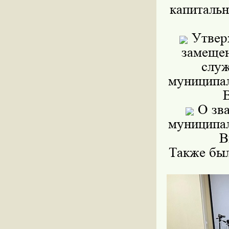
капиталь
Утверж
замещен
служ
муниципал
О зва
муниципал
В
Также был