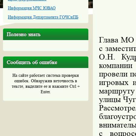
Информация МЧС ЮВАО
Информация Департамента ГОЧСиПБ
Полезно знать
Глава МО 
с замести
О.Н. Куд
Сообщить об ошибке
компани
провели п
На сайте работает система проверки
игровых 
ошибок. Обнаружив неточность в
тексте, выделите ее и нажмите Ctrl +
маршруту
Enter.
улицы Чугу
Рассмотр
благоуст
в
ниматель
с вопрос