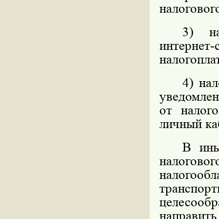
налоговог
3) на
интернет
налогопла
4) на
уведомлен
от налог
личный ка
В ины
налогов
налого
транспо
целесооб
направи