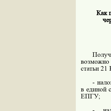
Как 
че
Получ
возможно
статьи 21
- нал
в единой 
ЕПГУ;
- на