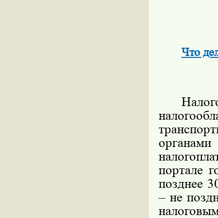
Что де
Нало
налогоо
транспор
органам
налогопл
портале г
позднее 3
– не позд
налоговы