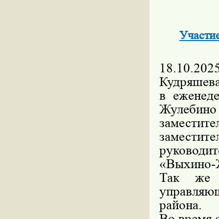
Участие
18.10.2
Кудряшев
в еженед
Жулебино
замести
замести
руковод
«Выхино-
Так же п
управляющ
района.
Во время 