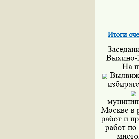
Итоги оче
Заседан
Выхино-Ж
На п
Выдвиже
избират
муницип
Москве в 
работ и п
работ по
много