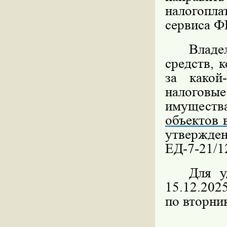
налогопла
сервиса Ф
Влад
средств, 
за какой
налоговы
имуществ
объектов 
утвержде
ЕД-7-21/1
Для у
15.12.202
по вторник