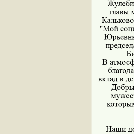
Жулеби
главы 
Кальково
"Мой соц
Юрьевны
председ
Б
В атмосф
благод
вклад в д
Добрые
мужест
которым
Наши до