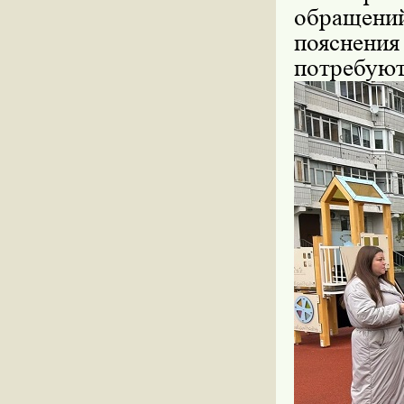
обращен
пояснени
потребуют