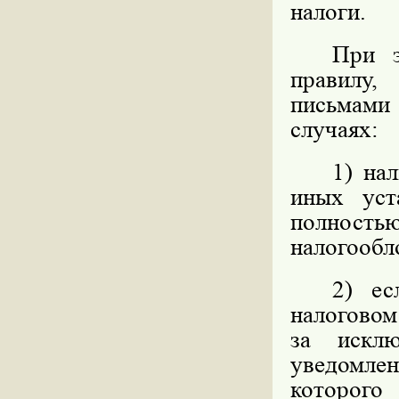
налоги.
При э
правилу,
письмам
случаях:
1) на
иных уст
полност
налогообл
2) ес
налоговом
за исклю
уведомле
которого