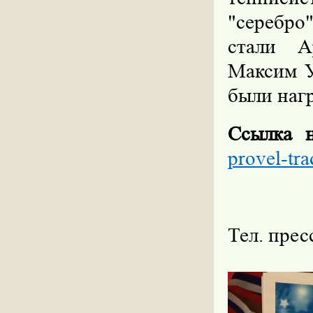
"серебро
стали А
Максим У
были наг
Ссылка 
provel-tra
Тел. прес