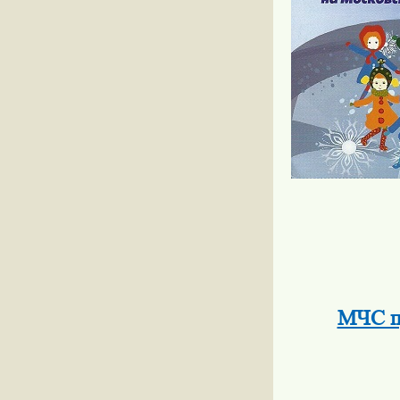
МЧС п