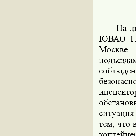
На д
ЮВАО Гл
Москве 
подъезд
соблюден
безопасн
инспекто
обстано
ситуация
тем, что 
контейн