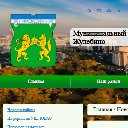
Муниципальный 
Жулебино
Официальный сайт
Главная
Наш район
Главная
/ Нов
Новости района
Информация УВД ЮВАО
Прокурор разъясняет