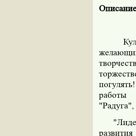
Описание
Культур
желающ
творчес
торжеств
погулять
работы 
"Радуга",
"Лиде
развити