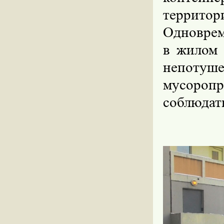
террит
Одноврем
в жилом 
непоту
мусоропр
соблюдат