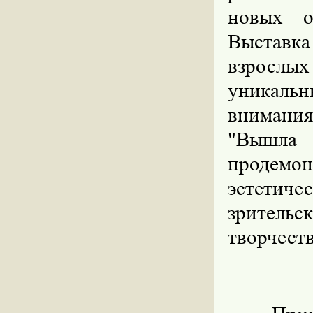
новых о
Выставка
взрослых
уникаль
внимания
"Вышла
продемо
эстети
зритель
творчеств