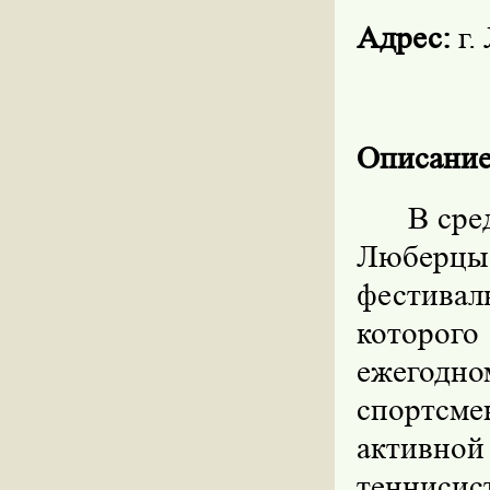
Адрес:
г.
Описание
В сре
Люберцы
фестивал
которого
ежегодн
спортсм
активной
тенниси