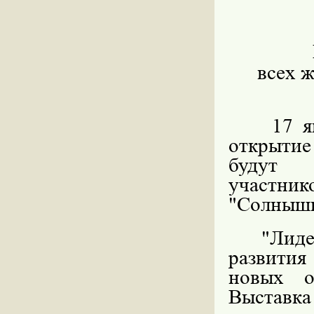
всех 
17 ян
открытие
будут 
участни
"Солнышк
"Лиде
развити
новых о
Выставка