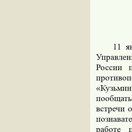
11 я
Управле
России 
против
«Кузьми
пообщать
встречи о
познавате
работе 