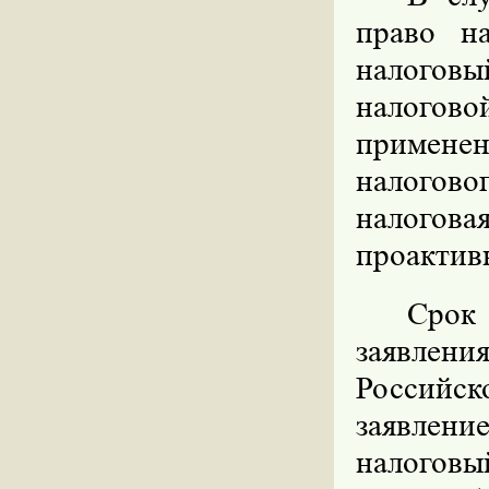
право н
налогов
налогово
применен
налогов
налогов
проактивн
Срок 
заявлен
Российск
заявлени
налогов