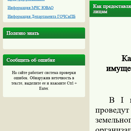
Как предоставля
Информация МЧС ЮВАО
лицам
Информация Департамента ГОЧСиПБ
Полезно знать
Ка
Сообщить об ошибке
имуще
На сайте работает система проверки
ошибок. Обнаружив неточность в
тексте, выделите ее и нажмите Ctrl +
Enter.
В I 
проведу
земельно
организа