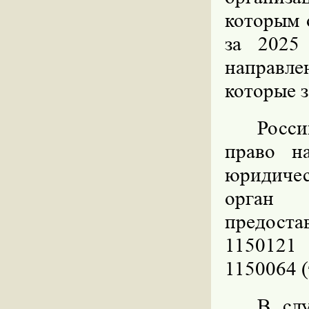
которым 
за 2025
направле
которые з
Росс
право н
юридичес
орган 
предоста
1150121
1150064 
В слу