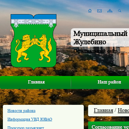
Муниципальный 
Жулебино
Официальный сайт
Главная
Наш район
Главная
/
Нов
Новости района
Информация УВД ЮВАО
Согласование у
Прокурор разъясняет