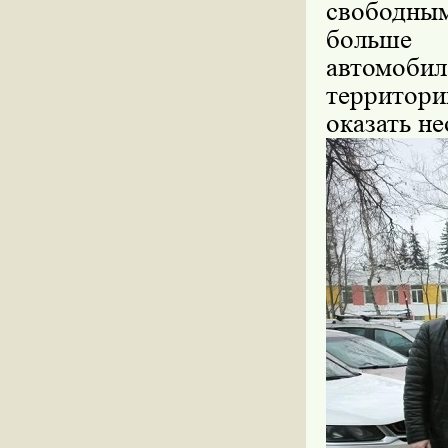
свободны
больше 
автомоб
территор
оказать н