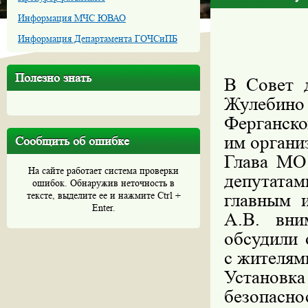
Информация МЧС ЮВАО
Информация Департамента ГОЧСиПБ
Полезно знать
В Совет 
Жулебин
Ферганско
им органи
Сообщить об ошибке
Глава МО
На сайте работает система проверки
депутата
ошибок. Обнаружив неточность в
тексте, выделите ее и нажмите Ctrl +
главным 
Enter.
А.В. вни
обсудили 
с жителям
Установк
безопасно