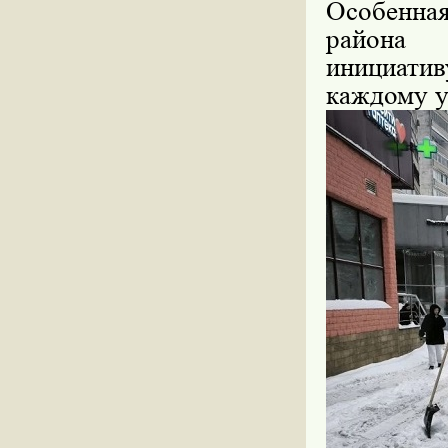
Особенна
района 
инициати
каждому у