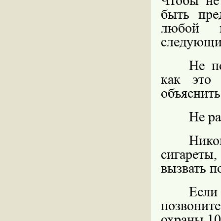
Чтобы не
быть пре
любой п
следующие
Не п
как это 
объяснить
Не ра
Нико
сигареты,
вызвать п
Если
позвонит
охраны 10