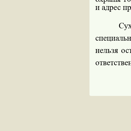
и адрес п
Сухой м
специаль
нельзя ос
ответстве