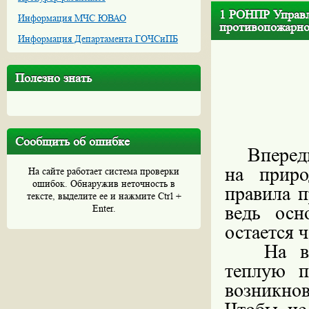
1 РОНПР Управл
Информация МЧС ЮВАО
противопожарно
Информация Департамента ГОЧСиПБ
Полезно знать
Сообщить об ошибке
Впереди 
на приро
На сайте работает система проверки
ошибок. Обнаружив неточность в
правила п
тексте, выделите ее и нажмите Ctrl +
ведь осн
Enter.
остается 
На в
теплую п
возникно