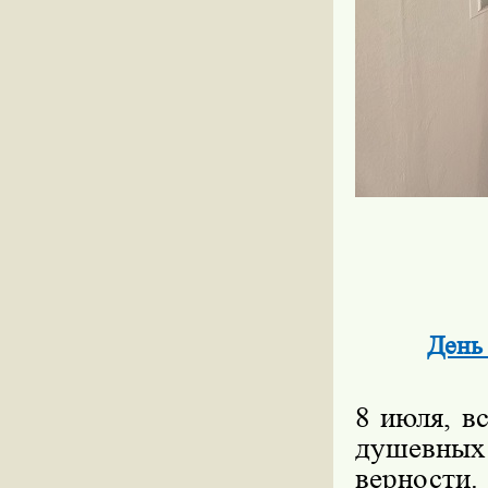
День 
8 июля, в
душевны
верности.