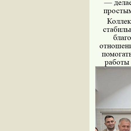
— делае
простым
Колле
стабиль
благ
отношени
помогат
работы 