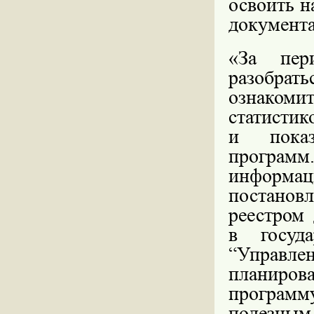
освоить н
документа
«За пер
разобрать
ознаком
статистик
и показ
програ
информа
постановл
реестром 
в госуда
“
Управле
планиров
программ
полезным 