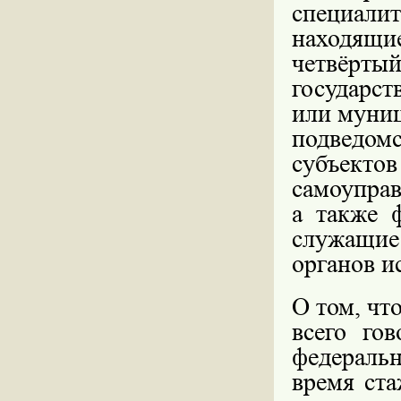
специалит
находящи
четвёрт
государс
или муниц
подведо
субъект
самоуправ
а также 
служащие
органов и
О том, чт
всего го
федеральн
время ст