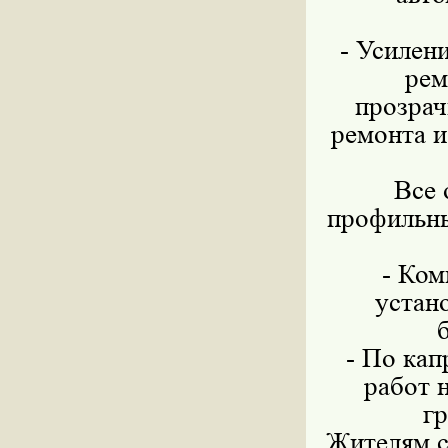
- Усилен
рем
прозрач
ремонта и
Все 
профильны
- Ком
устан
- По кап
работ 
гр
Жителям с