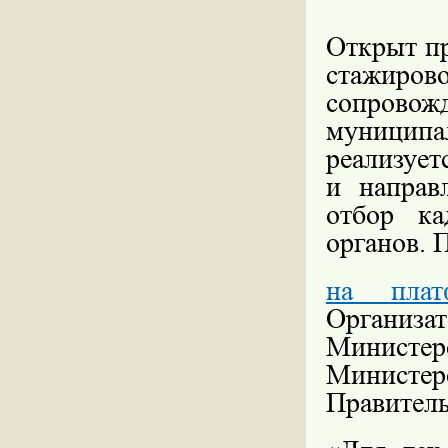
Открыт пр
стажир
сопрово
муниципа
реализует
и
направ
отбор ка
органов. 
на плат
Организа
Министер
Министер
Правитель