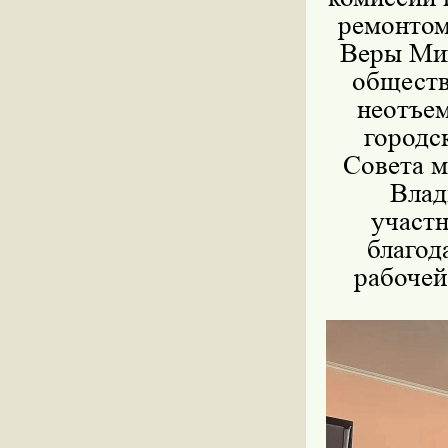
ремонтом
Веры Мих
обществ
неотъем
городс
Совета 
Влад
участн
благод
рабочей