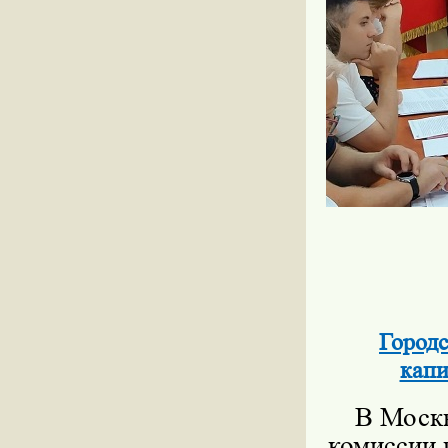
Городс
капи
В Москв
комиссии 