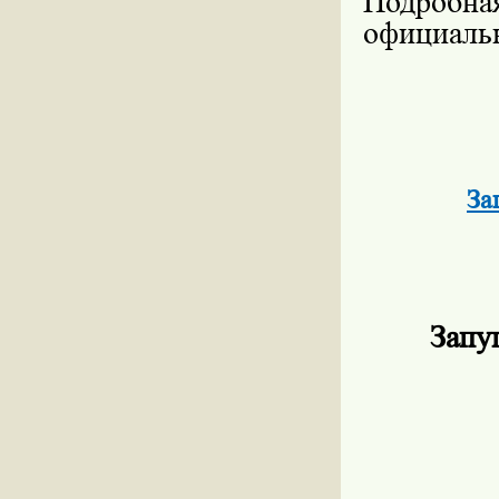
Подробна
официальн
За
Запу