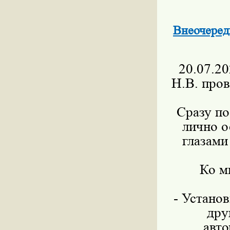
Внеочеред
20.07.2
Н.В.
пров
Сразу по
лично о
глазами
Ко м
- Устано
дру
авто