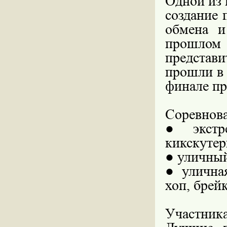
Одной из
создание 
обмена и
прошлом
представи
прошли в 
финале пр
Соревнова
●
экст
кикскутер
●
уличный
●
улична
хоп, брейк
Участник