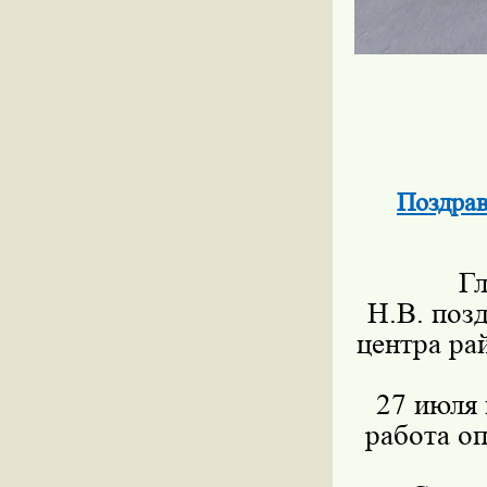
Поздра
Г
Н.В.
поз
центра ра
27 июля 
работа оп