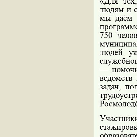
«Для тех
людям и с
мы даём 
программе
750 чело
муниципа
людей уж
служебног
— помочь
ведомств
задач, п
трудоус
Росмолодё
Участники
стажиров
образова