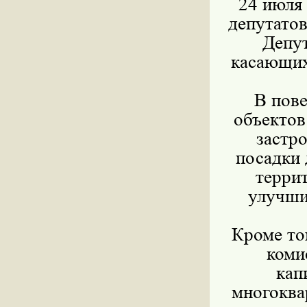
24 июля 
депутато
Депут
касающих
В пове
объектов
застр
посадки 
терри
улучши
Кроме то
коми
кап
многоква