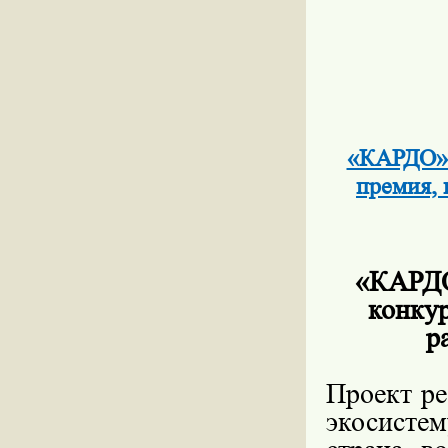
«КАРДО» 
премия, 
«КАРДО
конкур
р
Проект ре
экосисте