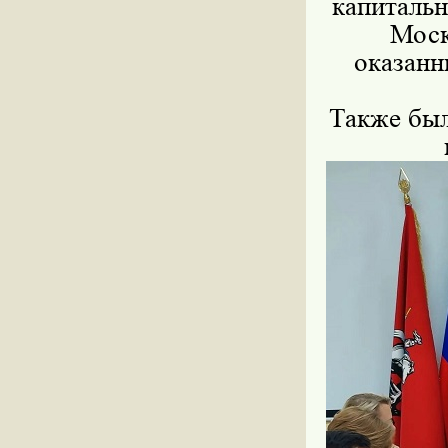
капиталь
Моск
оказанн
Также был