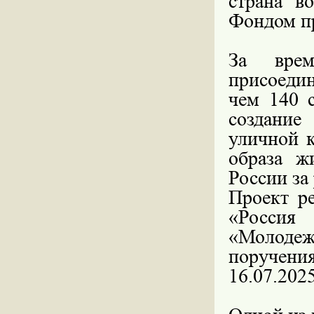
страна в
Фондом пр
За врем
присоедин
чем 140 
создание
уличной к
образа ж
России за
Проект ре
«Россия
«Молоде
поручен
16.07.2025,