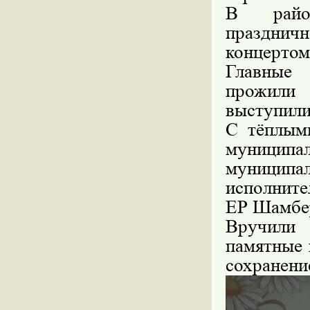
В район
празднич
концертом
Главные 
прожили 
выступили
С тёплым
муници
муницип
исполните
ЕР Шамбе
Вручили 
памятные 
сохранени