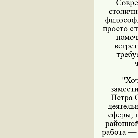
Совре
столич
философи
просто сл
помоч
встрет
требу
ч
"Хоч
замест
Петра О
деятель
сферы, 
районной
работа — 