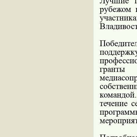
Лучшие п
рубежом 
участни
Владивост
Победите
поддержк
професси
грант
медиасоп
собствен
командой.
течение с
програм
мероприят