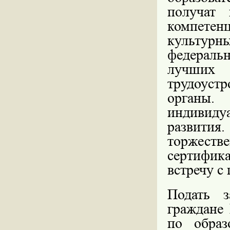
получат 
компетен
культу
федераль
лучших
трудоуст
органы
индивиду
развития
торжеств
сертифика
встречу с
Подать 
граждане 
по образ