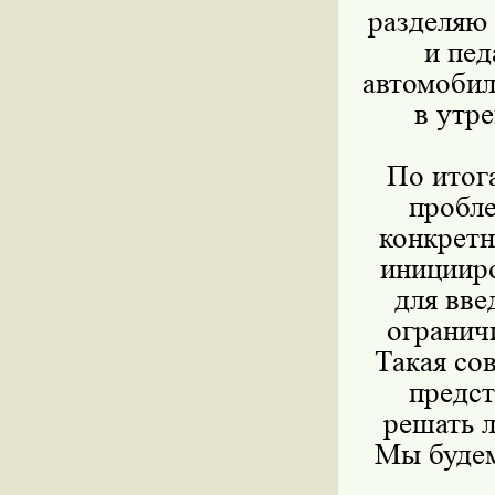
разделяю
и пе
автомобил
в утр
По итог
пробле
конкретн
иницииро
для вве
огранич
Такая со
предст
решать 
Мы будем