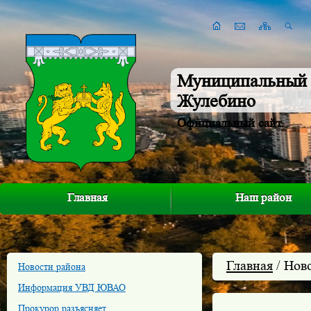
Муниципальный 
Жулебино
Официальный сайт
Главная
Наш район
Главная
/ Нов
Новости района
Информация УВД ЮВАО
Прокурор разъясняет