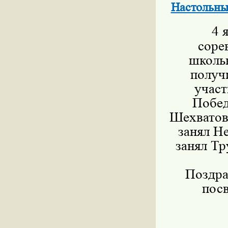
Настольны
4 я
соре
школьн
получ
участ
Победит
Шехватов 
занял Н
занял Тр
Поздрав
пос