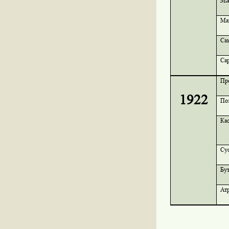
М
Ма
Са
Са
Пр
1922
По
Ка
Су
Бу
Ат