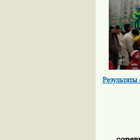
Результат
сорев