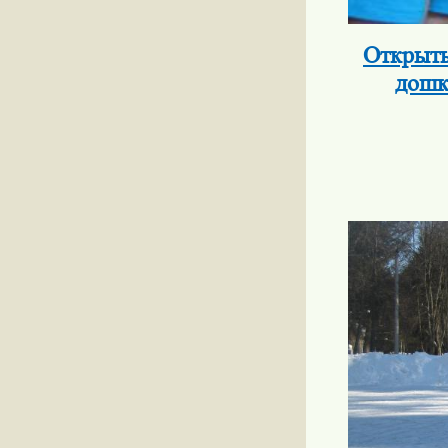
Открыты
дошк