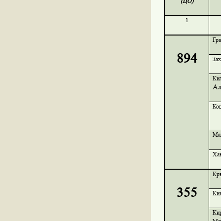
(ЦО)
1
Гр
894
За
Ки
Ал
Ко
Ма
Ха
Кр
355
Ки
Ки