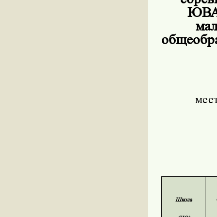
ЮВАО
мал
общеобра
мес
Школа