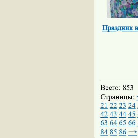
Праздник 
Всего: 853
Страницы:
21
22
23
24
42
43
44
45
63
64
65
66
→
84
85
86