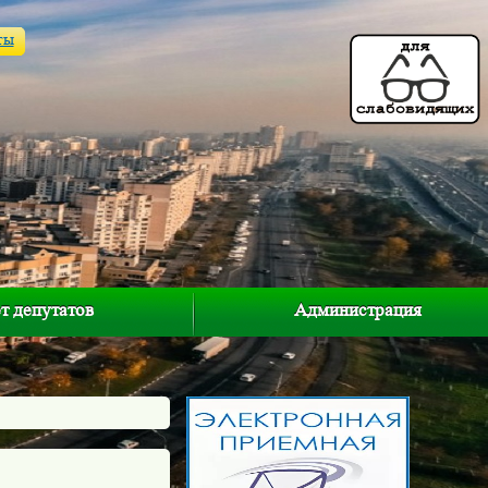
ты
т депутатов
Администрация