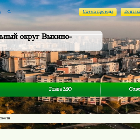
Схема проезда
Контак
ьный округ Выхино-
айт
Глава МО
Сове
овости