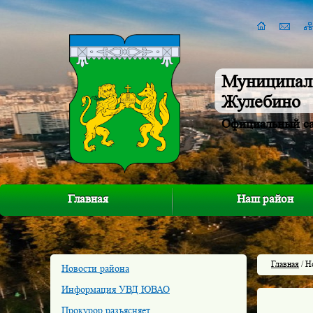
Муниципал
Жулебино
Официальный с
Главная
Наш район
Главная
/ Н
Новости района
Информация УВД ЮВАО
Прокурор разъясняет