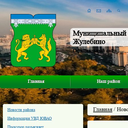
Муниципальный 
Жулебино
Официальный сайт
Главная
Наш район
Главная
/ Нов
Новости района
Информация УВД ЮВАО
Прокурор разъясняет