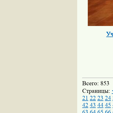
Уч
Всего: 853
Страницы:
21
22
23
24
42
43
44
45
63
64
65
66