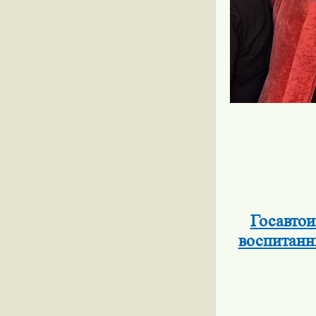
Госавто
воспитанн