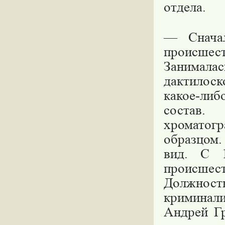
отдела.
— Снача
происшес
Занимала
дактилоск
какое-ли
состав
хроматог
образцом.
вид. С 
происшес
Должно
криминали
Андрей Гр