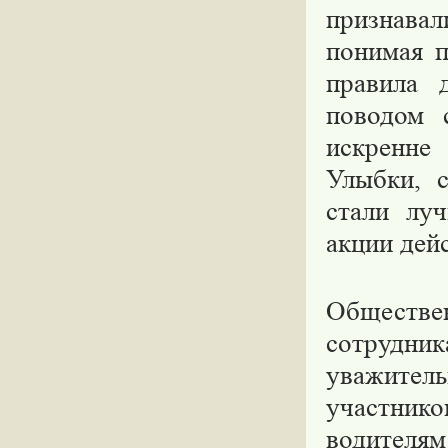
признавал
понимая п
правила 
поводом 
искренн
Улыбки, с
стали лу
акции дей
Обществ
сотрудни
уважител
участни
водителя