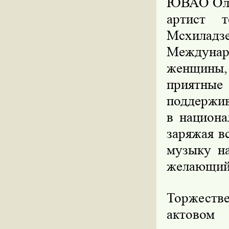
ЮВАО Оле
артист 
Мсхиладзе
Междуна
женщины,
приятные 
поддержив
в национа
заряжая в
музыку н
желающий 
Торжеств
актовом 