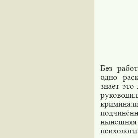
Без работ
одно рас
знает это
руковод
криминал
подчинённ
нынешняя
психолог