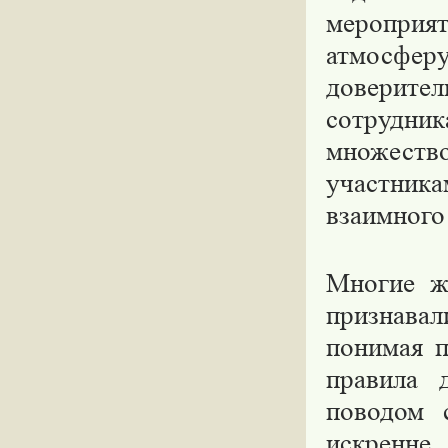
мероприят
атмосферу
доверит
сотрудни
множеств
участни
взаимного
Многие ж
признавал
понимая п
правила 
поводом 
искренн