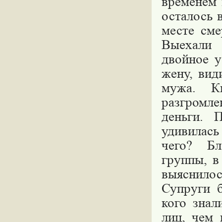
временем 
осталось 
месте сме
Выехали 
двойное у
жену, вид
мужа. К
разгромл
деньги. 
удивилась
чего? Бл
группы, в
выяснило
Супруги 
кого знал
лиц, чем 