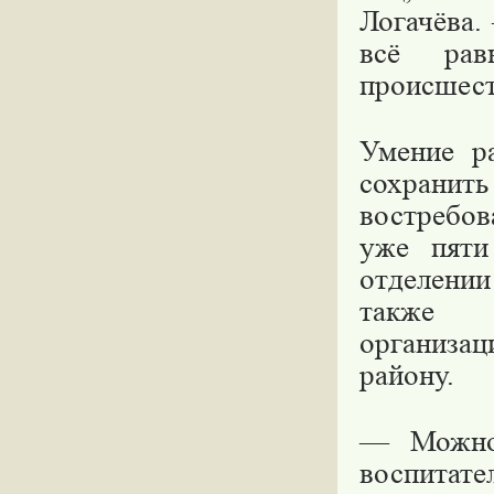
Логачёва.
всё рав
происшест
Умение ра
сохранить
востребов
уже пяти
отделении
также я
организа
району.
— Можно 
воспита