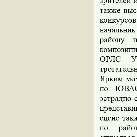
зрителей 
также выс
конкурс
начальн
району 
композиц
ОРЛС У
трогател
Ярким мом
по ЮВАО
эстрадн
представи
сцене так
по райо