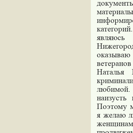
документ
материа
информир
категорий
являюсь
Нижегород
оказываю 
ветеранов
Наталья
криминали
любимой.
наизусть
Поэтому м
я желаю л
женщинам 
продвижен