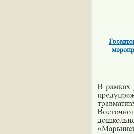
Госавт
меропр
В рамках 
предупре
травмати
Восточног
дошколь
«Марьин