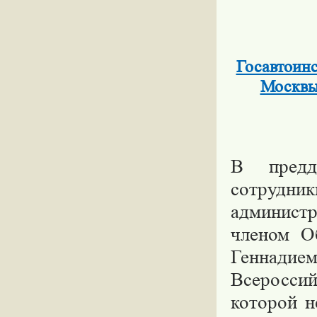
Госавтоин
Москвы
В предд
сотрудн
админист
членом О
Геннад
Всеросси
которой н