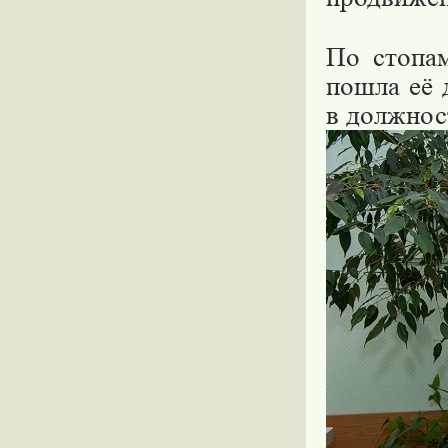
По стопа
пошла её 
в должнос