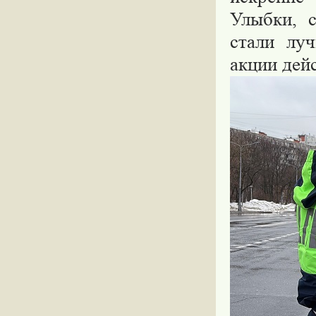
Улыбки, с
стали лу
акции дей