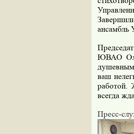
стихотвор
Управлени
Завершил
ансамбль 
Председа
ЮВАО Оле
душевным
ваш нелег
работой. 
всегда жд
Пресс-сл