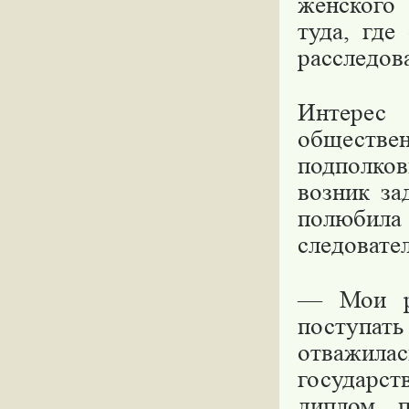
женского
туда, где
расследов
Интерес
обществ
подполков
возник за
полюбила
следовате
— Мои ро
поступат
отважила
государст
диплом п