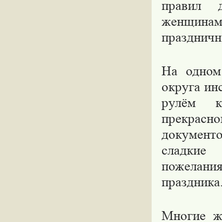
правил 
женщина
праздничн
На одном
округа ин
рулём к
прекрасн
документо
сладкие
пожелания
праздника
Многие ж